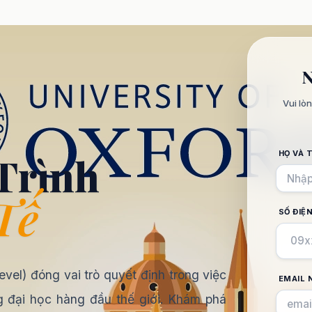
Vui lò
HỌ VÀ 
Trình
Tế
SỐ ĐIỆ
evel) đóng vai trò quyết định trong việc
EMAIL 
 đại học hàng đầu thế giới. Khám phá