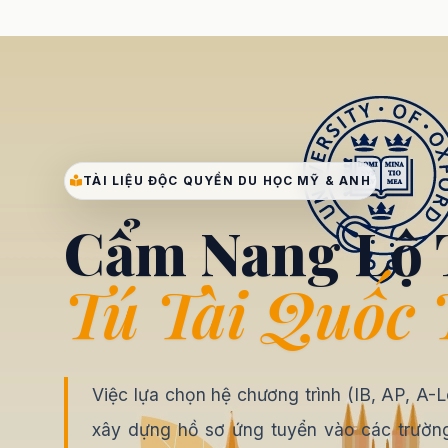
TÀI LIỆU ĐỘC QUYỀN DU HỌC
MỸ & ANH
Cẩm Nang Lộ 
Tú Tài Quốc 
Việc lựa chọn hệ chương trình (IB, AP, A-L
xây dựng hồ sơ ứng tuyển vào các trường