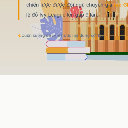
chiến lược được đội ngũ chuyên gia
iae 
lệ đỗ Ivy League lên gấp 9 lần.
Cuộn xuống để xem trước nội dung cốt lõi