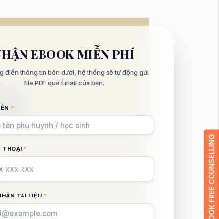
NHẬN EBOOK MIỄN PHÍ
ng điền thông tin bên dưới, hệ thống sẽ tự động gửi
file PDF qua Email của bạn.
TÊN
*
BOOK FREE COUNSELLING
N THOẠI
*
NHẬN TÀI LIỆU
*