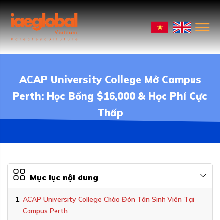
ACAP University College Mở Campus
Perth: Học Bổng $16,000 & Học Phí Cực
Thấp
Mục lục nội dung
ACAP University College Chào Đón Tân Sinh Viên Tại
Campus Perth