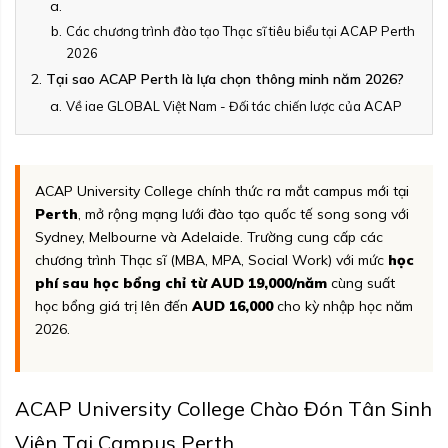
Các chương trình đào tạo Thạc sĩ tiêu biểu tại ACAP Perth
2026
Tại sao ACAP Perth là lựa chọn thông minh năm 2026?
Về iae GLOBAL Việt Nam - Đối tác chiến lược của ACAP
ACAP University College chính thức ra mắt campus mới tại
Perth
, mở rộng mạng lưới đào tạo quốc tế song song với
Sydney, Melbourne và Adelaide. Trường cung cấp các
chương trình Thạc sĩ (MBA, MPA, Social Work) với mức
học
phí sau học bổng chỉ từ AUD 19,000/năm
cùng suất
học bổng giá trị lên đến
AUD 16,000
cho kỳ nhập học năm
2026.
ACAP University College Chào Đón Tân Sinh
Viên Tại Campus Perth