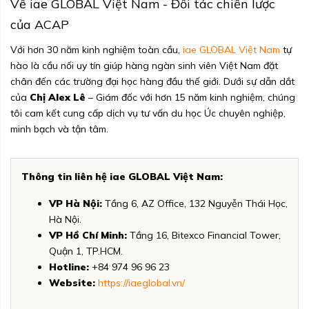
Về iae GLOBAL Việt Nam - Đối tác chiến lược
của ACAP
Với hơn 30 năm kinh nghiệm toàn cầu,
iae GLOBAL Việt Nam
tự
hào là cầu nối uy tín giúp hàng ngàn sinh viên Việt Nam đặt
chân đến các trường đại học hàng đầu thế giới. Dưới sự dẫn dắt
của
Chị Alex Lê
– Giám đốc với hơn 15 năm kinh nghiệm, chúng
tôi cam kết cung cấp dịch vụ tư vấn du học Úc chuyên nghiệp,
minh bạch và tận tâm.
Thông tin liên hệ iae GLOBAL Việt Nam:
VP Hà Nội:
Tầng 6, AZ Office, 132 Nguyễn Thái Học,
Hà Nội.
VP Hồ Chí Minh:
Tầng 16, Bitexco Financial Tower,
Quận 1, TP.HCM.
Hotline:
+84 974 96 96 23
Website:
https://iaeglobal.vn/