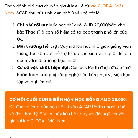
Theo đánh giá của chuyên gia
Alex Lê
từ
iae GLOBAL Việt
Nam
, ACAP thu hút sinh viên nhờ 3 yếu tố cốt lõi:
Chi phí tối ưu:
Mức học phí dưới AUD 20,000/năm cho
bậc Thạc sĩ là con số hiếm có tại các thành phố lớn của
Úc.
Môi trường hỗ trợ:
Quy mô lớp học nhỏ giúp giảng viên
tương tác sâu sát, hỗ trợ tối đa cho sinh viên quốc tế làm
quen với môi trường học thuật.
Cơ sở vật chất hiện đại:
Campus Perth được đầu tư mới
hoàn toàn, trang bị công nghệ tiên tiến phục vụ việc học
tập và nghiên cứu.
CƠ HỘI CUỐI CÙNG ĐỂ NHẬN HỌC BỔNG AUD 16.000:
Để được hướng dẫn nộp hồ sơ vào ACAP Perth nhanh nhất
và đảm bảo tỷ lệ Visa, hãy liên hệ ngay với đội ngũ chuyên
gia tại
iae GLOBAL Việt Nam
.