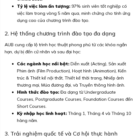
Tỷ lệ việc làm ấn tượng:
97% sinh viên tốt nghiệp có
việc làm trong vòng 5 năm qua, minh chứng cho tính ứng
dụng cao của chương trình đào tạo.
2. Hệ thống chương trình đào tạo đa dạng
AUB cung cấp lộ trình học thuật phong phú từ các khóa ngắn
hạn, dự bị đến cử nhân và sau đại học:
Các ngành học nổi bật:
Diễn xuất (Acting), Sản xuất
Phim ảnh (Film Production), Hoạt hình (Animation), Kiến
trúc & Thiết kế nội thất, Thiết kế thời trang, Nhiếp ảnh
thương mại, Múa đương đại, và Truyền thông hình ảnh.
Hình thức đào tạo:
Đa dạng từ Undergraduate
Courses, Postgraduate Courses, Foundation Courses đến
Short Courses.
Kỳ nhập học linh hoạt:
Tháng 1, Tháng 4 và Tháng 10
hàng năm.
3. Trải nghiệm quốc tế và Cơ hội thực hành