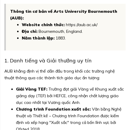
Thông tin cơ bản về Arts University Bournemouth
(AUB):
Website chính thức:
https://aub.ac.uk/
Địa chỉ:
Bournemouth, England.
Năm thành lập:
1883.
1. Danh tiếng và Giải thưởng uy tín
AUB khẳng định vị thế dẫn đầu trong khối các trường nghệ
thuật thông qua các thành tích giáo dục ấn tượng:
Giải Vàng TEF:
Trường đạt giải Vàng về Khung xuất sắc
giảng dạy (TEF) bởi HEFCE, công nhận chất lượng giáo
dục cao nhất tại Vương quốc Anh.
Chương trình Foundation xuất sắc:
Văn bằng Nghệ
thuật và Thiết kế – Chương trình Foundation được kiểm
định và xếp hạng "Xuất sắc" trong cả bốn lĩnh vực bởi
Ofsted 2018.