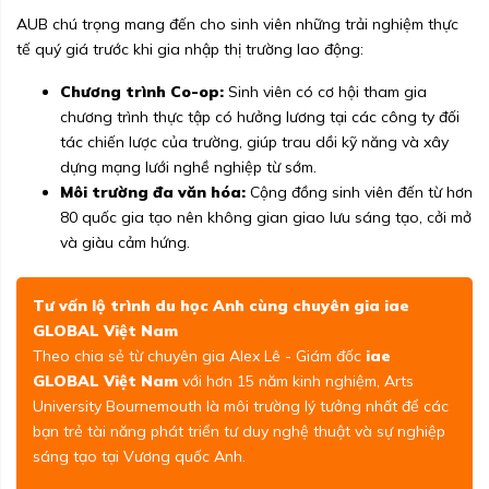
AUB chú trọng mang đến cho sinh viên những trải nghiệm thực
tế quý giá trước khi gia nhập thị trường lao động:
Chương trình Co-op:
Sinh viên có cơ hội tham gia
chương trình thực tập có hưởng lương tại các công ty đối
tác chiến lược của trường, giúp trau dồi kỹ năng và xây
dựng mạng lưới nghề nghiệp từ sớm.
Môi trường đa văn hóa:
Cộng đồng sinh viên đến từ hơn
80 quốc gia tạo nên không gian giao lưu sáng tạo, cởi mở
và giàu cảm hứng.
Tư vấn lộ trình du học Anh cùng chuyên gia iae
GLOBAL Việt Nam
Theo chia sẻ từ chuyên gia Alex Lê - Giám đốc
iae
GLOBAL Việt Nam
với hơn 15 năm kinh nghiệm, Arts
University Bournemouth là môi trường lý tưởng nhất để các
bạn trẻ tài năng phát triển tư duy nghệ thuật và sự nghiệp
sáng tạo tại Vương quốc Anh.