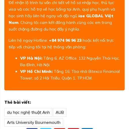
Để nhận lộ trình tư vấn chi tiết về hồ sơ nhập học, thủ tục
visa và các hỗ trợ về học bổng tại Anh, quý phụ huynh và
học sinh hãy liên hệ ngay với đội ngũ
iae GLOBAL Việt
Nam
. Chúng tôi cam kết đồng hành cùng các em trong
suốt chặng đường du học đầy ý nghĩa.
Liên hệ ngay Hotline:
+84 974 96 96 23
hoặc kết nối trực
tiếp với chúng tôi tại hệ thống văn phòng:
VP Hà Nội:
Tầng 6, AZ Office, 132 Nguyễn Thái Học,
Ba Đình, Hà Nội.
VP Hồ Chí Minh:
Tầng 16, Tòa nhà Bitexco Financial
Tower, số 2 Hải Triều, Quận 1, TP.HCM.
Thẻ bài viết:
du học nghệ thuật Anh
AUB
Arts University Bournemouth