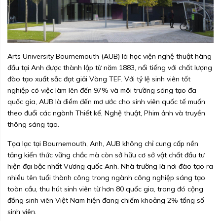
Arts University Bournemouth (AUB) là học viện nghệ thuật hàng
đầu tại Anh được thành lập từ năm 1883, nổi tiếng với chất lượng
đào tạo xuất sắc đạt giải Vàng TEF. Với tỷ lệ sinh viên tốt
nghiệp có việc làm lên đến 97% và môi trường sáng tạo đa
quốc gia, AUB là điểm đến mơ ước cho sinh viên quốc tế muốn
theo đuổi các ngành Thiết kế, Nghệ thuật, Phim ảnh và truyền
thông sáng tạo.
Tọa lạc tại Bournemouth, Anh, AUB không chỉ cung cấp nền
tảng kiến thức vững chắc mà còn sở hữu cơ sở vật chất đầu tư
hiện đại bậc nhất Vương quốc Anh. Nhà trường là nơi đào tạo ra
nhiều tên tuổi thành công trong ngành công nghiệp sáng tạo
toàn cầu, thu hút sinh viên từ hơn 80 quốc gia, trong đó cộng
đồng sinh viên Việt Nam hiện đang chiếm khoảng 2% tổng số
sinh viên.