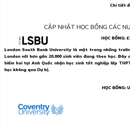
Chi tiết 
CẬP NHẬT HỌC BỔNG CÁC N
HỌC BỔNG: £2
London South Bank University là một trong những trường
London với hơn gần 20.000 sinh viên đang theo học. Đây 
hiếm hoi tại Anh Quốc nhận học sinh tốt nghiệp lớp THP
học không qua Dự bị.
HỌC BỔNG: U