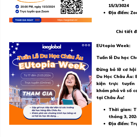
15/3/3024
Địa điểm:
Zo
Chi tiết 
EUtopia Week:
Tuần lễ Du học C
Đừng bỏ lỡ cơ hộ
Du Học Châu Âu:
kiện trực tuyến
khám phá vô số cơ
tại Châu Âu!
Thời gian
: 
tháng 3, 202
Địa điểm:
Trự