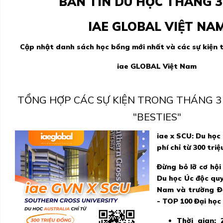
BẢN TIN DU HỌC THÁNG 
IAE GLOBAL VIỆT NA
Cập nhật danh sách học bổng mới nhất và các sự kiện
iae GLOBAL Việt Nam
TỔNG HỢP CÁC SỰ KIỆN TRONG THÁNG 3
"BESTIES"
iae x SCU: Du học 
phí chỉ từ 300 triệ
Đừng bỏ lỡ cơ hộ
Du học Úc độc qu
Nam và trường Đ
- TOP 100 Đại học 
Thời gian: