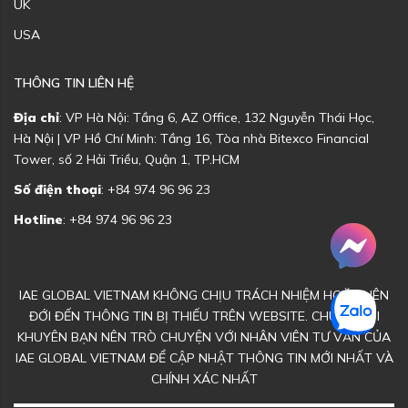
UK
USA
THÔNG TIN LIÊN HỆ
Địa chỉ
: VP Hà Nội: Tầng 6, AZ Office, 132 Nguyễn Thái Học,
Hà Nội | VP Hồ Chí Minh: Tầng 16, Tòa nhà Bitexco Financial
Tower, số 2 Hải Triều, Quận 1, TP.HCM
Số điện thoại
: +84 974 96 96 23
Hotline
: +84 974 96 96 23
IAE GLOBAL VIETNAM KHÔNG CHỊU TRÁCH NHIỆM HOẶC LIÊN
ĐỚI ĐẾN THÔNG TIN BỊ THIẾU TRÊN WEBSITE. CHÚNG TÔI
KHUYÊN BẠN NÊN TRÒ CHUYỆN VỚI NHÂN VIÊN TƯ VẤN CỦA
IAE GLOBAL VIETNAM ĐỂ CẬP NHẬT THÔNG TIN MỚI NHẤT VÀ
CHÍNH XÁC NHẤT