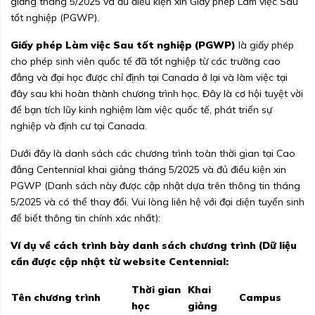
giảng tháng 5/2025 và đủ điều kiện xin Giấy phép Làm việc Sau
tốt nghiệp (PGWP).
Giấy phép Làm việc Sau tốt nghiệp (PGWP)
là giấy phép
cho phép sinh viên quốc tế đã tốt nghiệp từ các trường cao
đẳng và đại học được chỉ định tại Canada ở lại và làm việc tại
đây sau khi hoàn thành chương trình học. Đây là cơ hội tuyệt vời
để bạn tích lũy kinh nghiệm làm việc quốc tế, phát triển sự
nghiệp và định cư tại Canada.
Dưới đây là danh sách các chương trình toàn thời gian tại Cao
đẳng Centennial khai giảng tháng 5/2025 và đủ điều kiện xin
PGWP (Danh sách này được cập nhật dựa trên thông tin tháng
5/2025 và có thể thay đổi. Vui lòng liên hệ với đại diện tuyển sinh
để biết thông tin chính xác nhất):
Ví dụ về cách trình bày danh sách chương trình (Dữ liệu
cần được cập nhật từ website Centennial:
Thời gian
Khai
Tên chương trình
Campus
học
giảng