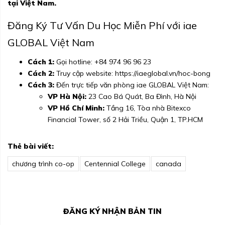
tại Việt Nam.
Đăng Ký Tư Vấn Du Học Miễn Phí với iae
GLOBAL Việt Nam
Cách 1:
Gọi hotline:
+84 974 96 96 23
Cách 2:
Truy cập website:
https://iaeglobal.vn/hoc-bong
Cách 3:
Đến trực tiếp văn phòng iae GLOBAL Việt Nam:
VP Hà Nội:
23 Cao Bá Quát, Ba Đình, Hà Nội
VP Hồ Chí Minh:
Tầng 16, Tòa nhà Bitexco
Financial Tower, số 2 Hải Triều, Quận 1, TP.HCM
Thẻ bài viết:
chương trình co-op
Centennial College
canada
ĐĂNG KÝ NHẬN BẢN TIN