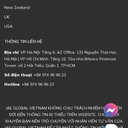
New Zealand
UK
USA
THÔNG TIN LIÊN HỆ
Địa chỉ
: VP Hà Nội: Tầng 6, AZ Office, 132 Nguyễn Thái Học,
Hà Nội | VP Hồ Chí Minh: Tầng 16, Tòa nhà Bitexco Financial
Tower, số 2 Hải Triều, Quận 1, TP.HCM
Số điện thoại
: +84 974 96 96 23
Hotline
: +84 974 96 96 23
IAE GLOBAL VIETNAM KHÔNG CHỊU TRÁCH NHIỆM HOẶC LIÊN
ĐỚI ĐẾN THÔNG TIN BỊ THIẾU TRÊN WEBSITE. CHÚNG TÔI
KHUYÊN BẠN NÊN TRÒ CHUYỆN VỚI NHÂN VIÊN TƯ VẤN CỦA
IAE GLOBAL VIETNAM ĐỂ CẬP NHẬT THÔNG TIN MỚI NHẤT VÀ