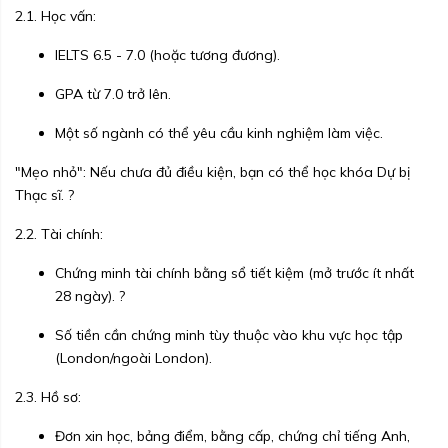
2.1. Học vấn:
IELTS 6.5 - 7.0 (hoặc tương đương).
GPA từ 7.0 trở lên.
Một số ngành có thể yêu cầu kinh nghiệm làm việc.
"Mẹo nhỏ": Nếu chưa đủ điều kiện, bạn có thể học khóa Dự bị
Thạc sĩ. ?
2.2. Tài chính:
Chứng minh tài chính bằng sổ tiết kiệm (mở trước ít nhất
28 ngày). ?
Số tiền cần chứng minh tùy thuộc vào khu vực học tập
(London/ngoài London).
2.3. Hồ sơ:
Đơn xin học, bảng điểm, bằng cấp, chứng chỉ tiếng Anh,