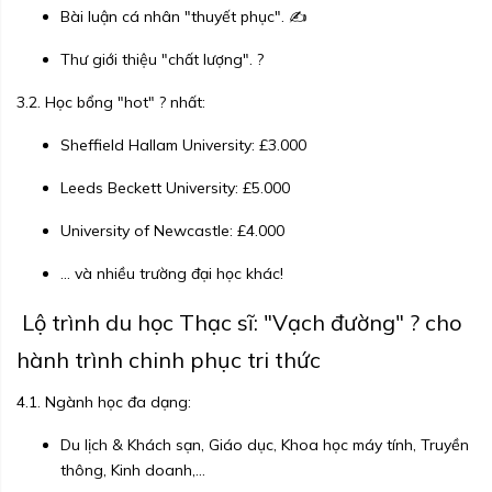
Bài luận cá nhân "thuyết phục". ✍️
Thư giới thiệu "chất lượng". ?
3.2. Học bổng "hot" ? nhất:
Sheffield Hallam University: £3.000
Leeds Beckett University: £5.000
University of Newcastle: £4.000
... và nhiều trường đại học khác!
Lộ trình du học Thạc sĩ: "Vạch đường" ?️ cho
hành trình chinh phục tri thức
4.1. Ngành học đa dạng:
Du lịch & Khách sạn, Giáo dục, Khoa học máy tính, Truyền
thông, Kinh doanh,...