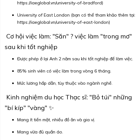
https://iaeglobal.vn/university-of-bradford
)
University of East London (bạn có thể tham khảo thêm tại:
https://iaeglobal.vn/university-of-east-london
)
Cơ hội việc làm: "Săn" ? việc làm "trong mơ"
sau khi tốt nghiệp
Được phép ở lại Anh 2 năm sau khi tốt nghiệp để làm việc.
85% sinh viên có việc làm trong vòng 6 tháng.
Mức lương hấp dẫn, tùy thuộc vào ngành nghề.
Kinh nghiệm du học Thạc sĩ: "Bỏ túi" những
"bí kíp" "vàng" ✨
Mang ít tiền mặt, nhiều đồ ăn và gia vị.
Mang vừa đủ quần áo.