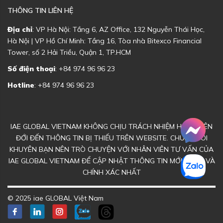
THÔNG TIN LIÊN HỆ
Địa chỉ
: VP Hà Nội: Tầng 6, AZ Office, 132 Nguyễn Thái Học,
Hà Nội | VP Hồ Chí Minh: Tầng 16, Tòa nhà Bitexco Financial
Tower, số 2 Hải Triều, Quận 1, TP.HCM
Số điện thoại
: +84 974 96 96 23
Hotline
: +84 974 96 96 23
IAE GLOBAL VIETNAM KHÔNG CHỊU TRÁCH NHIỆM HOẶC LIÊN
ĐỚI ĐẾN THÔNG TIN BỊ THIẾU TRÊN WEBSITE. CHÚNG TÔI
KHUYÊN BẠN NÊN TRÒ CHUYỆN VỚI NHÂN VIÊN TƯ VẤN CỦA
IAE GLOBAL VIETNAM ĐỂ CẬP NHẬT THÔNG TIN MỚI NHẤT VÀ
CHÍNH XÁC NHẤT
© 2025 iae GLOBAL Việt Nam