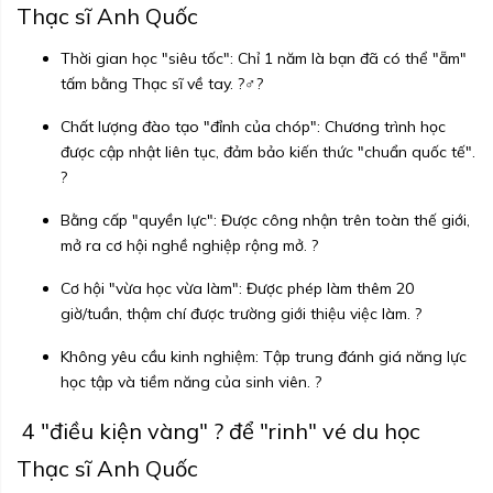
Thạc sĩ Anh Quốc
Thời gian học "siêu tốc": Chỉ 1 năm là bạn đã có thể "ẵm"
tấm bằng Thạc sĩ về tay. ?‍♂️?
Chất lượng đào tạo "đỉnh của chóp": Chương trình học
được cập nhật liên tục, đảm bảo kiến thức "chuẩn quốc tế".
?
Bằng cấp "quyền lực": Được công nhận trên toàn thế giới,
mở ra cơ hội nghề nghiệp rộng mở. ?
Cơ hội "vừa học vừa làm": Được phép làm thêm 20
giờ/tuần, thậm chí được trường giới thiệu việc làm. ?
Không yêu cầu kinh nghiệm: Tập trung đánh giá năng lực
học tập và tiềm năng của sinh viên. ?
4 "điều kiện vàng" ? để "rinh" vé du học
Thạc sĩ Anh Quốc