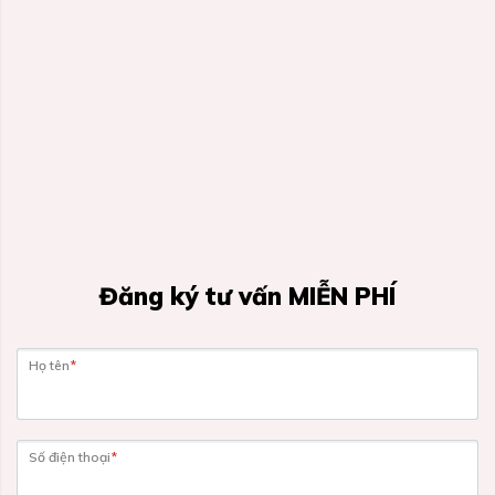
Đăng ký tư vấn MIỄN PHÍ
Họ tên
*
Số điện thoại
*