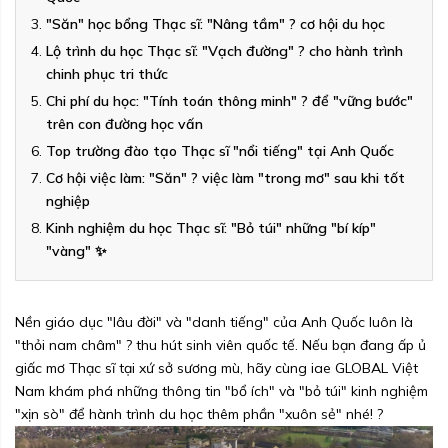
"Săn" học bổng Thạc sĩ: "Nâng tầm" ? cơ hội du học
Lộ trình du học Thạc sĩ: "Vạch đường" ?️ cho hành trình
chinh phục tri thức
Chi phí du học: "Tính toán thông minh" ? để "vững bước"
trên con đường học vấn
Top trường đào tạo Thạc sĩ "nổi tiếng" tại Anh Quốc
Cơ hội việc làm: "Săn" ? việc làm "trong mơ" sau khi tốt
nghiệp
Kinh nghiệm du học Thạc sĩ: "Bỏ túi" những "bí kíp"
"vàng" ✨
Nền giáo dục "lâu đời" và "danh tiếng" của Anh Quốc luôn là
"thỏi nam châm" ? thu hút sinh viên quốc tế. Nếu bạn đang ấp ủ
giấc mơ Thạc sĩ tại xứ sở sương mù, hãy cùng iae GLOBAL Việt
Nam khám phá những thông tin "bổ ích" và "bỏ túi" kinh nghiệm
"xịn sò" để hành trình du học thêm phần "xuôn sẻ" nhé! ?