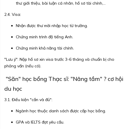
thư giới thiệu, bài luận cá nhân, hồ sơ tài chính,...
2.4. Visa:
Nhận được thư mời nhập học từ trường.
Chứng minh trình độ tiếng Anh.
Chứng minh khả năng tài chính.
"Lưu ý": Nộp hồ sơ xin visa trước 3-6 tháng và chuẩn bị cho
phỏng vấn (nếu có).
"Săn" học bổng Thạc sĩ: "Nâng tầm" ? cơ hội
du học
3.1. Điều kiện "cần và đủ":
Ngành học thuộc danh sách được cấp học bổng.
GPA và IELTS đạt yêu cầu.