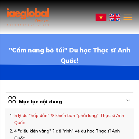
"Cẩm nang bỏ túi" Du học Thạc sĩ Anh
Quốc!
Mục lục nội dung
5 lý do "hấp dẫn" ✨ khiến bạn "phải lòng" Thạc sĩ Anh
Quốc
4 "điều kiện vàng" ? để "rinh" vé du học Thạc sĩ Anh
Quốc