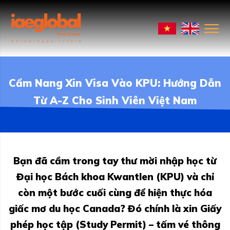
Cẩm Nang Xin Visa Vào KPU: Hướng Dẫn
Từ A-Z Cho Sinh Viên Việt Nam
Bạn đã cầm trong tay thư mời nhập học từ
Đại học Bách khoa Kwantlen (KPU) và chỉ
còn một bước cuối cùng để hiện thực hóa
giấc mơ du học Canada? Đó chính là xin Giấy
phép học tập (Study Permit) – tấm vé thông