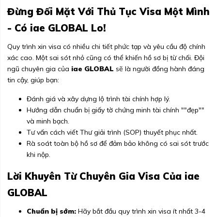
Đừng Đối Mặt Với Thủ Tục Visa Một Mình
- Có iae GLOBAL Lo!
Quy trình xin visa có nhiều chi tiết phức tạp và yêu cầu độ chính
xác cao. Một sai sót nhỏ cũng có thể khiến hồ sơ bị từ chối. Đội
ngũ chuyên gia của
iae GLOBAL
sẽ là người đồng hành đáng
tin cậy, giúp bạn:
Đánh giá và xây dựng lộ trình tài chính hợp lý.
Hướng dẫn chuẩn bị giấy tờ chứng minh tài chính ""đẹp""
và minh bạch.
Tư vấn cách viết Thư giải trình (SOP) thuyết phục nhất.
Rà soát toàn bộ hồ sơ để đảm bảo không có sai sót trước
khi nộp.
Lời Khuyên Từ Chuyên Gia Visa Của iae
GLOBAL
Chuẩn bị sớm:
Hãy bắt đầu quy trình xin visa ít nhất 3-4