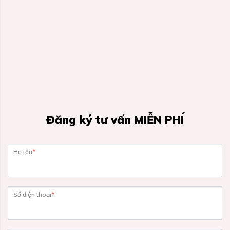
Đăng ký tư vấn MIỄN PHÍ
Họ tên
*
Số điện thoại
*