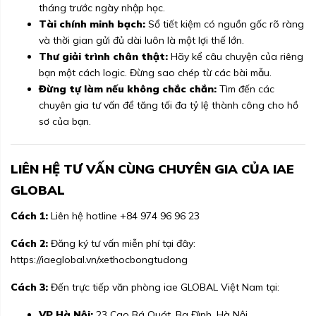
tháng trước ngày nhập học.
Tài chính minh bạch:
Sổ tiết kiệm có nguồn gốc rõ ràng
và thời gian gửi đủ dài luôn là một lợi thế lớn.
Thư giải trình chân thật:
Hãy kể câu chuyện của riêng
bạn một cách logic. Đừng sao chép từ các bài mẫu.
Đừng tự làm nếu không chắc chắn:
Tìm đến các
chuyên gia tư vấn để tăng tối đa tỷ lệ thành công cho hồ
sơ của bạn.
LIÊN HỆ TƯ VẤN CÙNG CHUYÊN GIA CỦA IAE
GLOBAL
Cách 1:
Liên hệ hotline
+84 974 96 96 23
Cách 2:
Đăng ký tư vấn miễn phí tại đây:
https://iaeglobal.vn/xethocbongtudong
Cách 3:
Đến trực tiếp văn phòng iae GLOBAL Việt Nam tại:
VP Hà Nội:
23 Cao Bá Quát, Ba Đình, Hà Nội