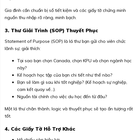
Gia đình cần chuẩn bị sổ tiết kiệm và các giấy tờ chứng minh
nguồn thu nhập rõ ràng, minh bạch.
3. Thư Giải Trình (SOP) Thuyết Phục
Statement of Purpose (SOP) là lá thư bạn gửi cho viên chức
lãnh sự, giải thích:
Tại sao bạn chọn Canada, chọn KPU và chọn ngành học
này?
Kế hoạch học tập của bạn chi tiết như thế nào?
Bạn sẽ làm gì sau khi tốt nghiệp? (Kế hoạch sự nghiệp,
cam kết quay về...).
Nguồn tài chính cho việc du học đến từ đâu?
Một lá thư chân thành, logic và thuyết phục sẽ tạo ấn tượng rất
tốt.
4. Các Giấy Tờ Hỗ Trợ Khác
Hộ chiếu còn hiệu lực.