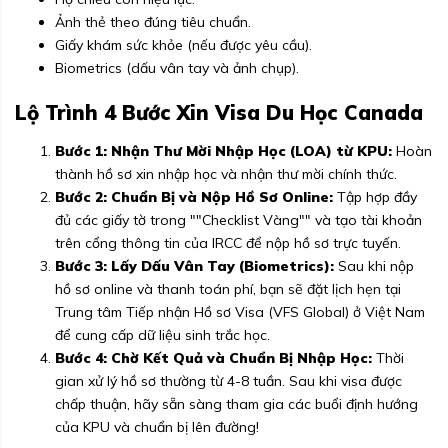
Ảnh thẻ theo đúng tiêu chuẩn.
Giấy khám sức khỏe (nếu được yêu cầu).
Biometrics (dấu vân tay và ảnh chụp).
Lộ Trình 4 Bước Xin Visa Du Học Canada
Bước 1: Nhận Thư Mời Nhập Học (LOA) từ KPU:
Hoàn
thành hồ sơ xin nhập học và nhận thư mời chính thức.
Bước 2: Chuẩn Bị và Nộp Hồ Sơ Online:
Tập hợp đầy
đủ các giấy tờ trong ""Checklist Vàng"" và tạo tài khoản
trên cổng thông tin của IRCC để nộp hồ sơ trực tuyến.
Bước 3: Lấy Dấu Vân Tay (Biometrics):
Sau khi nộp
hồ sơ online và thanh toán phí, bạn sẽ đặt lịch hẹn tại
Trung tâm Tiếp nhận Hồ sơ Visa (VFS Global) ở Việt Nam
để cung cấp dữ liệu sinh trắc học.
Bước 4: Chờ Kết Quả và Chuẩn Bị Nhập Học:
Thời
gian xử lý hồ sơ thường từ 4-8 tuần. Sau khi visa được
chấp thuận, hãy sẵn sàng tham gia các buổi định hướng
của KPU và chuẩn bị lên đường!