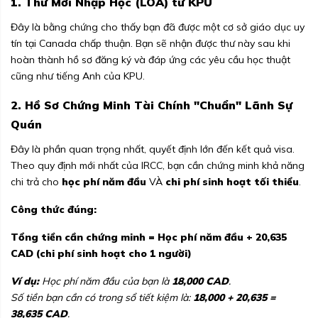
1. Thư Mời Nhập Học (LOA) từ KPU
Đây là bằng chứng cho thấy bạn đã được một cơ sở giáo dục uy
tín tại Canada chấp thuận. Bạn sẽ nhận được thư này sau khi
hoàn thành hồ sơ đăng ký và đáp ứng các yêu cầu học thuật
cũng như tiếng Anh của KPU.
2. Hồ Sơ Chứng Minh Tài Chính "Chuẩn" Lãnh Sự
Quán
Đây là phần quan trọng nhất, quyết định lớn đến kết quả visa.
Theo quy định mới nhất của IRCC, bạn cần chứng minh khả năng
chi trả cho
học phí năm đầu
VÀ
chi phí sinh hoạt tối thiểu
.
Công thức đúng:
Tổng tiền cần chứng minh = Học phí năm đầu + 20,635
CAD (chi phí sinh hoạt cho 1 người)
Ví dụ:
Học phí năm đầu của bạn là
18,000 CAD
.
Số tiền bạn cần có trong sổ tiết kiệm là:
18,000 + 20,635 =
38,635 CAD
.