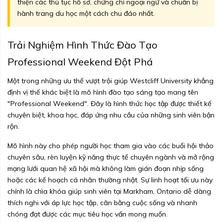
thiện các thủ tục hồ sơ, chứng chỉ ngoại ngữ và chuẩn bị
hành trang du học một cách chu đáo nhất.
Trải Nghiệm Hình Thức Đào Tạo
Professional Weekend Đột Phá
Một trong những ưu thế vượt trội giúp Westcliff University khẳng
định vị thế khác biệt là mô hình đào tạo sáng tạo mang tên
"Professional Weekend". Đây là hình thức học tập được thiết kế
chuyên biệt, khoa học, đáp ứng nhu cầu của những sinh viên bận
rộn.
Mô hình này cho phép người học tham gia vào các buổi hội thảo
chuyên sâu, rèn luyện kỹ năng thực tế chuyên ngành và mở rộng
mạng lưới quan hệ xã hội mà không làm gián đoạn nhịp sống
hoặc các kế hoạch cá nhân thường nhật. Sự linh hoạt tối ưu này
chính là chìa khóa giúp sinh viên tại Markham, Ontario dễ dàng
thích nghi với áp lực học tập, cân bằng cuộc sống và nhanh
chóng đạt được các mục tiêu học vấn mong muốn.