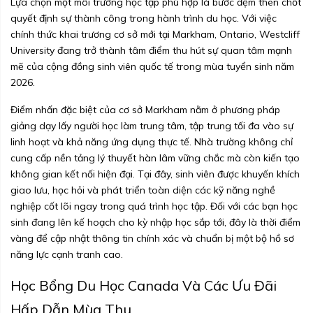
Lựa chọn một môi trường học tập phù hợp là bước đệm then chốt
quyết định sự thành công trong hành trình du học. Với việc
chính thức khai trương cơ sở mới tại Markham, Ontario, Westcliff
University đang trở thành tâm điểm thu hút sự quan tâm mạnh
mẽ của cộng đồng sinh viên quốc tế trong mùa tuyển sinh năm
2026.
Điểm nhấn đặc biệt của cơ sở Markham nằm ở phương pháp
giảng dạy lấy người học làm trung tâm, tập trung tối đa vào sự
linh hoạt và khả năng ứng dụng thực tế. Nhà trường không chỉ
cung cấp nền tảng lý thuyết hàn lâm vững chắc mà còn kiến tạo
không gian kết nối hiện đại. Tại đây, sinh viên được khuyến khích
giao lưu, học hỏi và phát triển toàn diện các kỹ năng nghề
nghiệp cốt lõi ngay trong quá trình học tập. Đối với các bạn học
sinh đang lên kế hoạch cho kỳ nhập học sắp tới, đây là thời điểm
vàng để cập nhật thông tin chính xác và chuẩn bị một bộ hồ sơ
năng lực cạnh tranh cao.
Học Bổng Du Học Canada Và Các Ưu Đãi
Hấp Dẫn Mùa Thu