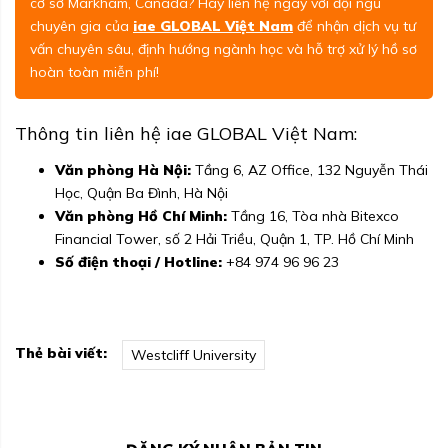
cơ sở Markham, Canada? Hãy liên hệ ngay với đội ngũ
chuyên gia của
iae GLOBAL Việt Nam
để nhận dịch vụ tư
vấn chuyên sâu, định hướng ngành học và hỗ trợ xử lý hồ sơ
hoàn toàn miễn phí!
Thông tin liên hệ iae GLOBAL Việt Nam:
Văn phòng Hà Nội:
Tầng 6, AZ Office, 132 Nguyễn Thái
Học, Quận Ba Đình, Hà Nội
Văn phòng Hồ Chí Minh:
Tầng 16, Tòa nhà Bitexco
Financial Tower, số 2 Hải Triều, Quận 1, TP. Hồ Chí Minh
Số điện thoại / Hotline:
+84 974 96 96 23
Thẻ bài viết:
Westcliff University