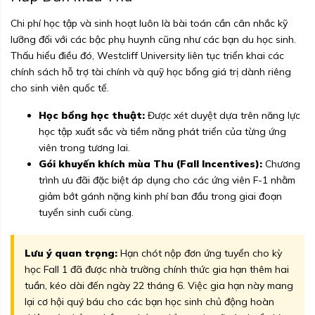
Chi phí học tập và sinh hoạt luôn là bài toán cần cân nhắc kỹ
lưỡng đối với các bậc phụ huynh cũng như các bạn du học sinh.
Thấu hiểu điều đó, Westcliff University liên tục triển khai các
chính sách hỗ trợ tài chính và quỹ học bổng giá trị dành riêng
cho sinh viên quốc tế.
Học bổng học thuật:
Được xét duyệt dựa trên năng lực
học tập xuất sắc và tiềm năng phát triển của từng ứng
viên trong tương lai.
Gói khuyến khích mùa Thu (Fall Incentives):
Chương
trình ưu đãi đặc biệt áp dụng cho các ứng viên F-1 nhằm
giảm bớt gánh nặng kinh phí ban đầu trong giai đoạn
tuyển sinh cuối cùng.
Lưu ý quan trọng:
Hạn chót nộp đơn ứng tuyển cho kỳ
học Fall 1 đã được nhà trường chính thức gia hạn thêm hai
tuần, kéo dài đến ngày 22 tháng 6. Việc gia hạn này mang
lại cơ hội quý báu cho các bạn học sinh chủ động hoàn