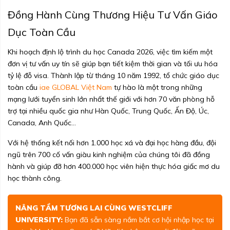
Đồng Hành Cùng Thương Hiệu Tư Vấn Giáo
Dục Toàn Cầu
Khi hoạch định lộ trình du học Canada 2026, việc tìm kiếm một
đơn vị tư vấn uy tín sẽ giúp bạn tiết kiệm thời gian và tối ưu hóa
tỷ lệ đỗ visa. Thành lập từ tháng 10 năm 1992, tổ chức giáo dục
toàn cầu
iae GLOBAL Việt Nam
tự hào là một trong những
mạng lưới tuyển sinh lớn nhất thế giới với hơn 70 văn phòng hỗ
trợ tại nhiều quốc gia như Hàn Quốc, Trung Quốc, Ấn Độ, Úc,
Canada, Anh Quốc...
Với hệ thống kết nối hơn 1.000 học xá và đại học hàng đầu, đội
ngũ trên 700 cố vấn giàu kinh nghiệm của chúng tôi đã đồng
hành và giúp đỡ hơn 400.000 học viên hiện thực hóa giấc mơ du
học thành công.
NÂNG TẦM TƯƠNG LAI CÙNG WESTCLIFF
UNIVERSITY:
Bạn đã sẵn sàng nắm bắt cơ hội nhập học tại