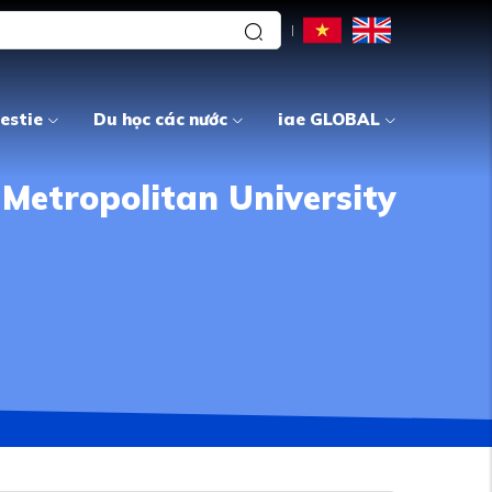
estie
Du học các nước
iae GLOBAL
Metropolitan University