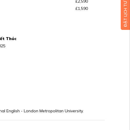
ĐẶT LỊCH TƯ VẤN MIỄN PHÍ
£2,590
£1,590
ết Thúc
025
nal English - London Metropolitan University.