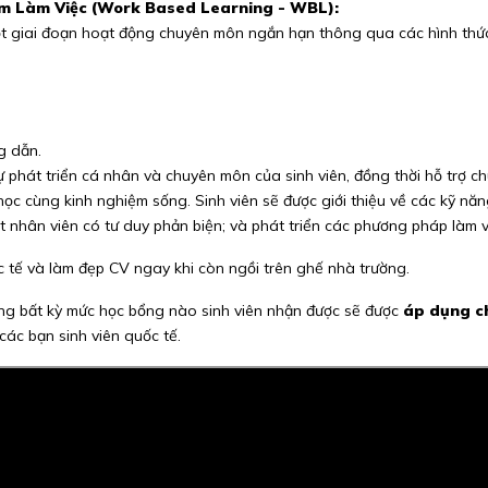
m Làm Việc (Work Based Learning - WBL):
t giai đoạn hoạt động chuyên môn ngắn hạn thông qua các hình thứ
g dẫn.
hát triển cá nhân và chuyên môn của sinh viên, đồng thời hỗ trợ chu
 học cùng kinh nghiệm sống. Sinh viên sẽ được giới thiệu về các kỹ n
một nhân viên có tư duy phản biện; và phát triển các phương pháp làm v
hực tế và làm đẹp CV ngay khi còn ngồi trên ghế nhà trường.
g bất kỳ mức học bổng nào sinh viên nhận được sẽ được
áp dụng c
 các bạn sinh viên quốc tế.