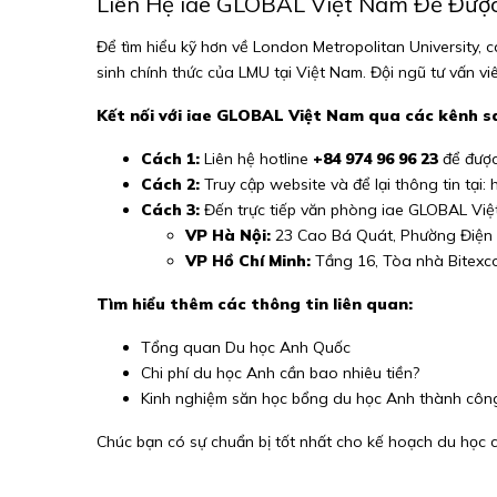
Liên Hệ iae GLOBAL Việt Nam Để Được
Để tìm hiểu kỹ hơn về London Metropolitan University, 
sinh chính thức của LMU tại Việt Nam. Đội ngũ tư vấn v
Kết nối với iae GLOBAL Việt Nam qua các kênh s
Cách 1:
Liên hệ hotline
+84 974 96 96 23
để được
Cách 2:
Truy cập website và để lại thông tin tại:
Cách 3:
Đến trực tiếp văn phòng iae GLOBAL Việt
VP Hà Nội:
23 Cao Bá Quát, Phường Điện 
VP Hồ Chí Minh:
Tầng 16, Tòa nhà Bitexco
Tìm hiểu thêm các thông tin liên quan:
Tổng quan Du học Anh Quốc
Chi phí du học Anh cần bao nhiêu tiền?
Kinh nghiệm săn học bổng du học Anh thành côn
Chúc bạn có sự chuẩn bị tốt nhất cho kế hoạch du học 