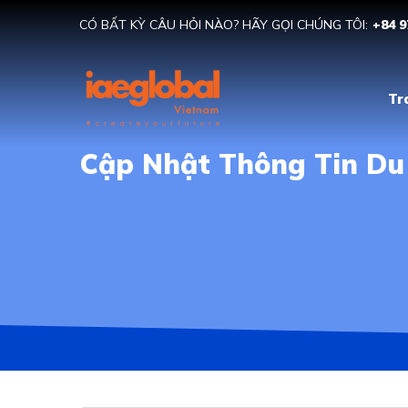
CÓ BẤT KỲ CÂU HỎI NÀO? HÃY GỌI CHÚNG TÔI:
+84 9
Tr
Cập Nhật Thông Tin Du 