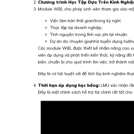
Chương trình Học Tập Dựa Trên Kinh Nghiệ
Module WBL cho phép sinh viên tham gia vào mộ
Việc làm bán thời gian/trong kỳ nghỉ;
Thực tập tại doanh nghiệp;
Tình nguyện trong lĩnh vực phi lợi nhuận;
Dự án do chuyên gia/nhà tuyển dụng hướn
Các module WBL được thiết kế nhằm nâng cao sự p
viên áp dụng và phát triển kiến thức, kỹ năng đã
biện; chuẩn bị cho quá trình tìm việc; trở thành 
Đây là cơ hội tuyệt vời để tích lũy kinh nghiệm t
Thời hạn áp dụng học bổng:
LMU xác nhận rằn
Đây là một chính sách hỗ trợ tài chính rất tốt cho