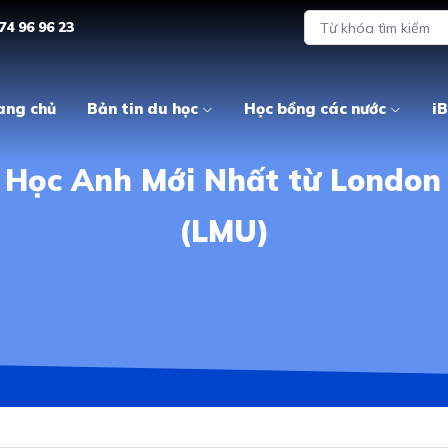
74 96 96 23
ang chủ
Bản tin du học
Học bổng các nước
iB
Học Anh Mới Nhất từ London 
(LMU)