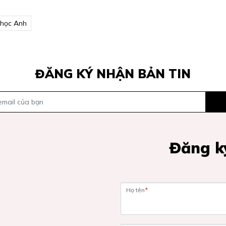
 học Anh
ĐĂNG KÝ NHẬN BẢN TIN
Đăng ký
Họ tên
*