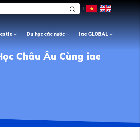
estie
Du học các nước
iae GLOBAL
Học Châu Âu Cùng iae