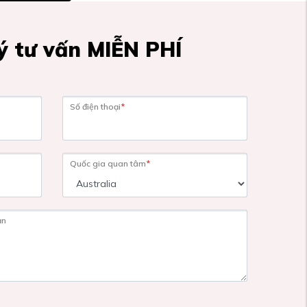
 tư vấn MIỄN PHÍ
Số điện thoại
*
Quốc gia quan tâm
*
ạn