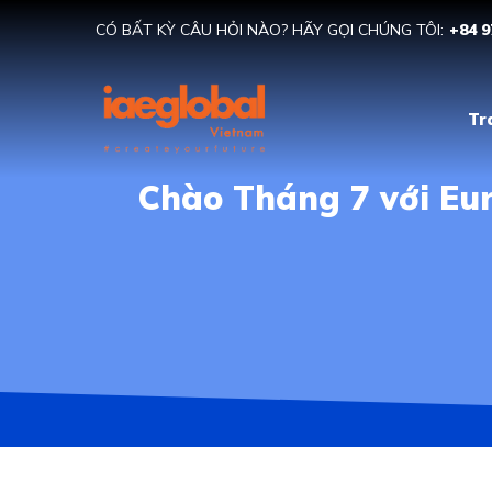
CÓ BẤT KỲ CÂU HỎI NÀO? HÃY GỌI CHÚNG TÔI:
+84 9
Tr
Chào Tháng 7 với Eu