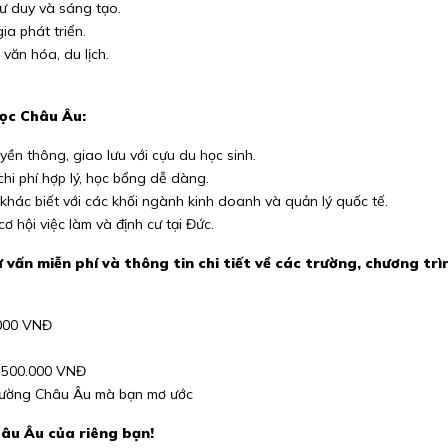
tư duy và sáng tạo.
ia phát triển.
ăn hóa, du lịch.
ọc Châu Âu:
ền thông, giao lưu với cựu du học sinh.
hi phí hợp lý, học bổng dễ dàng.
khác biết với các khối ngành kinh doanh và quản lý quốc tế.
 hội việc làm và định cư tại Đức.
 vấn miễn phí và thông tin chi tiết về các trường, chương t
.000 VNĐ
 500.000 VNĐ
trường Châu Âu mà bạn mơ ước
hâu Âu của riêng bạn!