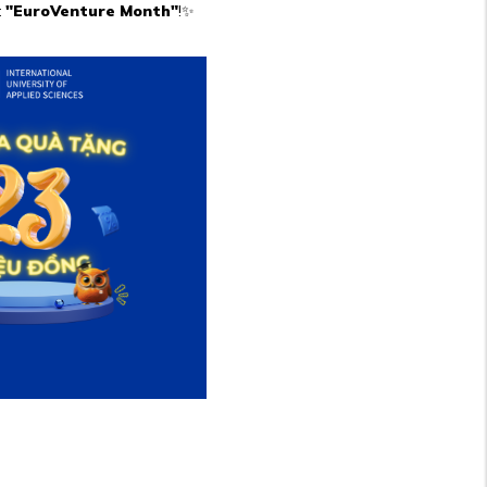
t
"EuroVenture Month"
!✨