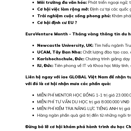
Môi trường đa văn hóa:
Phát triển ngoại ngữ, 
Cơ hội việc làm rộng mở:
Định cư tại các quốc g
Trải nghiệm cuộc sống phong phú:
Khám phá v
Cơ hội định cư EU ?
EuroVenture Month - Tháng vàng thông tin du h
Newcastle University, UK:
Tìm hiểu ngành Truy
UCAM, Tây Ban Nha:
Chất lượng đào tạo cao, c
Karlshochschule, Đức:
Chương trình giảng dạy 
IU, Đức:
Tiên phong về IT và Khoa học Máy tính, cơ
Liên hệ ngay với iae GLOBAL Việt Nam để nhận tư
với đó là cơ hội nhận mưa các phần quà:
MIỄN PHÍ MENTOR HỌC BỔNG 1-1 trị giá 23.000
MIỄN PHÍ TƯ VẤN DU HỌC trị giá 8.000.000 VNĐ
MIỄN PHÍ KIỂM TRA NĂNG LỰC TIẾNG ANH trị giá
Hàng ngàn phần quà giá trị đến từ những ngôi 
Đừng bỏ lỡ cơ hội khám phá hành trình du học C