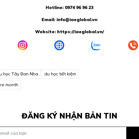
Hotline: 0974 96 96 23
Email:
info@iaeglobal.vn
Website:
https://iaeglobal.vn/
u học Tây Ban Nha
du học tiết kiệm
ure month
ĐĂNG KÝ NHẬN BẢN TIN