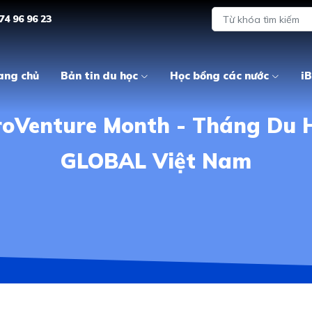
74 96 96 23
ang chủ
Bản tin du học
Học bổng các nước
iB
roVenture Month - Tháng Du 
GLOBAL Việt Nam