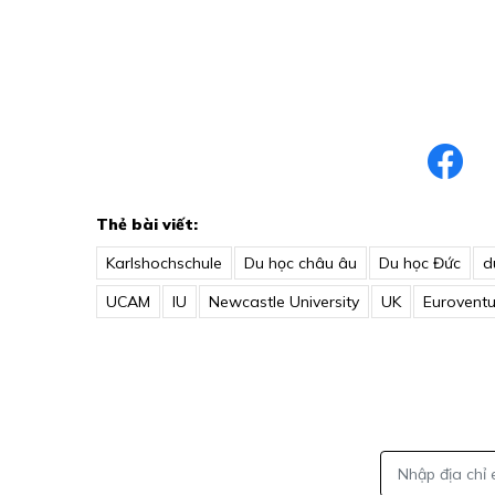
Thẻ bài viết:
Karlshochschule
Du học châu âu
Du học Đức
d
UCAM
IU
Newcastle University
UK
Eurovent