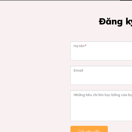
Đăng ký
Họ tên
*
Email
Những tiêu chí tìm học bổng của b
Gửi yêu cầu