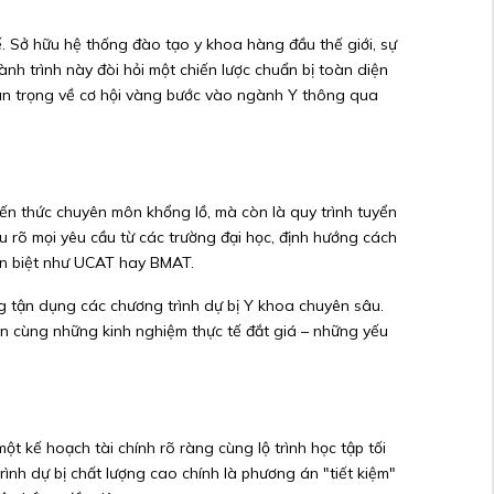
ế. Sở hữu hệ thống đào tạo y khoa hàng đầu thế giới, sự
ành trình này đòi hỏi một chiến lược chuẩn bị toàn diện
n trọng về cơ hội vàng bước vào ngành Y thông qua
kiến thức chuyên môn khổng lồ, mà còn là quy trình tuyển
u rõ mọi yêu cầu từ các trường đại học, định hướng cách
yên biệt như UCAT hay BMAT.
ng tận dụng các chương trình dự bị Y khoa chuyên sâu.
én cùng những kinh nghiệm thực tế đắt giá – những yếu
ột kế hoạch tài chính rõ ràng cùng lộ trình học tập tối
rình dự bị chất lượng cao chính là phương án "tiết kiệm"