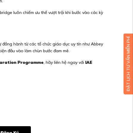
h.
ridge luôn chiếm ưu thế vượt trội khi bước vào các kỳ
ĐẶT LỊCH TƯ VẤN MIỄN PHÍ
ự đồng hành từ các tổ chức giáo dục uy tín như Abbey
 kiện đầu vào làm chùn bước đam mê.
paration Programme
, hãy liên hệ ngay với
IAE
Đăng Ký