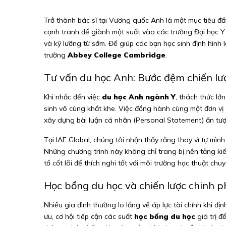
Trở thành bác sĩ tại Vương quốc Anh là một mục tiêu đầ
cạnh tranh để giành một suất vào các trường Đại học Y t
và kỹ lưỡng từ sớm. Để giúp các bạn học sinh định hình lộ
trường
Abbey College Cambridge
.
Tư vấn du học Anh: Bước đệm chiến lư
Khi nhắc đến việc
du học Anh ngành Y
, thách thức lớ
sinh vô cùng khắt khe. Việc đồng hành cùng một đơn vị
xây dựng bài luận cá nhân (Personal Statement) ấn tượ
Tại IAE Global, chúng tôi nhận thấy rằng thay vì tự mì
Những chương trình này không chỉ trang bị nền tảng ki
tố cốt lõi để thích nghi tốt với môi trường học thuật chu
Học bổng du học và chiến lược chinh
Nhiều gia đình thường lo lắng về áp lực tài chính khi đị
ưu, cơ hội tiếp cận các suất
học bổng du học
giá trị đ