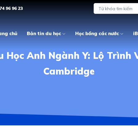
74 96 96 23
ang chủ
Bản tin du học
Học bổng các nước
iB
u Học Anh Ngành Y: Lộ Trình 
Cambridge