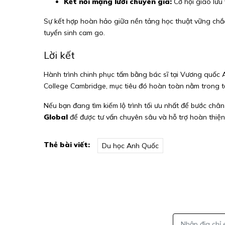
Kết nối mạng lưới chuyên gia:
Cơ hội giao lưu 
Sự kết hợp hoàn hảo giữa nền tảng học thuật vững chắc 
tuyển sinh cam go.
Lời kết
Hành trình chinh phục tấm bằng bác sĩ tại Vương quốc 
College Cambridge, mục tiêu đó hoàn toàn nằm trong t
Nếu bạn đang tìm kiếm lộ trình tối ưu nhất để bước ch
Global
để được tư vấn chuyên sâu và hỗ trợ hoàn thiện
Thẻ bài viết:
Du học Anh Quốc