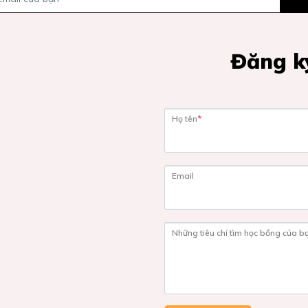
Đăng ký
Họ tên
*
Email
Những tiêu chí tìm học bổng của b