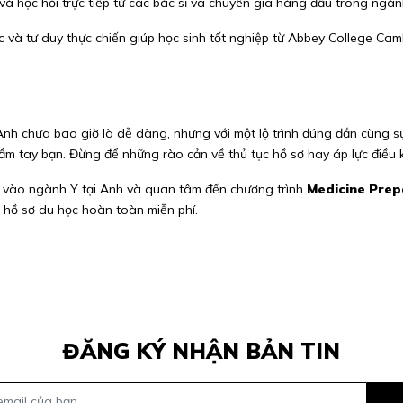
và học hỏi trực tiếp từ các bác sĩ và chuyên gia hàng đầu trong ngàn
và tư duy thực chiến giúp học sinh tốt nghiệp từ Abbey College Camb
Anh chưa bao giờ là dễ dàng, nhưng với một lộ trình đúng đắn cùng s
ầm tay bạn. Đừng để những rào cản về thủ tục hồ sơ hay áp lực điều
ân vào ngành Y tại Anh và quan tâm đến chương trình
Medicine Pre
 hồ sơ du học hoàn toàn miễn phí.
ĐĂNG KÝ NHẬN BẢN TIN