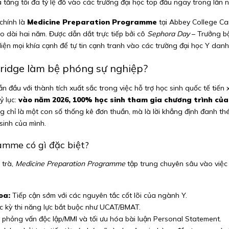
a tăng tối đa tỷ lệ đỗ vào các trường đại học top đầu ngay trong lần n
 chính là
Medicine Preparation Programme
tại Abbey College Ca
o dài hai năm. Được dẫn dắt trực tiếp bởi cô
Sephora Day
– Trưởng bộ
ện mọi khía cạnh để tự tin cạnh tranh vào các trường đại học Y danh
ridge
làm bệ phóng sự nghiệp?
n đầu với thành tích xuất sắc trong việc hỗ trợ học sinh quốc tế tiế
ỷ lục:
vào năm 2026, 100% học sinh tham gia chương trình của
ng chỉ là một con số thống kê đơn thuần, mà là lời khẳng định đanh th
inh của mình.
amme có gì đặc biệt?
 trà,
Medicine Preparation Programme
tập trung chuyên sâu vào việc 
oa:
Tiếp cận sớm với các nguyên tắc cốt lõi của ngành Y.
c kỳ thi năng lực bắt buộc như UCAT/BMAT.
phỏng vấn độc lập/MMI và tối ưu hóa bài luận Personal Statement.