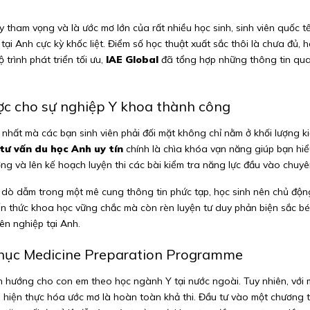
y tham vọng và là ước mơ lớn của rất nhiều học sinh, sinh viên quốc t
ại Anh cực kỳ khốc liệt. Điểm số học thuật xuất sắc thôi là chưa đủ, h
 trình phát triển tối ưu,
IAE Global
đã tổng hợp những thông tin qua
ợc cho sự nghiệp Y khoa thành công
n nhất mà các bạn sinh viên phải đối mặt không chỉ nằm ở khối lượng 
tư vấn du học Anh uy tín
chính là chìa khóa vạn năng giúp bạn hiể
ng và lên kế hoạch luyện thi các bài kiểm tra năng lực đầu vào chu
nh dò dẫm trong một mê cung thông tin phức tạp, học sinh nên chủ độ
ến thức khoa học vững chắc mà còn rèn luyện tư duy phản biện sắc b
yên nghiệp tại Anh.
 phục Medicine Preparation Programme
nh hướng cho con em theo học ngành Y tại nước ngoài. Tuy nhiên, với m
ể hiện thực hóa ước mơ là hoàn toàn khả thi. Đầu tư vào một chương t