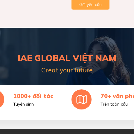
Gửi yêu cầu
IAE GLOBAL VIỆT NAM
Creat your future
1000+ đối tác
70+ văn ph
Tuyển sinh
Trên toàn cầu