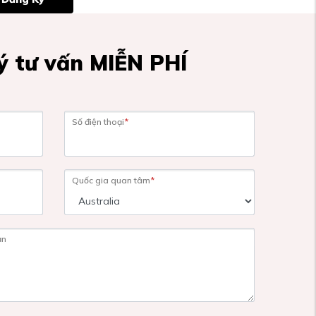
 tư vấn MIỄN PHÍ
Số điện thoại
*
Quốc gia quan tâm
*
ạn