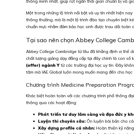
thông minh nhất, giúp rút ngắn thời gian chuẩn bị và gi
Một trong những lộ trình nổi bật và uy tín nhất hiện nay
thông thường, mà là một lộ trình đào tạo chuyên biệt ké
chuẩn mực nhằm đảm bảo học sinh được trau dồi toàn di
Tại sao nên chọn
Abbey College Camb
Abbey College Cambridge từ lâu đã khẳng định vị thế dẫ
chất lượng giảng dạy đẳng cấp tại đây chính là con số k
(offer) ngành Y
từ các trường đại học uy tín. Đây khô
tâm mà IAE Global luôn mong muốn mang đến cho học s
Chương trình Medicine Preparation Progr
Khác biệt hoàn toàn với các chương trình phổ thông đại
thông qua các hoạt động:
Phát triển tư duy lâm sàng và đạo đức y kh
Luyện thi chuyên sâu:
Ôn luyện bài bản cho cá
Xây dựng profile cá nhân:
Hoàn thiện kỹ năng 