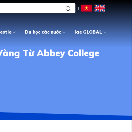
estie
Du học các nước
iae GLOBAL
Vàng Từ Abbey College