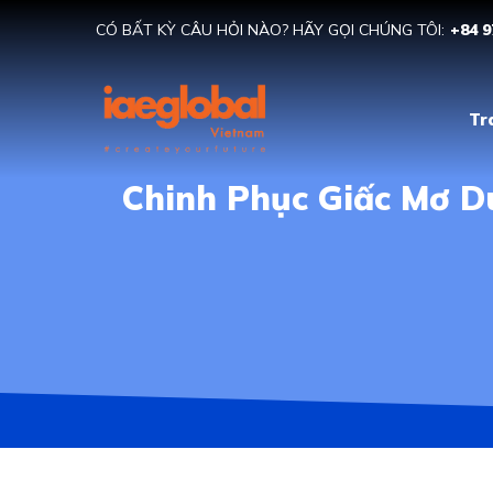
CÓ BẤT KỲ CÂU HỎI NÀO? HÃY GỌI CHÚNG TÔI:
+84 9
Tr
Chinh Phục Giấc Mơ D