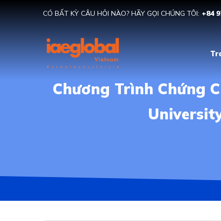
CÓ BẤT KỲ CÂU HỎI NÀO? HÃY GỌI CHÚNG TÔI:
+84 9
Tr
Chương Trình Chứng Ch
Universit