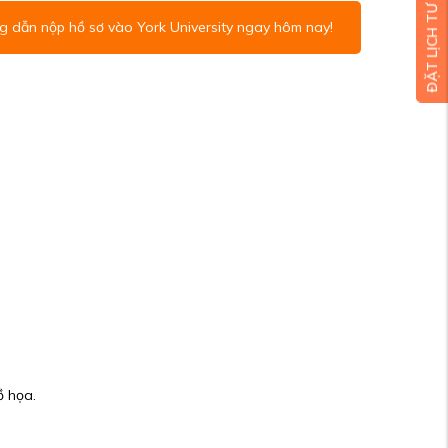
ĐẶT LỊCH TƯ VẤN MIỄN PHÍ
 dẫn nộp hồ sơ vào York University ngay hôm nay!
ồ họa.