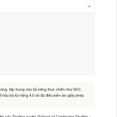
háng, tập trung vào kỹ năng thực chiến như SEO,
ở hữu bộ kỹ năng 4.0 và đủ điều kiện xin giấy phép
iên cứu Thường xuyên (School of Continuing Studies -