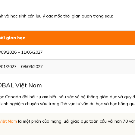
7
h và học sinh cần lưu ý các mốc thời gian quan trọng sau:
ời gian học
/09/2026 – 11/05/2027
/01/2027 – 08/09/2027
LOBAL Việt Nam
ọc Canada đòi hỏi sự am hiểu sâu sắc về hệ thống giáo dục và quy đị
kinh nghiệm chuyên sâu trong lĩnh vực tư vấn du học và học bổng quố
Việt Nam
là một phần của mạng lưới giáo dục toàn cầu với hơn 70 văn
.