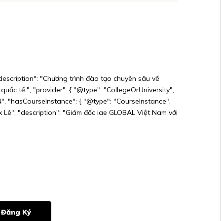
"description": "Chương trình đào tạo chuyên sâu về
uốc tế.", "provider": { "@type": "CollegeOrUniversity",
04", "hasCourseInstance": { "@type": "CourseInstance",
x Lê", "description": "Giám đốc iae GLOBAL Việt Nam với
Đăng Ký