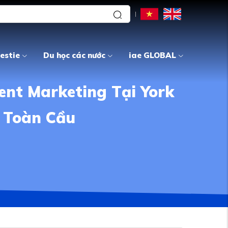
estie
Du học các nước
iae GLOBAL
ent Marketing Tại York
p Toàn Cầu