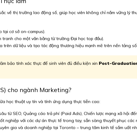
 Thực làm
ắc về thị trường lao động số, giúp học viên không chỉ nắm vững lý th
p tại cơ sở on-campus).
tranh cho một văn bằng từ trường Đại học top đầu).
a trên dữ liệu và tạo tác động thương hiệu mạnh mẽ trên nền tảng số
ảm bảo tính xác thực để sinh viên đủ điều kiện xin
Post-Graduatio
SCS) cho ngành Marketing?
a học thuật uy tín và tính ứng dụng thực tiễn cao:
âu từ SEO, Quảng cáo trả phí (Paid Ads), Chiến lược mạng xã hội đế
ốt nghiệp với các dự án thực tế trong tay, sẵn sàng thuyết phục các 
uyên gia và doanh nghiệp tại Toronto – trung tâm kinh tế sầm uất n