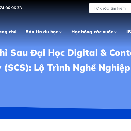
74 96 96 23
ang chủ
Bản tin du học
Học bổng các nước
iB
ỉ Sau Đại Học Digital & Cont
y (SCS): Lộ Trình Nghề Nghiệ