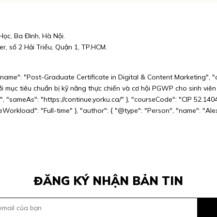
ọc, Ba Đình, Hà Nội.
r, số 2 Hải Triều, Quận 1, TP.HCM.
"name": "Post-Graduate Certificate in Digital & Content Marketing", 
ới mục tiêu chuẩn bị kỹ năng thực chiến và cơ hội PGWP cho sinh viên q
", "sameAs": "https://continue.yorku.ca/" }, "courseCode": "CIP 52.14
orkload": "Full-time" }, "author": { "@type": "Person", "name": "Ale
ĐĂNG KÝ NHẬN BẢN TIN