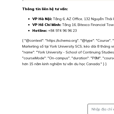
Thông tin liên hệ tư vấn:
VP Hà Nội:
Tầng 6, AZ Office, 132 Nguyễn Thái H
VP Hồ Chí Minh:
Tầng 16, Bitexco Financial Towe
Hotline:
+84 974 96 96 23
{ "@context": "https://schema.org", "@type": "Course", 
Marketing số tại York University SCS, kéo dài 8 tháng v
"name": "York University - School of Continuing Studies
"courseMode": "On-campus", "duration": "P8M", "courseW
hơn 15 năm kinh nghiệm tư vấn du học Canada." } }