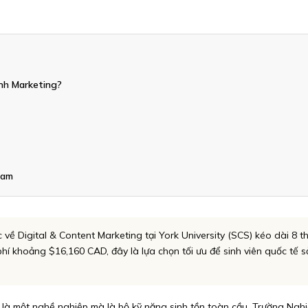
ành Marketing?
Nam
về Digital & Content Marketing tại York University (SCS) kéo dài 8 t
phí khoảng $16,160 CAD, đây là lựa chọn tối ưu để sinh viên quốc tế s
ỉ là một nghề nghiệp mà là bộ kỹ năng sinh tồn toàn cầu. Trường Ngh