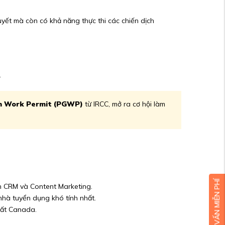
uyết mà còn có khả năng thực thi các chiến dịch
.
n Work Permit (PGWP)
từ IRCC, mở ra cơ hội làm
n CRM và Content Marketing.
nhà tuyển dụng khó tính nhất.
hất Canada.