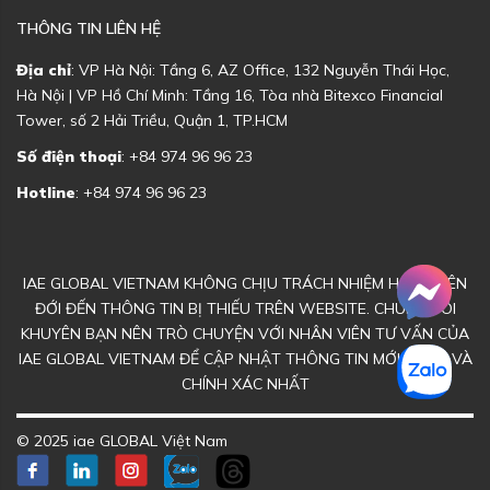
THÔNG TIN LIÊN HỆ
Địa chỉ
: VP Hà Nội: Tầng 6, AZ Office, 132 Nguyễn Thái Học,
Hà Nội | VP Hồ Chí Minh: Tầng 16, Tòa nhà Bitexco Financial
Tower, số 2 Hải Triều, Quận 1, TP.HCM
Số điện thoại
: +84 974 96 96 23
Hotline
: +84 974 96 96 23
IAE GLOBAL VIETNAM KHÔNG CHỊU TRÁCH NHIỆM HOẶC LIÊN
ĐỚI ĐẾN THÔNG TIN BỊ THIẾU TRÊN WEBSITE. CHÚNG TÔI
KHUYÊN BẠN NÊN TRÒ CHUYỆN VỚI NHÂN VIÊN TƯ VẤN CỦA
IAE GLOBAL VIETNAM ĐỂ CẬP NHẬT THÔNG TIN MỚI NHẤT VÀ
CHÍNH XÁC NHẤT
© 2025 iae GLOBAL Việt Nam