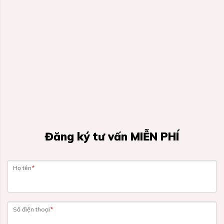
Đăng ký tư vấn MIỄN PHÍ
Họ tên
*
Số điện thoại
*