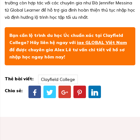
trường còn hợp tác với các chuyên gia như Bà Jennifer Messina
từ Global Learner để hỗ trợ gia đình hoàn thiện thủ tục nhập học
và định hướng lộ trình học tập tối ưu nhất.
Bạn cần lộ trình du học Úc chuẩn xác tại Clayfield
College? Hãy liên hệ ngay với
iae GLOBAL Việt Nam
để được chuyên gia Alex Lê tư vấn chi tiết về hồ sơ
nhập học ngay hôm nay!
Thẻ bài viết:
Clayfield College
Chia sẻ: