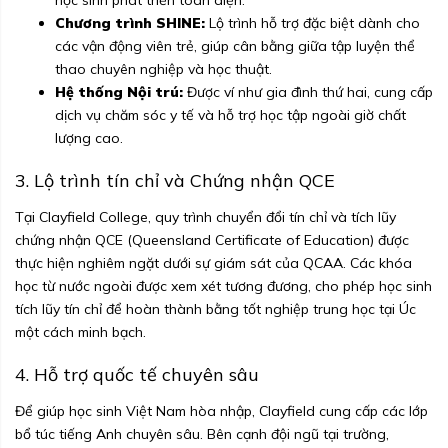
học sinh phát triển toàn diện.
Chương trình SHINE:
Lộ trình hỗ trợ đặc biệt dành cho
các vận động viên trẻ, giúp cân bằng giữa tập luyện thể
thao chuyên nghiệp và học thuật.
Hệ thống Nội trú:
Được ví như gia đình thứ hai, cung cấp
dịch vụ chăm sóc y tế và hỗ trợ học tập ngoài giờ chất
lượng cao.
3. Lộ trình tín chỉ và Chứng nhận QCE
Tại Clayfield College, quy trình chuyển đổi tín chỉ và tích lũy
chứng nhận QCE (Queensland Certificate of Education) được
thực hiện nghiêm ngặt dưới sự giám sát của QCAA. Các khóa
học từ nước ngoài được xem xét tương đương, cho phép học sinh
tích lũy tín chỉ để hoàn thành bằng tốt nghiệp trung học tại Úc
một cách minh bạch.
4. Hỗ trợ quốc tế chuyên sâu
Để giúp học sinh Việt Nam hòa nhập, Clayfield cung cấp các lớp
bổ túc tiếng Anh chuyên sâu. Bên cạnh đội ngũ tại trường,