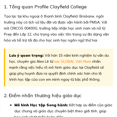
1. Tổng quan Profile Clayfield College
Tọa lạc tại khu ngoại ô thanh bình Clayfield, Brisbane, ngôi
trường này có lịch sử lâu đời và được vận hành bởi PMSA. Với
mã CRICOS 00493G, trường tiếp nhận học sinh nam và nữ từ
Prep đến Lớp 12, chú trọng vào việc tôn trọng sự đa dạng văn
hóa và hỗ trợ tối đa cho học sinh học ngôn ngữ thứ hai.
Lưu ý quan trọng:
Với hơn 15 năm kinh nghiệm tư vấn du
học, chuyên gia Alex Lê từ
iae GLOBAL Việt Nam
nhấn
mạnh rằng việc hiểu rõ mô hình giáo dục tại Clayfield sẽ
giúp phụ huynh đưa ra quyết định chính xác hơn cho lộ
trình học tập của con em mình ngay từ bậc phổ thông.
2. Điểm nhấn thương hiệu giáo dục
Mô hình Học tập Song hành:
Kết hợp ưu điểm của giáo
dục chung và giáo dục chuyên biệt theo giới tính, giúp