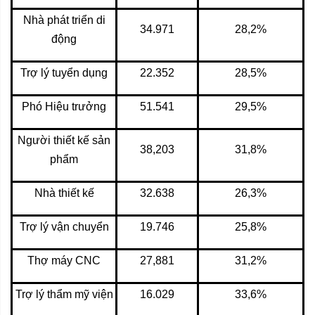
Nhà phát triển di
34.971
28,2%
động
Trợ lý tuyển dụng
22.352
28,5%
Phó Hiệu trưởng
51.541
29,5%
Người thiết kế sản
38,203
31,8%
phẩm
Nhà thiết kế
32.638
26,3%
Trợ lý vận chuyển
19.746
25,8%
Thợ máy CNC
27,881
31,2%
Trợ lý thẩm mỹ viện
16.029
33,6%