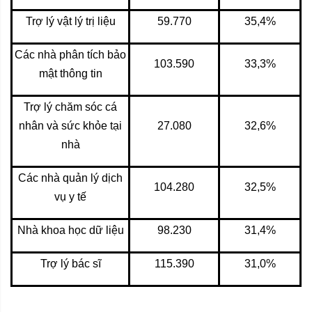
Trợ lý vật lý trị liệu
59.770
35,4%
Các nhà phân tích bảo
103.590
33,3%
mật thông tin
Trợ lý chăm sóc cá
nhân và sức khỏe tại
27.080
32,6%
nhà
Các nhà quản lý dịch
104.280
32,5%
vụ y tế
Nhà khoa học dữ liệu
98.230
31,4%
Trợ lý bác sĩ
115.390
31,0%