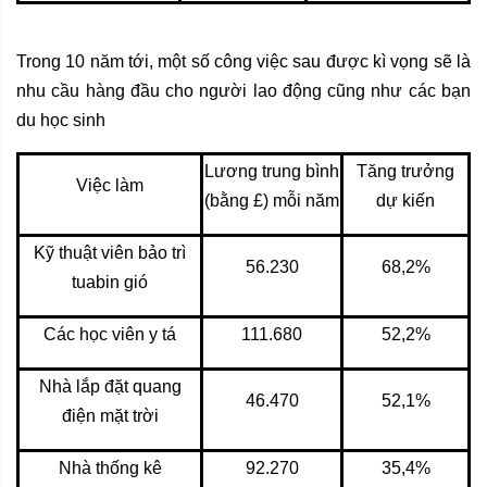
Trong 10 năm tới, một số công việc sau được kì vọng sẽ là
nhu cầu hàng đầu cho người lao động cũng như các bạn
du học sinh
Lương trung bình
Tăng trưởng
Việc làm
(bằng £) mỗi năm
dự kiến
Kỹ thuật viên bảo trì
56.230
68,2%
tuabin gió
Các học viên y tá
111.680
52,2%
Nhà lắp đặt quang
46.470
52,1%
điện mặt trời
Nhà thống kê
92.270
35,4%