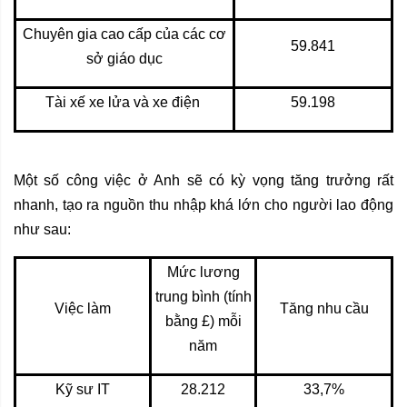
Chuyên gia cao cấp của các cơ
59.841
sở giáo dục
Tài xế xe lửa và xe điện
59.198
Một số công việc ở Anh sẽ có kỳ vọng tăng trưởng rất
nhanh, tạo ra nguồn thu nhập khá lớn cho người lao động
như sau:
Mức lương
trung bình (tính
Việc làm
Tăng nhu cầu
bằng £) mỗi
năm
Kỹ sư IT
28.212
33,7%