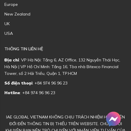
Europe
New Zealand
UK
USA
THÔNG TIN LIÊN HỆ
Địa chỉ
: VP Hà Nội: Tầng 6, AZ Office, 132 Nguyễn Thái Học,
Hà Nội | VP Hồ Chí Minh: Tầng 16, Tòa nhà Bitexco Financial
Tower, số 2 Hải Triều, Quận 1, TP.HCM
Số điện thoại
: +84 974 96 96 23
Hotline
: +84 974 96 96 23
IAE GLOBAL VIETNAM KHÔNG CHỊU TRÁCH NHIỆM HOẶC LIÊN
ĐỚI ĐẾN THÔNG TIN BỊ THIẾU TRÊN WEBSITE. CHÚNG TÔI
KHUYÊN BẠN NÊN TRÒ CHUYỆN VỚI NHÂN VIÊN TƯ VẤN CỦA