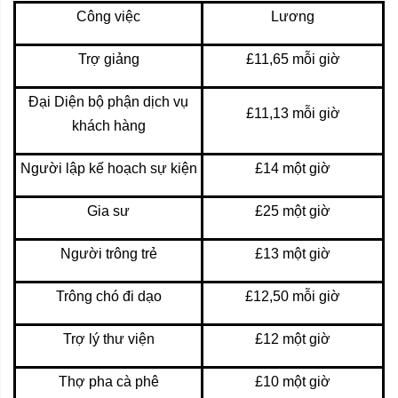
Công việc
Lương
Trợ giảng
£11,65 mỗi giờ
Đại Diện bộ phận dịch vụ
£11,13 mỗi giờ
khách hàng
Người lập kế hoạch sự kiện
£14 một giờ
Gia sư
£25 một giờ
Người trông trẻ
£13 một giờ
Trông chó đi dạo
£12,50 mỗi giờ
Trợ lý thư viện
£12 một giờ
Thợ pha cà phê
£10 một giờ