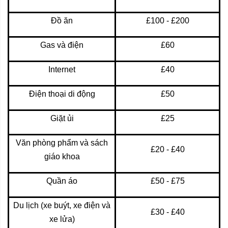
Đồ ăn
£100 - £200
Gas và điện
£60
Internet
£40
Điện thoại di động
£50
Giặt ủi
£25
Văn phòng phẩm và sách
£20 - £40
giáo khoa
Quần áo
£50 - £75
Du lịch (xe buýt, xe điện và
£30 - £40
xe lửa)