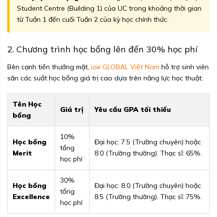
Student Centre (Building 1) của UC trong khoảng thời gian
từ Tuần 1 đến cuối Tuần 2 của kỳ học chính thức.
2. Chương trình học bổng lên đến 30% học phí
Bên cạnh tiền thưởng mặt,
iae GLOBAL Việt Nam
hỗ trợ sinh viên
săn các suất học bổng giá trị cao dựa trên năng lực học thuật:
Tên Học
Giá trị
Yêu cầu GPA tối thiểu
bổng
10%
Học bổng
Đại học: 7.5 (Trường chuyên) hoặc
tổng
Merit
8.0 (Trường thường). Thạc sĩ: 65%.
học phí
30%
Học bổng
Đại học: 8.0 (Trường chuyên) hoặc
tổng
Excellence
8.5 (Trường thường). Thạc sĩ: 75%.
học phí