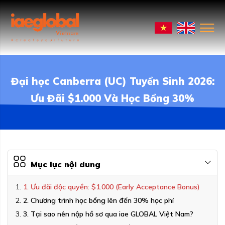
Đại học Canberra (UC) Tuyển Sinh 2026:
Ưu Đãi $1.000 Và Học Bổng 30%
Mục lục nội dung
1. Ưu đãi độc quyền: $1.000 (Early Acceptance Bonus)
2. Chương trình học bổng lên đến 30% học phí
3. Tại sao nên nộp hồ sơ qua iae GLOBAL Việt Nam?