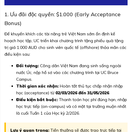
1. Ưu đãi độc quyền: $1.000 (Early Acceptance
Bonus)
Để khuyến khích các tài năng trẻ Việt Nam sớm ổn định kế
hoạch học tập, UC triển khai chương trình tặng phiếu quà tặng
trị giá 1.000 AUD cho sinh viên quốc tế (offshore) thỏa mãn các
điều kiện sau:
Đối tượng:
Công dân Việt Nam đang sinh sống ngoài
nước Úc, nộp hồ sơ vào các chương trình tại UC Bruce
Campus.
Thời gian xác nhận:
Hoàn tất thủ tục chấp nhận nhập
học (acceptance) từ
02/03/2026 đến 31/05/2026
.
Điều kiện bắt buộc:
Thanh toán học phí đúng hạn, nhập
học trực tiếp (on-campus) và có mặt tại trường muộn nhất
là cuối Tuần 1 của Học kỳ 2/2026.
Lưu ý quan trọng:
Tiền thưởng sẽ được trao trực tiếp tại