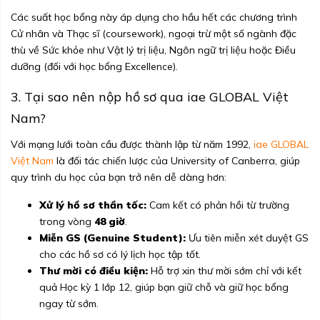
Các suất học bổng này áp dụng cho hầu hết các chương trình
Cử nhân và Thạc sĩ (coursework), ngoại trừ một số ngành đặc
thù về Sức khỏe như Vật lý trị liệu, Ngôn ngữ trị liệu hoặc Điều
dưỡng (đối với học bổng Excellence).
3. Tại sao nên nộp hồ sơ qua iae GLOBAL Việt
Nam?
Với mạng lưới toàn cầu được thành lập từ năm 1992,
iae GLOBAL
Việt Nam
là đối tác chiến lược của University of Canberra, giúp
quy trình du học của bạn trở nên dễ dàng hơn:
Xử lý hồ sơ thần tốc:
Cam kết có phản hồi từ trường
trong vòng
48 giờ
.
Miễn GS (Genuine Student):
Ưu tiên miễn xét duyệt GS
cho các hồ sơ có lý lịch học tập tốt.
Thư mời có điều kiện:
Hỗ trợ xin thư mời sớm chỉ với kết
quả Học kỳ 1 lớp 12, giúp bạn giữ chỗ và giữ học bổng
ngay từ sớm.