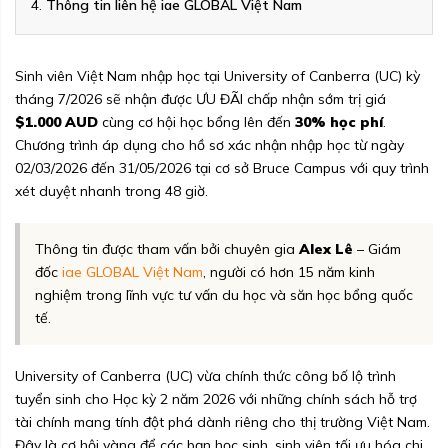
Thông tin liên hệ iae GLOBAL Việt Nam
Sinh viên Việt Nam nhập học tại University of Canberra (UC) kỳ
tháng 7/2026 sẽ nhận được ƯU ĐÃI chấp nhận sớm trị giá
$1.000 AUD
cùng cơ hội học bổng lên đến
30% học phí
.
Chương trình áp dụng cho hồ sơ xác nhận nhập học từ ngày
02/03/2026 đến 31/05/2026 tại cơ sở Bruce Campus với quy trình
xét duyệt nhanh trong 48 giờ.
Thông tin được tham vấn bởi chuyên gia
Alex Lê
– Giám
đốc
iae GLOBAL Việt Nam
, người có hơn 15 năm kinh
nghiệm trong lĩnh vực tư vấn du học và săn học bổng quốc
tế.
University of Canberra (UC) vừa chính thức công bố lộ trình
tuyển sinh cho Học kỳ 2 năm 2026 với những chính sách hỗ trợ
tài chính mang tính đột phá dành riêng cho thị trường Việt Nam.
Đây là cơ hội vàng để các bạn học sinh, sinh viên tối ưu hóa chi