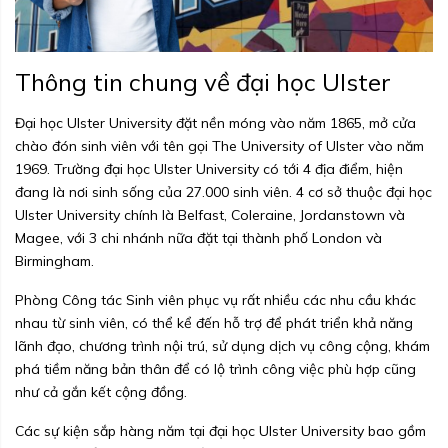
Thông tin chung về đại học Ulster
Đại học Ulster University đặt nền móng vào năm 1865, mở cửa
chào đón sinh viên với tên gọi The University of Ulster vào năm
1969. Trường đại học Ulster University có tới 4 địa điểm, hiện
đang là nơi sinh sống của 27.000 sinh viên. 4 cơ sở thuộc đại học
Ulster University chính là Belfast, Coleraine, Jordanstown và
Magee, với 3 chi nhánh nữa đặt tại thành phố London và
Birmingham.
Phòng Công tác Sinh viên phục vụ rất nhiều các nhu cầu khác
nhau từ sinh viên, có thể kể đến hỗ trợ để phát triển khả năng
lãnh đạo, chương trình nội trú, sử dụng dịch vụ công cộng, khám
phá tiềm năng bản thân để có lộ trình công việc phù hợp cũng
như cả gắn kết cộng đồng.
Các sự kiện sắp hàng năm tại đại học Ulster University bao gồm