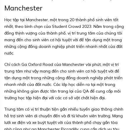
Manchester
Học tập tại Manchester, một trong 20 thành phố sinh viên tốt
nhất, theo bình chọn của Student Crowd 2023. Nằm trong cộng
đồng thịnh vượng của thành phố, vị trí trung tâm của chúng tôi
mang đến cho sinh viên cơ hội tuyệt vời để tận dụng một trong
những cộng đồng doanh nghiệp phát triển nhanh nhất của đất
nước.
Chỉ cách Ga Oxford Road của Manchester vài phút, một vị trí
trung tâm như vậy mang đến cho sinh viên cơ hội tuyệt vời để
tận dụng một trong những cộng đồng doanh nghiệp phát triển
nhanh nhất của đất nước. Các lớp học diễn ra tại một trong
những không gian được tân trang lại của QA để cung cấp môi
trường học tập hiện đại với các cơ sở vật chất hiện đại.
Trung tâm có vị trí thuận tiện gần nhiều tuyến giao thông chính
hỗ trợ sinh viên di chuyển đến và đi từ khuôn viên trường. Mạng
lưới xe điện và xe buýt tuyệt vời của thành phố chạy gần tòa
nhà cũng như ga Manchester Piccadilly, cung cấp dịch vụ tàu