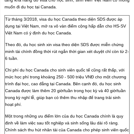
tăng khả năng đỗ visa cho học sinh, sinh viên Việt Nam có mong
muốn đi du học tại Canada.
Từ tháng 3/2018, visa du học Canada theo diện SDS được áp
dụng tại Việt Nam, mở ra vô vàn điểm cộng hấp dẫn cho HS-SV
Việt Nam có ý định du học Canada.
Theo đó, du học sinh xin visa theo diện SDS được miễn chứng
minh tài chính đồng thời rút ngắn thời gian xét duyệt chỉ còn từ 2-
6 tuần.
Chi phí du học Canada cho sinh viên quốc tế cũng rất thấp, với
mức học phí trong khoảng 250 - 500 triệu VNĐ cho một chương
trình đại học, cao đẳng tại Canada. Bên cạnh đó, du học sinh
Canada được làm thêm 20 giờ/tuần trong học kỳ và 40 giờ/tuần
trong kỳ nghỉ lễ, giúp bạn có thêm thu nhập để trang trải sinh
hoạt phí.
Một trong những ưu điểm lớn của du học Canada chính là quy
định về làm việc sau tốt nghiệp và sinh sống lâu dài rõ ràng.
Chính sách thu hút nhân tài của Canada cho phép sinh viên quốc