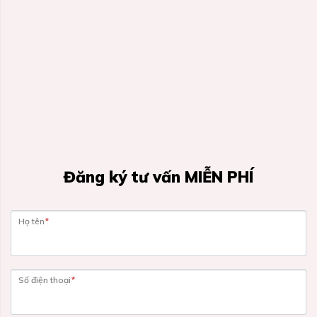
Đăng ký tư vấn MIỄN PHÍ
Họ tên
*
Số điện thoại
*