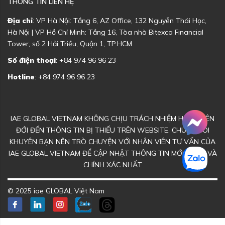
THÔNG TIN LIÊN HỆ
Địa chỉ
: VP Hà Nội: Tầng 6, AZ Office, 132 Nguyễn Thái Học,
Hà Nội | VP Hồ Chí Minh: Tầng 16, Tòa nhà Bitexco Financial
Tower, số 2 Hải Triều, Quận 1, TP.HCM
Số điện thoại
: +84 974 96 96 23
Hotline
: +84 974 96 96 23
IAE GLOBAL VIETNAM KHÔNG CHỊU TRÁCH NHIỆM HOẶC LIÊN
ĐỚI ĐẾN THÔNG TIN BỊ THIẾU TRÊN WEBSITE. CHÚNG TÔI
KHUYÊN BẠN NÊN TRÒ CHUYỆN VỚI NHÂN VIÊN TƯ VẤN CỦA
IAE GLOBAL VIETNAM ĐỂ CẬP NHẬT THÔNG TIN MỚI NHẤT VÀ
CHÍNH XÁC NHẤT
© 2025 iae GLOBAL Việt Nam