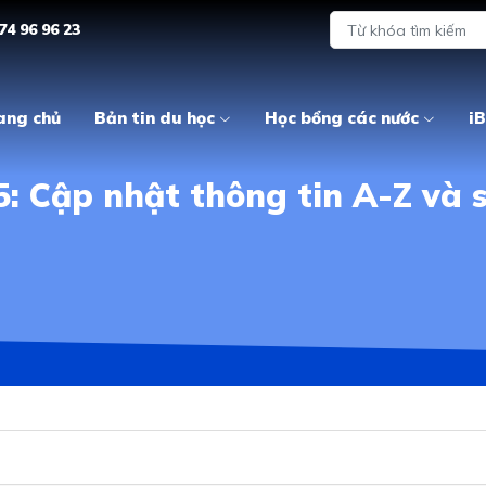
74 96 96 23
ang chủ
Bản tin du học
Học bổng các nước
iB
: Cập nhật thông tin A-Z và s