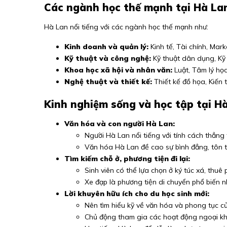
Các ngành học thế mạnh tại Hà La
Hà Lan nổi tiếng với các ngành học thế mạnh như:
Kinh doanh và quản lý:
Kinh tế, Tài chính, Mar
Kỹ thuật và công nghệ:
Kỹ thuật dân dụng, Kỹ 
Khoa học xã hội và nhân văn:
Luật, Tâm lý họ
Nghệ thuật và thiết kế:
Thiết kế đồ họa, Kiến 
Kinh nghiệm sống và học tập tại H
Văn hóa và con người Hà Lan:
Người Hà Lan nổi tiếng với tính cách thẳng 
Văn hóa Hà Lan đề cao sự bình đẳng, tôn tr
Tìm kiếm chỗ ở, phương tiện đi lại:
Sinh viên có thể lựa chọn ở ký túc xá, thuê
Xe đạp là phương tiện di chuyển phổ biến n
Lời khuyên hữu ích cho du học sinh mới:
Nên tìm hiểu kỹ về văn hóa và phong tục củ
Chủ động tham gia các hoạt động ngoại k