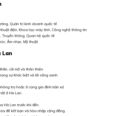
n
keting, Quản trị kinh doanh quốc tế
thuật điện, Khoa học máy tính, Công nghệ thông tin
c, Truyền thông, Quan hệ quốc tế
trúc, Âm nhạc, Mỹ thuật
à Lan
thắn, cởi mở và thân thiện.
ọng sự khác biệt và lối sống xanh.
 phòng trọ hoặc ở cùng gia đình bản xứ.
hất ở Hà Lan.
a Hà Lan trước khi đến.
hóa để kết bạn và hòa nhập cộng đồng.