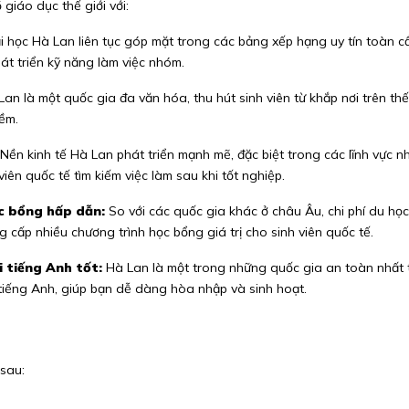
giáo dục thế giới với:
 học Hà Lan liên tục góp mặt trong các bảng xếp hạng uy tín toàn c
hát triển kỹ năng làm việc nhóm.
an là một quốc gia đa văn hóa, thu hút sinh viên từ khắp nơi trên thế
mềm.
Nền kinh tế Hà Lan phát triển mạnh mẽ, đặc biệt trong các lĩnh vực n
iên quốc tế tìm kiếm việc làm sau khi tốt nghiệp.
ọc bổng hấp dẫn:
So với các quốc gia khác ở châu Âu, chi phí du họ
 cấp nhiều chương trình học bổng giá trị cho sinh viên quốc tế.
i tiếng Anh tốt:
Hà Lan là một trong những quốc gia an toàn nhất th
tiếng Anh, giúp bạn dễ dàng hòa nhập và sinh hoạt.
sau: