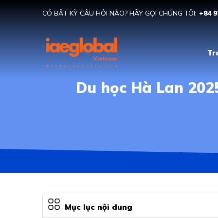
CÓ BẤT KỲ CÂU HỎI NÀO? HÃY GỌI CHÚNG TÔI:
+84 9
Tr
Du học Hà Lan 2025
Mục lục nội dung