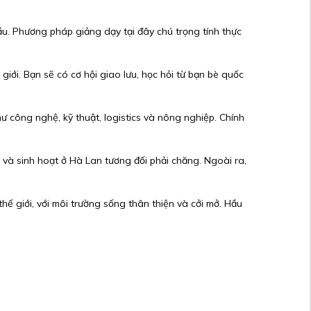
ầu.
Phương pháp giảng dạy tại đây chú trọng tính thực
 giới.
Bạn sẽ có cơ hội giao lưu, học hỏi từ bạn bè quốc
hư công nghệ, kỹ thuật, logistics và nông nghiệp.
Chính
c và sinh hoạt ở Hà Lan tương đối phải chăng.
Ngoài ra,
ế giới, với môi trường sống thân thiện và cởi mở.
Hầu