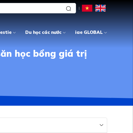
estie
Du học các nước
iae GLOBAL
ăn học bổng giá trị