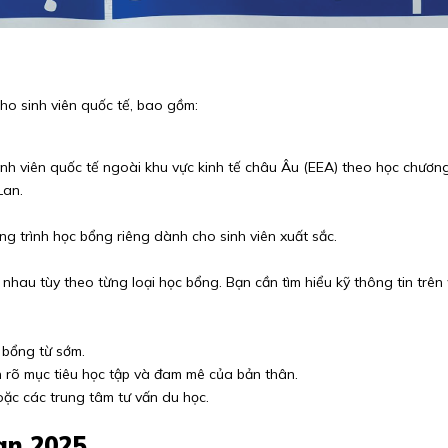
ho sinh viên quốc tế, bao gồm:
h viên quốc tế ngoài khu vực kinh tế châu Âu (EEA) theo học chương 
Lan.
g trình học bổng riêng dành cho sinh viên xuất sắc.
c nhau tùy theo từng loại học bổng.
Bạn cần tìm hiểu kỹ thông tin trê
 bổng từ sớm.
ện rõ mục tiêu học tập và đam mê của bản thân.
oặc các trung tâm tư vấn du học.
an 2025