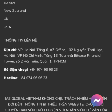
Europe
New Zealand
UK
USA
THÔNG TIN LIÊN HỆ
Địa chỉ
: VP Hà Nội: Tầng 6, AZ Office, 132 Nguyễn Thái Học,
Hà Nội | VP Hồ Chí Minh: Tầng 16, Tòa nhà Bitexco Financial
Tower, số 2 Hải Triều, Quận 1, TP.HCM
Số điện thoại
: +84 974 96 96 23
Hotline
: +84 974 96 96 23
IAE GLOBAL VIETNAM KHÔNG CHỊU TRÁCH NHIỆM HOẶC LIÊN
ĐỚI ĐẾN THÔNG TIN BỊ THIẾU TRÊN WEBSITE. CHÚNG TÔI
KHUYÊN BẠN NÊN TRÒ CHUYỆN VỚI NHÂN VIÊN TƯ VẤN CỦA