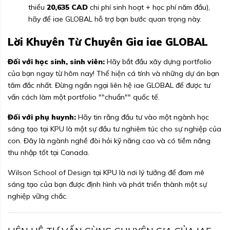
thiểu
20,635 CAD
chi phí sinh hoạt + học phí năm đầu),
hãy để iae GLOBAL hỗ trợ bạn bước quan trọng này.
Lời Khuyên Từ Chuyên Gia iae GLOBAL
Đối với học sinh, sinh viên:
Hãy bắt đầu xây dựng portfolio
của bạn ngay từ hôm nay! Thể hiện cá tính và những dự án bạn
tâm đắc nhất. Đừng ngần ngại liên hệ iae GLOBAL để được tư
vấn cách làm một portfolio ""chuẩn"" quốc tế.
Đối với phụ huynh:
Hãy tin rằng đầu tư vào một ngành học
sáng tạo tại KPU là một sự đầu tư nghiêm túc cho sự nghiệp của
con. Đây là ngành nghề đòi hỏi kỹ năng cao và có tiềm năng
thu nhập tốt tại Canada.
Wilson School of Design tại KPU là nơi lý tưởng để đam mê
sáng tạo của bạn được định hình và phát triển thành một sự
nghiệp vững chắc.