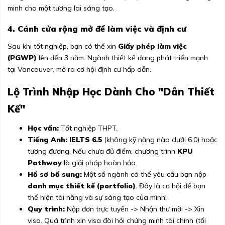
minh cho một tương lai sáng tạo.
4. Cánh cửa rộng mở để làm việc và định cư
Sau khi tốt nghiệp, bạn có thể xin
Giấy phép làm việc
(PGWP)
lên đến 3 năm. Ngành thiết kế đang phát triển mạnh
tại Vancouver, mở ra cơ hội định cư hấp dẫn.
Lộ Trình Nhập Học Dành Cho "Dân Thiết
Kế"
Học vấn:
Tốt nghiệp THPT.
Tiếng Anh:
IELTS 6.5
(không kỹ năng nào dưới 6.0) hoặc
tương đương. Nếu chưa đủ điểm, chương trình
KPU
Pathway
là giải pháp hoàn hảo.
Hồ sơ bổ sung:
Một số ngành có thể yêu cầu bạn nộp
danh mục thiết kế (portfolio)
. Đây là cơ hội để bạn
thể hiện tài năng và sự sáng tạo của mình!
Quy trình:
Nộp đơn trực tuyến -> Nhận thư mời -> Xin
visa. Quá trình xin visa đòi hỏi chứng minh tài chính (tối