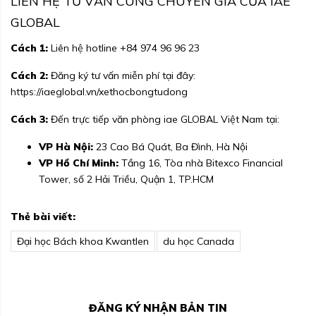
LIÊN HỆ TƯ VẤN CÙNG CHUYÊN GIA CỦA IAE
GLOBAL
Cách 1:
Liên hệ hotline
+84 974 96 96 23
Cách 2:
Đăng ký tư vấn miễn phí tại đây:
https://iaeglobal.vn/xethocbongtudong
Cách 3:
Đến trực tiếp văn phòng iae GLOBAL Việt Nam tại:
VP Hà Nội:
23 Cao Bá Quát, Ba Đình, Hà Nội
VP Hồ Chí Minh:
Tầng 16, Tòa nhà Bitexco Financial
Tower, số 2 Hải Triều, Quận 1, TP.HCM
Thẻ bài viết:
Đại học Bách khoa Kwantlen
du học Canada
ĐĂNG KÝ NHẬN BẢN TIN