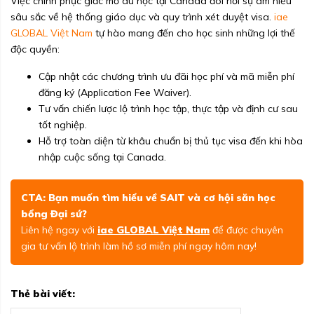
Việc chinh phục giấc mơ du học tại Canada đòi hỏi sự am hiểu
sâu sắc về hệ thống giáo dục và quy trình xét duyệt visa.
iae
GLOBAL Việt Nam
tự hào mang đến cho học sinh những lợi thế
độc quyền:
Cập nhật các chương trình ưu đãi học phí và mã miễn phí
đăng ký (Application Fee Waiver).
Tư vấn chiến lược lộ trình học tập, thực tập và định cư sau
tốt nghiệp.
Hỗ trợ toàn diện từ khâu chuẩn bị thủ tục visa đến khi hòa
nhập cuộc sống tại Canada.
CTA: Bạn muốn tìm hiểu về SAIT và cơ hội săn học
bổng Đại sứ?
Liên hệ ngay với
iae GLOBAL Việt Nam
để được chuyên
gia tư vấn lộ trình làm hồ sơ miễn phí ngay hôm nay!
Thẻ bài viết: