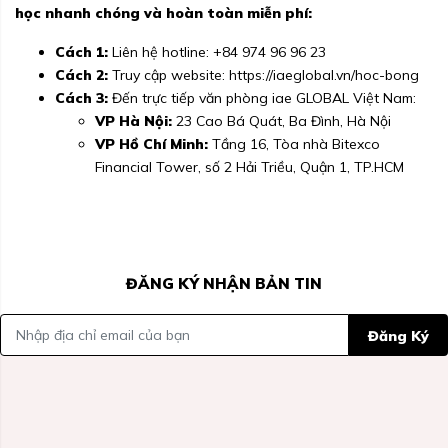
học nhanh chóng và hoàn toàn miễn phí:
Cách 1:
Liên hệ hotline:
+84 974 96 96 23
Cách 2:
Truy cập website:
https://iaeglobal.vn/hoc-bong
Cách 3:
Đến trực tiếp văn phòng iae GLOBAL Việt Nam:
VP Hà Nội:
23 Cao Bá Quát, Ba Đình, Hà Nội
VP Hồ Chí Minh:
Tầng 16, Tòa nhà Bitexco
Financial Tower, số 2 Hải Triều, Quận 1, TP.HCM
ĐĂNG KÝ NHẬN BẢN TIN
Đăng Ký