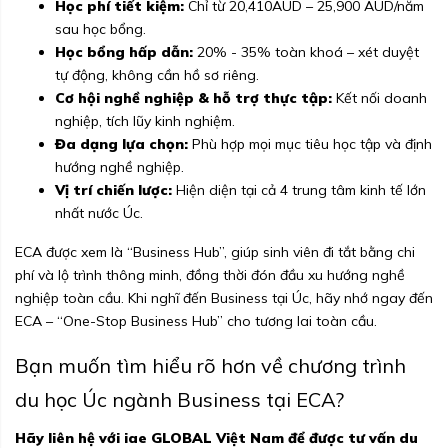
Học phí tiết kiệm:
Chỉ từ 20,410AUD – 25,900 AUD/năm
sau học bổng.
Học bổng hấp dẫn:
20% - 35% toàn khoá – xét duyệt
tự động, không cần hồ sơ riêng.
Cơ hội nghề nghiệp & hỗ trợ thực tập:
Kết nối doanh
nghiệp, tích lũy kinh nghiệm.
Đa dạng lựa chọn:
Phù hợp mọi mục tiêu học tập và định
hướng nghề nghiệp.
Vị trí chiến lược:
Hiện diện tại cả 4 trung tâm kinh tế lớn
nhất nước Úc.
ECA được xem là “Business Hub”, giúp sinh viên đi tắt bằng chi
phí và lộ trình thông minh, đồng thời đón đầu xu hướng nghề
nghiệp toàn cầu. Khi nghĩ đến Business tại Úc, hãy nhớ ngay đến
ECA – “One-Stop Business Hub” cho tương lai toàn cầu.
Bạn muốn tìm hiểu rõ hơn về chương trình
du học Úc ngành Business tại ECA?
Hãy liên hệ với iae GLOBAL Việt Nam để được tư vấn du