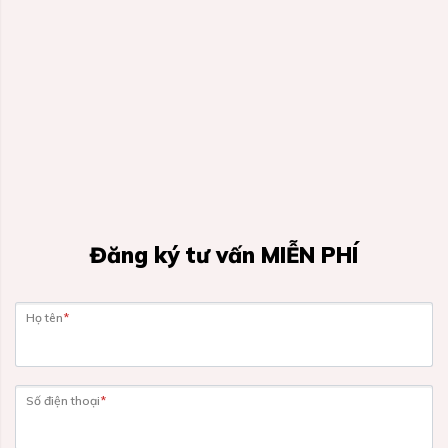
Đăng ký tư vấn MIỄN PHÍ
Họ tên
*
Số điện thoại
*