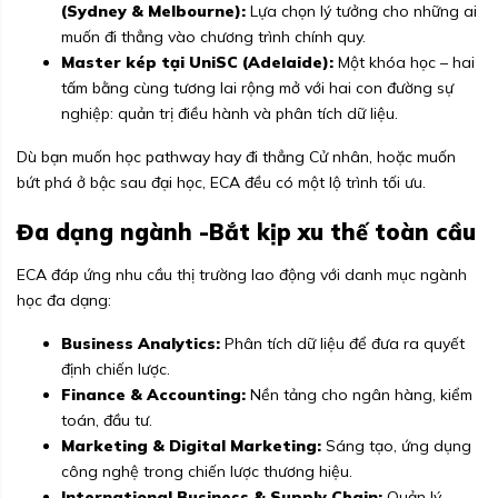
(Sydney & Melbourne):
Lựa chọn lý tưởng cho những ai
muốn đi thẳng vào chương trình chính quy.
Master kép tại UniSC (Adelaide):
Một khóa học – hai
tấm bằng cùng tương lai rộng mở với hai con đường sự
nghiệp: quản trị điều hành và phân tích dữ liệu.
Dù bạn muốn học pathway hay đi thẳng Cử nhân, hoặc muốn
bứt phá ở bậc sau đại học, ECA đều có một lộ trình tối ưu.
Đa dạng ngành -Bắt kịp xu thế toàn cầu
ECA đáp ứng nhu cầu thị trường lao động với danh mục ngành
học đa dạng:
Business Analytics:
Phân tích dữ liệu để đưa ra quyết
định chiến lược.
Finance & Accounting:
Nền tảng cho ngân hàng, kiểm
toán, đầu tư.
Marketing & Digital Marketing:
Sáng tạo, ứng dụng
công nghệ trong chiến lược thương hiệu.
International Business & Supply Chain:
Quản lý