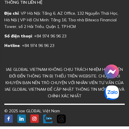
THÔNG TIN LIÊN HỆ
Địa chỉ
: VP Hà Nội: Tầng 6, AZ Office, 132 Nguyễn Thái Học,
Hà Nội | VP Hồ Chí Minh: Tầng 16, Tòa nhà Bitexco Financial
Tower, số 2 Hải Triều, Quận 1, TP.HCM
Số điện thoại
: +84 974 96 96 23
Hotline
: +84 974 96 96 23
IAE GLOBAL VIETNAM KHÔNG CHỊU TRÁCH NHIỆM HOẶC LIÊN
ĐỚI ĐẾN THÔNG TIN BỊ THIẾU TRÊN WEBSITE. CHÚNG TÔI
KHUYÊN BẠN NÊN TRÒ CHUYỆN VỚI NHÂN VIÊN TƯ VẤN CỦA
IAE GLOBAL VIETNAM ĐỂ CẬP NHẬT THÔNG TIN MỚI NHẤT VÀ
CHÍNH XÁC NHẤT
© 2025 iae GLOBAL Việt Nam