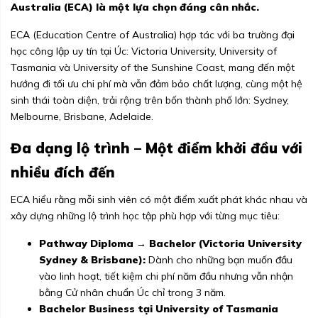
Australia (ECA) là một lựa chọn đáng cân nhắc.
ECA (Education Centre of Australia) hợp tác với ba trường đại
học công lập uy tín tại Úc: Victoria University, University of
Tasmania và University of the Sunshine Coast, mang đến một
hướng đi tối ưu chi phí mà vẫn đảm bảo chất lượng, cùng một hệ
sinh thái toàn diện, trải rộng trên bốn thành phố lớn: Sydney,
Melbourne, Brisbane, Adelaide.
Đa dạng lộ trình – Một điểm khởi đầu với
nhiều đích đến
ECA hiểu rằng mỗi sinh viên có một điểm xuất phát khác nhau và
xây dựng những lộ trình học tập phù hợp với từng mục tiêu:
Pathway Diploma → Bachelor (Victoria University
Sydney & Brisbane):
Dành cho những bạn muốn đầu
vào linh hoạt, tiết kiệm chi phí năm đầu nhưng vẫn nhận
bằng Cử nhân chuẩn Úc chỉ trong 3 năm.
Bachelor Business tại University of Tasmania