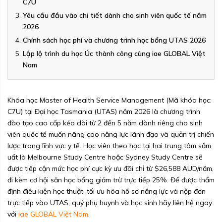
C7U
Yêu cầu đầu vào chi tiết dành cho sinh viên quốc tế năm
2026
Chính sách học phí và chương trình học bổng UTAS 2026
Lập lộ trình du học Úc thành công cùng iae GLOBAL Việt
Nam
Khóa học Master of Health Service Management (Mã khóa học:
C7U) tại Đại học Tasmania (UTAS) năm 2026 là chương trình
đào tạo cao cấp kéo dài từ 2 đến 5 năm dành riêng cho sinh
viên quốc tế muốn nâng cao năng lực lãnh đạo và quản trị chiến
lược trong lĩnh vực y tế. Học viên theo học tại hai trung tâm sầm
uất là Melbourne Study Centre hoặc Sydney Study Centre sẽ
được tiếp cận mức học phí cực kỳ ưu đãi chỉ từ $26,588 AUD/năm,
đi kèm cơ hội săn học bổng giảm trừ trực tiếp 25%. Để được thẩm
định điều kiện học thuật, tối ưu hóa hồ sơ năng lực và nộp đơn
trực tiếp vào UTAS, quý phụ huynh và học sinh hãy liên hệ ngay
với
iae GLOBAL Việt Nam
.