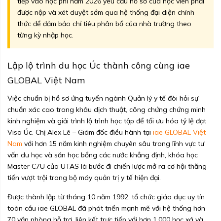
tiếp vào học phí năm 2026 yêu cầu hồ sơ của học viên phải
được nộp và xét duyệt sớm qua hệ thống đại diện chính
thức để đảm bảo chỉ tiêu phân bổ của nhà trường theo
từng kỳ nhập học.
Lập lộ trình du học Úc thành công cùng iae
GLOBAL Việt Nam
Việc chuẩn bị hồ sơ ứng tuyển ngành Quản lý y tế đòi hỏi sự
chuẩn xác cao trong khâu dịch thuật, công chứng chứng minh
kinh nghiệm và giải trình lộ trình học tập để tối ưu hóa tỷ lệ đạt
Visa Úc. Chị Alex Lê – Giám đốc điều hành tại
iae GLOBAL Việt
Nam
với hơn 15 năm kinh nghiệm chuyên sâu trong lĩnh vực tư
vấn du học và săn học bổng các nước khẳng định, khóa học
Master C7U của UTAS là bước đi chiến lược mở ra cơ hội thăng
tiến vượt trội trong bộ máy quản trị y tế hiện đại.
Được thành lập từ tháng 10 năm 1992, tổ chức giáo dục uy tín
toàn cầu iae GLOBAL đã phát triển mạnh mẽ với hệ thống hơn
70 văn phòng hỗ trợ, liên kết trực tiếp với hơn 1,000 học xá và