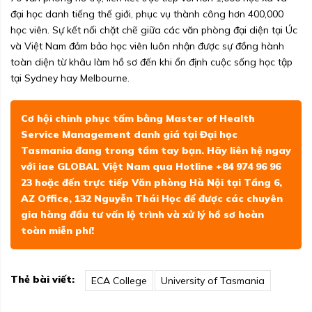
đại học danh tiếng thế giới, phục vụ thành công hơn 400,000
học viên. Sự kết nối chặt chẽ giữa các văn phòng đại diện tại Úc
và Việt Nam đảm bảo học viên luôn nhận được sự đồng hành
toàn diện từ khâu làm hồ sơ đến khi ổn định cuộc sống học tập
tại Sydney hay Melbourne.
Cơ hội chinh phục tấm bằng Master of Health
Service Management danh giá tại Đại học
Tasmania đang trong tầm tay bạn. Hãy liên hệ ngay
với iae GLOBAL Việt Nam qua Hotline +84 974 96 96
23 hoặc đến trực tiếp Văn phòng Hà Nội tại Tầng 6,
AZ Office, 132 Nguyễn Thái Học để được các chuyên
gia hàng đầu tư vấn lộ trình và xử lý hồ sơ hoàn
toàn miễn phí!
Thẻ bài viết:
ECA College
University of Tasmania