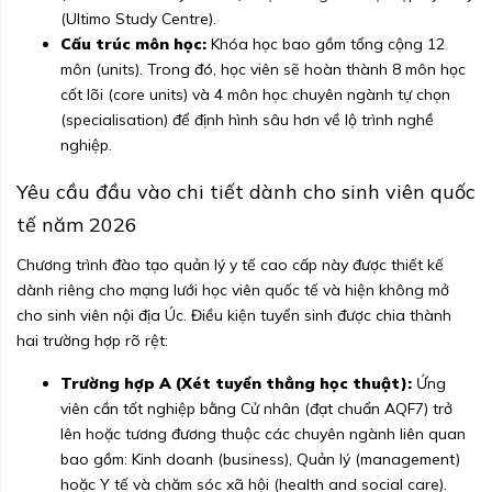
(Ultimo Study Centre).
Cấu trúc môn học:
Khóa học bao gồm tổng cộng 12
môn (units). Trong đó, học viên sẽ hoàn thành 8 môn học
cốt lõi (core units) và 4 môn học chuyên ngành tự chọn
(specialisation) để định hình sâu hơn về lộ trình nghề
nghiệp.
Yêu cầu đầu vào chi tiết dành cho sinh viên quốc
tế năm 2026
Chương trình đào tạo quản lý y tế cao cấp này được thiết kế
dành riêng cho mạng lưới học viên quốc tế và hiện không mở
cho sinh viên nội địa Úc. Điều kiện tuyển sinh được chia thành
hai trường hợp rõ rệt:
Trường hợp A (Xét tuyển thẳng học thuật):
Ứng
viên cần tốt nghiệp bằng Cử nhân (đạt chuẩn AQF7) trở
lên hoặc tương đương thuộc các chuyên ngành liên quan
bao gồm: Kinh doanh (business), Quản lý (management)
hoặc Y tế và chăm sóc xã hội (health and social care).