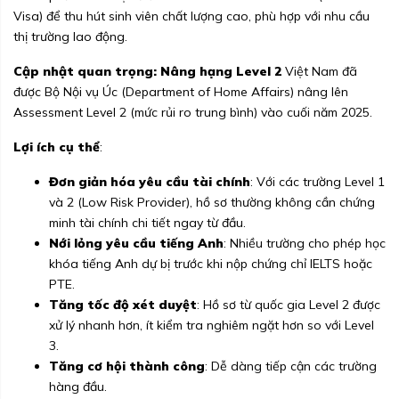
Visa) để thu hút sinh viên chất lượng cao, phù hợp với nhu cầu
thị trường lao động.
Cập nhật quan trọng: Nâng hạng Level 2
Việt Nam đã
được Bộ Nội vụ Úc (Department of Home Affairs) nâng lên
Assessment Level 2 (mức rủi ro trung bình) vào cuối năm 2025.
Lợi ích cụ thể
:
Đơn giản hóa yêu cầu tài chính
: Với các trường Level 1
và 2 (Low Risk Provider), hồ sơ thường không cần chứng
minh tài chính chi tiết ngay từ đầu.
Nới lỏng yêu cầu tiếng Anh
: Nhiều trường cho phép học
khóa tiếng Anh dự bị trước khi nộp chứng chỉ IELTS hoặc
PTE.
Tăng tốc độ xét duyệt
: Hồ sơ từ quốc gia Level 2 được
xử lý nhanh hơn, ít kiểm tra nghiêm ngặt hơn so với Level
3.
Tăng cơ hội thành công
: Dễ dàng tiếp cận các trường
hàng đầu.