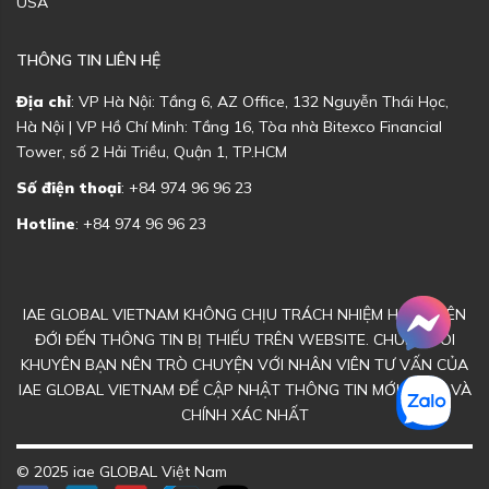
USA
THÔNG TIN LIÊN HỆ
Địa chỉ
: VP Hà Nội: Tầng 6, AZ Office, 132 Nguyễn Thái Học,
Hà Nội | VP Hồ Chí Minh: Tầng 16, Tòa nhà Bitexco Financial
Tower, số 2 Hải Triều, Quận 1, TP.HCM
Số điện thoại
: +84 974 96 96 23
Hotline
: +84 974 96 96 23
IAE GLOBAL VIETNAM KHÔNG CHỊU TRÁCH NHIỆM HOẶC LIÊN
ĐỚI ĐẾN THÔNG TIN BỊ THIẾU TRÊN WEBSITE. CHÚNG TÔI
KHUYÊN BẠN NÊN TRÒ CHUYỆN VỚI NHÂN VIÊN TƯ VẤN CỦA
IAE GLOBAL VIETNAM ĐỂ CẬP NHẬT THÔNG TIN MỚI NHẤT VÀ
CHÍNH XÁC NHẤT
© 2025 iae GLOBAL Việt Nam