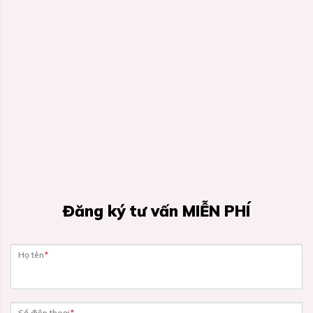
Đăng ký tư vấn MIỄN PHÍ
Họ tên
*
Số điện thoại
*