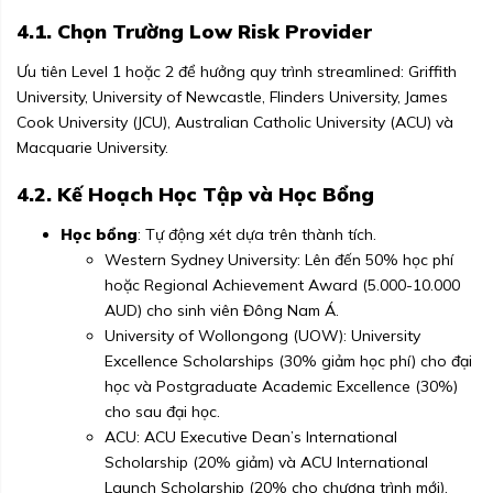
4.1. Chọn Trường Low Risk Provider
Ưu tiên Level 1 hoặc 2 để hưởng quy trình streamlined: Griffith
University, University of Newcastle, Flinders University, James
Cook University (JCU), Australian Catholic University (ACU) và
Macquarie University.
4.2. Kế Hoạch Học Tập và Học Bổng
Học bổng
: Tự động xét dựa trên thành tích.
Western Sydney University: Lên đến 50% học phí
hoặc Regional Achievement Award (5.000-10.000
AUD) cho sinh viên Đông Nam Á.
University of Wollongong (UOW): University
Excellence Scholarships (30% giảm học phí) cho đại
học và Postgraduate Academic Excellence (30%)
cho sau đại học.
ACU: ACU Executive Dean’s International
Scholarship (20% giảm) và ACU International
Launch Scholarship (20% cho chương trình mới).