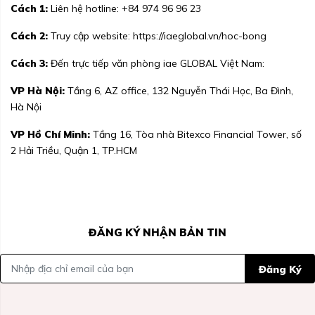
Cách 1:
Liên hệ hotline:
+84 974 96 96 23
Cách 2:
Truy cập website:
https://iaeglobal.vn/hoc-bong
Cách 3:
Đến trực tiếp văn phòng iae GLOBAL Việt Nam:
VP Hà Nội:
Tầng 6, AZ office, 132 Nguyễn Thái Học, Ba Đình,
Hà Nội
VP Hồ Chí Minh:
Tầng 16, Tòa nhà Bitexco Financial Tower, số
2 Hải Triều, Quận 1, TP.HCM
ĐĂNG KÝ NHẬN BẢN TIN
Đăng Ký