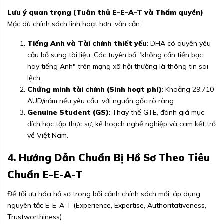
Lưu ý quan trọng (Tuân thủ E-E-A-T và Thẩm quyền)
Mặc dù chính sách linh hoạt hơn, vẫn cần:
Tiếng Anh và Tài chính thiết yếu
: DHA có quyền yêu
cầu bổ sung tài liệu. Các tuyên bố "không cần tiền bạc
hay tiếng Anh" trên mạng xã hội thường là thông tin sai
lệch.
Chứng minh tài chính (Sinh hoạt phí)
: Khoảng 29.710
AUD/năm nếu yêu cầu, với nguồn gốc rõ ràng.
Genuine Student (GS)
: Thay thế GTE, đánh giá mục
đích học tập thực sự, kế hoạch nghề nghiệp và cam kết trở
về Việt Nam.
4. Hướng Dẫn Chuẩn Bị Hồ Sơ Theo Tiêu
Chuẩn E-E-A-T
Để tối ưu hóa hồ sơ trong bối cảnh chính sách mới, áp dụng
nguyên tắc E-E-A-T (Experience, Expertise, Authoritativeness,
Trustworthiness):