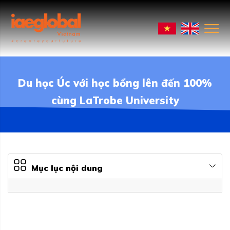
Du học Úc với học bổng lên đến 100%
cùng LaTrobe University
Mục lục nội dung