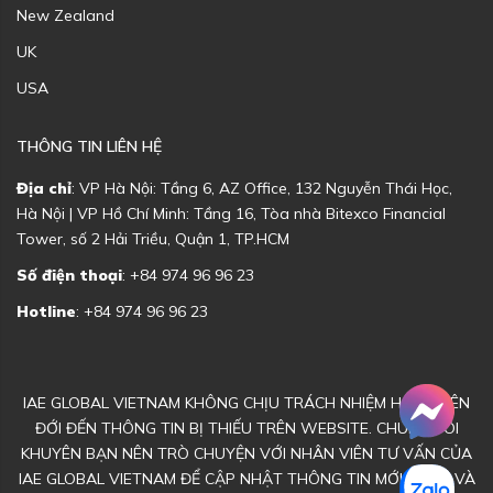
New Zealand
UK
USA
THÔNG TIN LIÊN HỆ
Địa chỉ
: VP Hà Nội: Tầng 6, AZ Office, 132 Nguyễn Thái Học,
Hà Nội | VP Hồ Chí Minh: Tầng 16, Tòa nhà Bitexco Financial
Tower, số 2 Hải Triều, Quận 1, TP.HCM
Số điện thoại
: +84 974 96 96 23
Hotline
: +84 974 96 96 23
IAE GLOBAL VIETNAM KHÔNG CHỊU TRÁCH NHIỆM HOẶC LIÊN
ĐỚI ĐẾN THÔNG TIN BỊ THIẾU TRÊN WEBSITE. CHÚNG TÔI
KHUYÊN BẠN NÊN TRÒ CHUYỆN VỚI NHÂN VIÊN TƯ VẤN CỦA
IAE GLOBAL VIETNAM ĐỂ CẬP NHẬT THÔNG TIN MỚI NHẤT VÀ