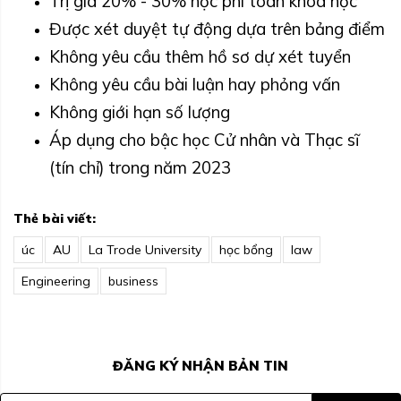
Trị giá 20% - 30% học phí toàn khóa học
Được xét duyệt tự động dựa trên bảng điểm
Không yêu cầu thêm hồ sơ dự xét tuyển
Không yêu cầu bài luận hay phỏng vấn
Không giới hạn số lượng
Áp dụng cho bậc học Cử nhân và Thạc sĩ
(tín chỉ) trong năm 2023
Thẻ bài viết:
úc
AU
La Trode University
học bổng
law
Engineering
business
ĐĂNG KÝ NHẬN BẢN TIN