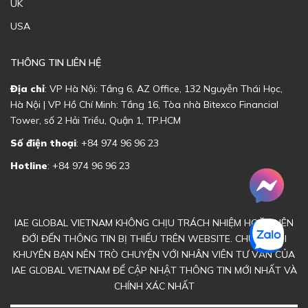
UK
USA
THÔNG TIN LIÊN HỆ
Địa chỉ
: VP Hà Nội: Tầng 6, AZ Office, 132 Nguyễn Thái Học,
Hà Nội | VP Hồ Chí Minh: Tầng 16, Tòa nhà Bitexco Financial
Tower, số 2 Hải Triều, Quận 1, TP.HCM
Số điện thoại
: +84 974 96 96 23
Hotline
: +84 974 96 96 23
IAE GLOBAL VIETNAM KHÔNG CHỊU TRÁCH NHIỆM HOẶC LIÊN
ĐỚI ĐẾN THÔNG TIN BỊ THIẾU TRÊN WEBSITE. CHÚNG TÔI
KHUYÊN BẠN NÊN TRÒ CHUYỆN VỚI NHÂN VIÊN TƯ VẤN CỦA
IAE GLOBAL VIETNAM ĐỂ CẬP NHẬT THÔNG TIN MỚI NHẤT VÀ
CHÍNH XÁC NHẤT