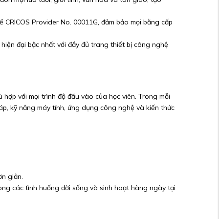
tế CRICOS Provider No. 00011G, đảm bảo mọi bằng cấp
iện đại bậc nhất với đầy đủ trang thiết bị công nghệ
 hợp với mọi trình độ đầu vào của học viên. Trong mỗi
háp, kỹ năng máy tính, ứng dụng công nghệ và kiến thức
ơn giản.
ong các tình huống đời sống và sinh hoạt hàng ngày tại