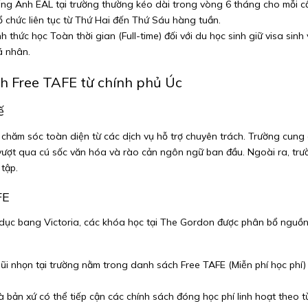
ng Anh EAL tại trường thường kéo dài trong vòng 6 tháng cho mỗi cấ
 chức liên tục từ Thứ Hai đến Thứ Sáu hàng tuần.
h thức học Toàn thời gian (Full-time) đối với du học sinh giữ visa sinh
á nhân.
ách Free TAFE từ chính phủ Úc
ế
chăm sóc toàn diện từ các dịch vụ hỗ trợ chuyên trách. Trường cung c
ượt qua cú sốc văn hóa và rào cản ngôn ngữ ban đầu. Ngoài ra, trườn
tập.
FE
dục bang Victoria, các khóa học tại The Gordon được phân bổ nguồn n
 nhọn tại trường nằm trong danh sách Free TAFE (Miễn phí học phí) 
à bản xứ có thể tiếp cận các chính sách đóng học phí linh hoạt theo