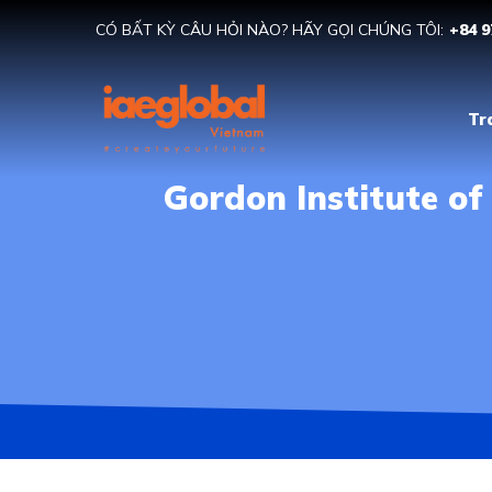
CÓ BẤT KỲ CÂU HỎI NÀO? HÃY GỌI CHÚNG TÔI:
+84 9
Tr
Gordon Institute o