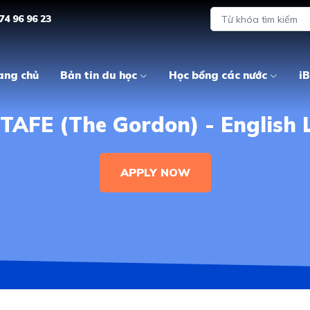
74 96 96 23
ang chủ
Bản tin du học
Học bổng các nước
iB
f TAFE (The Gordon) - Englis
APPLY NOW