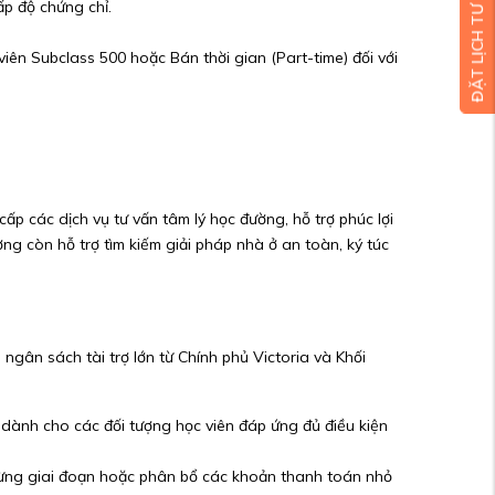
ĐẶT LỊCH TƯ VẤN MIỄN PHÍ
p độ chứng chỉ.
 viên Subclass 500 hoặc Bán thời gian (Part-time) đối với
ấp các dịch vụ tư vấn tâm lý học đường, hỗ trợ phúc lợi
g còn hỗ trợ tìm kiếm giải pháp nhà ở an toàn, ký túc
gân sách tài trợ lớn từ Chính phủ Victoria và Khối
dành cho các đối tượng học viên đáp ứng đủ điều kiện
 từng giai đoạn hoặc phân bổ các khoản thanh toán nhỏ