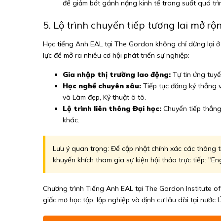
để giảm bớt gánh nặng kinh tế trong suốt quá trìn
5. Lộ trình chuyển tiếp tương lai mở r
Học tiếng Anh EAL tại The Gordon không chỉ dừng lại ở
lực để mở ra nhiều cơ hội phát triển sự nghiệp:
Gia nhập thị trường lao động:
Tự tin ứng tuyể
Học nghề chuyên sâu:
Tiếp tục đăng ký thẳng v
và Làm đẹp, Kỹ thuật ô tô.
Lộ trình liên thông Đại học:
Chuyển tiếp thẳng 
khác.
Lưu ý quan trọng: Để cập nhật chính xác các thông t
khuyến khích tham gia sự kiện hội thảo trực tiếp: "
Chương trình Tiếng Anh EAL tại The Gordon Institute o
giấc mơ học tập, lập nghiệp và định cư lâu dài tại nước 