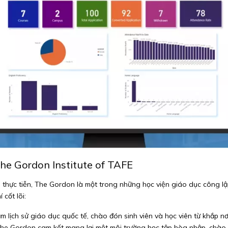
The Gordon Institute of TAFE
thực tiễn, The Gordon là một trong những học viện giáo dục công lập 
 cốt lõi:
lịch sử giáo dục quốc tế, chào đón sinh viên và học viên từ khắp nơi 
he Gordon cam kết mang lại một môi trường học tập hòa nhập, chào đón