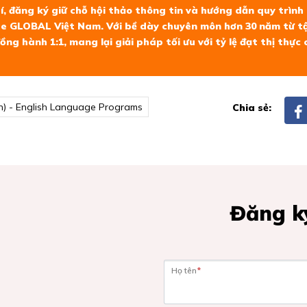
, đăng ký giữ chỗ hội thảo thông tin và hướng dẫn quy trình g
ae GLOBAL Việt Nam
. Với bề dày chuyên môn hơn 30 năm từ t
g hành 1:1, mang lại giải pháp tối ưu với tỷ lệ đạt thị thực c
n) - English Language Programs
Chia sẻ:
Đăng ký
Họ tên
*