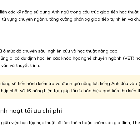
iện các kỹ năng sử dụng Anh ngữ trong cấu trúc giao tiếp học thuật 
từ vựng chuyên ngành, tăng cường phản xạ giao tiếp tự nhiên và chu
 ở mức độ chuyên sâu, nghiên cứu và học thuật nâng cao.
g ai có dự định học lên các khóa học nghề chuyên ngành (VET) hoặc 
văn và thuyết trình.
 trường sẽ tiến hành kiểm tra và đánh giá năng lực tiếng Anh đầu vào
 nhất với kỹ năng hiện tại, giúp tối ưu hóa hiệu quả tiếp thu kiến t
nh hoạt tối ưu chi phí
 giữa việc học tập học thuật, đi làm thêm hoặc chăm sóc gia đình, Th