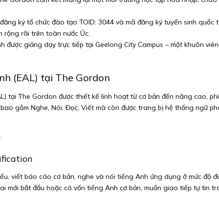
đăng ký tổ chức đào tạo TOID: 3044 và mã đăng ký tuyển sinh quốc 
n rộng rãi trên toàn nước Úc.
 được giảng dạy trực tiếp tại Geelong City Campus – một khuôn viên h
 Anh (EAL) tại The Gordon
 tại The Gordon được thiết kế linh hoạt từ cơ bản đến nâng cao, phù
õi bao gồm Nghe, Nói, Đọc, Viết mà còn được trang bị hệ thống ngữ p
:
ification
iểu, viết báo cáo cơ bản, nghe và nói tiếng Anh ứng dụng ở mức độ đ
 mới bắt đầu hoặc có vốn tiếng Anh cơ bản, muốn giao tiếp tự tin tr