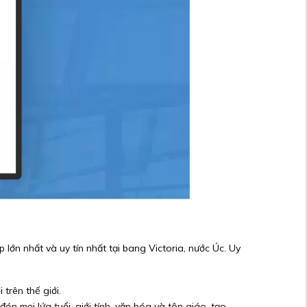
lớn nhất và uy tín nhất tại bang Victoria, nước Úc. Uy
trên thế giới.
 mọi lứa tuổi, giới tính, văn hóa và tôn giáo, tạo