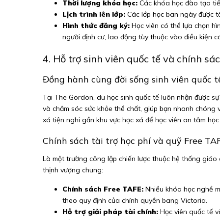
Thời lượng khóa học:
Các khóa học đào tạo tiế
Lịch trình lên lớp:
Các lớp học ban ngày được tổ
Hình thức đăng ký:
Học viên có thể lựa chọn hìn
người định cư, lao động tùy thuộc vào điều kiện c
4. Hỗ trợ sinh viên quốc tế và chính s
Đồng hành cùng đời sống sinh viên quốc t
Tại The Gordon, du học sinh quốc tế luôn nhận được sự 
và chăm sóc sức khỏe thể chất, giúp bạn nhanh chóng v
xá tiện nghi gần khu vực học xá để học viên an tâm học 
Chính sách tài trợ học phí và quỹ Free TA
Là một trường công lập chiến lược thuộc hệ thống giáo 
thịnh vượng chung:
Chính sách Free TAFE:
Nhiều khóa học nghề mũi
theo quy định của chính quyền bang Victoria.
Hỗ trợ giải pháp tài chính:
Học viên quốc tế v