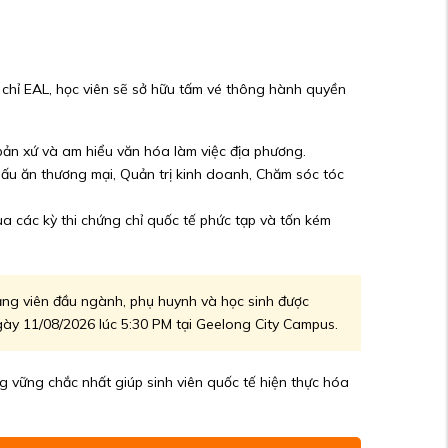
 chỉ EAL, học viên sẽ sở hữu tấm vé thông hành quyền
 bản xứ và am hiểu văn hóa làm việc địa phương.
Nấu ăn thương mại, Quản trị kinh doanh, Chăm sóc tóc
ua các kỳ thi chứng chỉ quốc tế phức tạp và tốn kém
iảng viên đầu ngành, phụ huynh và học sinh được
gày 11/08/2026 lúc 5:30 PM tại Geelong City Campus.
 vững chắc nhất giúp sinh viên quốc tế hiện thực hóa