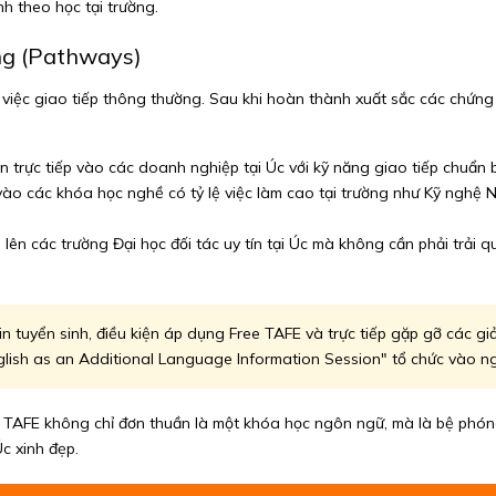
h theo học tại trường.
ộng (Pathways)
 việc giao tiếp thông thường. Sau khi hoàn thành xuất sắc các chứng
n trực tiếp vào các doanh nghiệp tại Úc với kỹ năng giao tiếp chuẩn
ào các khóa học nghề có tỷ lệ việc làm cao tại trường như Kỹ nghệ 
lên các trường Đại học đối tác uy tín tại Úc mà không cần phải trải q
in tuyển sinh, điều kiện áp dụng Free TAFE và trực tiếp gặp gỡ các g
English as an Additional Language Information Session" tổ chức vào n
f TAFE không chỉ đơn thuần là một khóa học ngôn ngữ, mà là bệ phóng
Úc xinh đẹp.