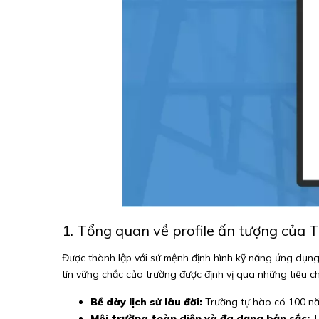
1. Tổng quan về profile ấn tượng của 
Được thành lập với sứ mệnh định hình kỹ năng ứng dụng 
tín vững chắc của trường được định vị qua những tiêu chí
Bề dày lịch sử lâu đời:
Trường tự hào có 100 năm 
Môi trường toàn diện và đa dạng bản sắc:
T