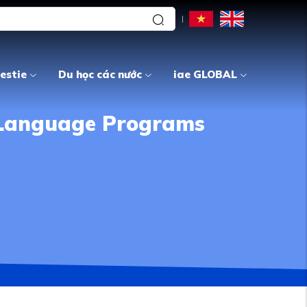
estie
Du học các nước
iae GLOBAL
h Language Programs