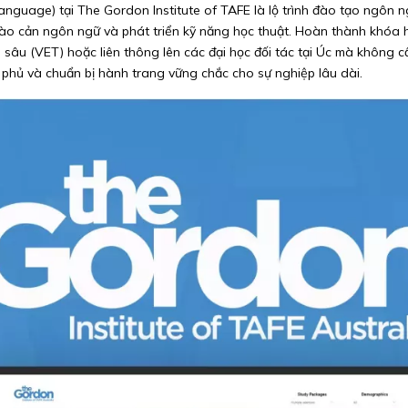
nguage) tại The Gordon Institute of TAFE là lộ trình đào tạo ngôn ngữ
 rào cản ngôn ngữ và phát triển kỹ năng học thuật. Hoàn thành khóa họ
u (VET) hoặc liên thông lên các đại học đối tác tại Úc mà không cần t
 phủ và chuẩn bị hành trang vững chắc cho sự nghiệp lâu dài.