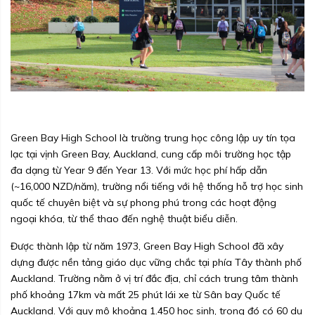
Green Bay High School là trường trung học công lập uy tín tọa
lạc tại vịnh Green Bay, Auckland, cung cấp môi trường học tập
đa dạng từ Year 9 đến Year 13. Với mức học phí hấp dẫn
(~16,000 NZD/năm), trường nổi tiếng với hệ thống hỗ trợ học sinh
quốc tế chuyên biệt và sự phong phú trong các hoạt động
ngoại khóa, từ thể thao đến nghệ thuật biểu diễn.
Được thành lập từ năm 1973, Green Bay High School đã xây
dựng được nền tảng giáo dục vững chắc tại phía Tây thành phố
Auckland. Trường nằm ở vị trí đắc địa, chỉ cách trung tâm thành
phố khoảng 17km và mất 25 phút lái xe từ Sân bay Quốc tế
Auckland. Với quy mô khoảng 1.450 học sinh, trong đó có 60 du