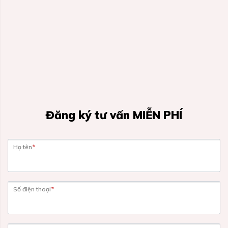
Đăng ký tư vấn MIỄN PHÍ
Họ tên
*
Số điện thoại
*