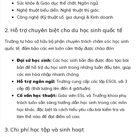
Sức khỏe & Giáo dục thể chất, Ngôn ngữ.
Nghệ thuật biểu diễn, Nghệ thuật thị giác.
Công nghệ (Kỹ thuật số, gia dụng) & Kinh doanh.
2. Hỗ trợ chuyên biệt cho du học sinh quốc tế
Trường tự hào sở hữu bộ phận chuyên trách chăm sóc học sinh
quốc tế, đảm bảo các em luôn cảm thấy được chào đón:
Đại sứ học sinh:
Các học sinh bản địa được đào tạo bài
bản để hỗ trợ du học sinh trong những tuần đầu tiên, giúp
các em hòa nhập nhanh chóng.
Hỗ trợ ngôn ngữ:
Trường cung cấp các lớp ESOL với 3
cấp độ (thời lượng lên đến 4 giờ/tuần).
Cố vấn học thuật:
Giáo viên ESL và Trưởng khoa phụ
trách luôn sẵn sàng hướng dẫn học sinh trong các môn
học khác, đặc biệt là cách hiểu yêu cầu bài kiểm tra và
làm thế nào để đạt điểm số cao.
3. Chi phí học tập và sinh hoạt