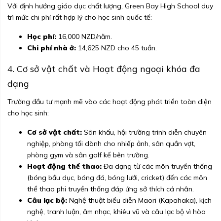
Với định hướng giáo dục chất lượng, Green Bay High School duy
trì mức chi phí rất hợp lý cho học sinh quốc tế:
Học phí:
16,000 NZD/năm.
Chi phí nhà ở:
14,625 NZD cho 45 tuần.
4. Cơ sở vật chất và Hoạt động ngoại khóa đa
dạng
Trường đầu tư mạnh mẽ vào các hoạt động phát triển toàn diện
cho học sinh:
Cơ sở vật chất:
Sân khấu, hội trường trình diễn chuyên
nghiệp, phòng tối dành cho nhiếp ảnh, sân quần vợt,
phòng gym và sân golf kế bên trường.
Hoạt động thể thao:
Đa dạng từ các môn truyền thống
(bóng bầu dục, bóng đá, bóng lưới, cricket) đến các môn
thể thao phi truyền thống đáp ứng sở thích cá nhân.
Câu lạc bộ:
Nghệ thuật biểu diễn Maori (Kapahaka), kịch
nghệ, tranh luận, âm nhạc, khiêu vũ và câu lạc bộ vì hòa