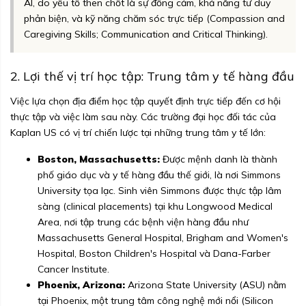
AI, do yếu tố then chốt là sự đồng cảm, khả năng tư duy
phản biện, và kỹ năng chăm sóc trực tiếp (Compassion and
Caregiving Skills; Communication and Critical Thinking).
2. Lợi thế vị trí học tập: Trung tâm y tế hàng đầu
Việc lựa chọn địa điểm học tập quyết định trực tiếp đến cơ hội
thực tập và việc làm sau này. Các trường đại học đối tác của
Kaplan US có vị trí chiến lược tại những trung tâm y tế lớn:
Boston, Massachusetts:
Được mệnh danh là thành
phố giáo dục và y tế hàng đầu thế giới, là nơi Simmons
University tọa lạc. Sinh viên Simmons được thực tập lâm
sàng (clinical placements) tại khu Longwood Medical
Area, nơi tập trung các bệnh viện hàng đầu như
Massachusetts General Hospital, Brigham and Women's
Hospital, Boston Children's Hospital và Dana-Farber
Cancer Institute.
Phoenix, Arizona:
Arizona State University (ASU) nằm
tại Phoenix, một trung tâm công nghệ mới nổi (Silicon