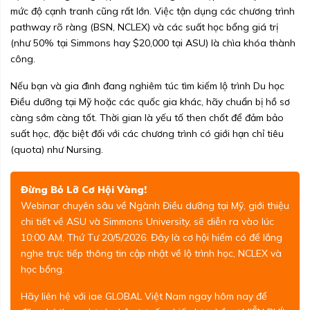
mức độ cạnh tranh cũng rất lớn. Việc tận dụng các chương trình
pathway rõ ràng (BSN, NCLEX) và các suất học bổng giá trị
(như 50% tại Simmons hay $20,000 tại ASU) là chìa khóa thành
công.
Nếu bạn và gia đình đang nghiêm túc tìm kiếm lộ trình Du học
Điều dưỡng tại Mỹ hoặc các quốc gia khác, hãy chuẩn bị hồ sơ
càng sớm càng tốt. Thời gian là yếu tố then chốt để đảm bảo
suất học, đặc biệt đối với các chương trình có giới hạn chỉ tiêu
(quota) như Nursing.
Đừng Bỏ Lỡ Cơ Hội Vàng!
Webinar chuyên sâu về Ngành Điều dưỡng tại Mỹ, giới thiệu
chi tiết về ASU và Simmons University, sẽ diễn ra vào lúc
10:00 AM, Thứ Tư 20/5/2026. Đây là cơ hội hiếm có để lắng
nghe trực tiếp thông tin cập nhật về lộ trình học, NCLEX và
học bổng.
Hãy liên hệ với
iae GLOBAL Việt Nam
ngay hôm nay để