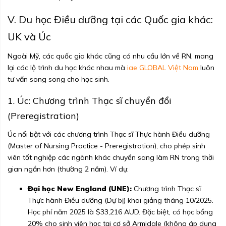
V. Du học Điều dưỡng tại các Quốc gia khác:
UK và Úc
Ngoài Mỹ, các quốc gia khác cũng có nhu cầu lớn về RN, mang
lại các lộ trình du học khác nhau mà
iae GLOBAL Việt Nam
luôn
tư vấn song song cho học sinh.
1. Úc: Chương trình Thạc sĩ chuyển đổi
(Preregistration)
Úc nổi bật với các chương trình Thạc sĩ Thực hành Điều dưỡng
(Master of Nursing Practice - Preregistration), cho phép sinh
viên tốt nghiệp các ngành khác chuyển sang làm RN trong thời
gian ngắn hơn (thường 2 năm). Ví dụ:
Đại học New England (UNE):
Chương trình Thạc sĩ
Thực hành Điều dưỡng (Dự bị) khai giảng tháng 10/2025.
Học phí năm 2025 là $33,216 AUD. Đặc biệt, có học bổng
20% cho sinh viên học tại cơ sở Armidale (không áp dụng