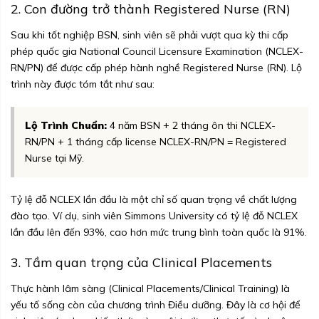
2. Con đường trở thành Registered Nurse (RN)
Sau khi tốt nghiệp BSN, sinh viên sẽ phải vượt qua kỳ thi cấp
phép quốc gia National Council Licensure Examination (NCLEX-
RN/PN) để được cấp phép hành nghề Registered Nurse (RN). Lộ
trình này được tóm tắt như sau:
Lộ Trình Chuẩn:
4 năm BSN + 2 tháng ôn thi NCLEX-
RN/PN + 1 tháng cấp license NCLEX-RN/PN = Registered
Nurse tại Mỹ.
Tỷ lệ đỗ NCLEX lần đầu là một chỉ số quan trọng về chất lượng
đào tạo. Ví dụ, sinh viên Simmons University có tỷ lệ đỗ NCLEX
lần đầu lên đến 93%, cao hơn mức trung bình toàn quốc là 91%.
3. Tầm quan trọng của Clinical Placements
Thực hành lâm sàng (Clinical Placements/Clinical Training) là
yếu tố sống còn của chương trình Điều dưỡng. Đây là cơ hội để