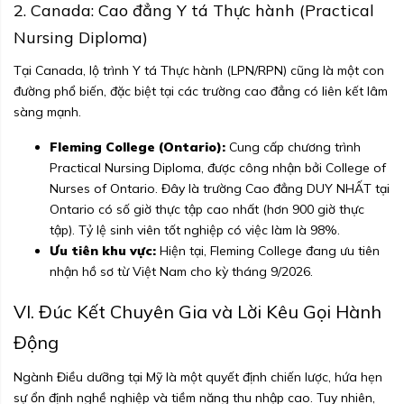
2. Canada: Cao đẳng Y tá Thực hành (Practical
Nursing Diploma)
Tại Canada, lộ trình Y tá Thực hành (LPN/RPN) cũng là một con
đường phổ biến, đặc biệt tại các trường cao đẳng có liên kết lâm
sàng mạnh.
Fleming College (Ontario):
Cung cấp chương trình
Practical Nursing Diploma, được công nhận bởi College of
Nurses of Ontario. Đây là trường Cao đẳng DUY NHẤT tại
Ontario có số giờ thực tập cao nhất (hơn 900 giờ thực
tập). Tỷ lệ sinh viên tốt nghiệp có việc làm là 98%.
Ưu tiên khu vực:
Hiện tại, Fleming College đang ưu tiên
nhận hồ sơ từ Việt Nam cho kỳ tháng 9/2026.
VI. Đúc Kết Chuyên Gia và Lời Kêu Gọi Hành
Động
Ngành Điều dưỡng tại Mỹ là một quyết định chiến lược, hứa hẹn
sự ổn định nghề nghiệp và tiềm năng thu nhập cao. Tuy nhiên,