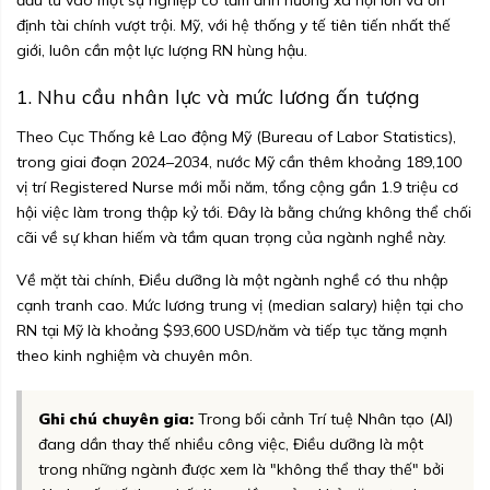
đầu tư vào một sự nghiệp có tầm ảnh hưởng xã hội lớn và ổn
định tài chính vượt trội. Mỹ, với hệ thống y tế tiên tiến nhất thế
giới, luôn cần một lực lượng RN hùng hậu.
1. Nhu cầu nhân lực và mức lương ấn tượng
Theo Cục Thống kê Lao động Mỹ (Bureau of Labor Statistics),
trong giai đoạn 2024–2034, nước Mỹ cần thêm khoảng 189,100
vị trí Registered Nurse mới mỗi năm, tổng cộng gần 1.9 triệu cơ
hội việc làm trong thập kỷ tới. Đây là bằng chứng không thể chối
cãi về sự khan hiếm và tầm quan trọng của ngành nghề này.
Về mặt tài chính, Điều dưỡng là một ngành nghề có thu nhập
cạnh tranh cao. Mức lương trung vị (median salary) hiện tại cho
RN tại Mỹ là khoảng $93,600 USD/năm và tiếp tục tăng mạnh
theo kinh nghiệm và chuyên môn.
Ghi chú chuyên gia:
Trong bối cảnh Trí tuệ Nhân tạo (AI)
đang dần thay thế nhiều công việc, Điều dưỡng là một
trong những ngành được xem là "không thể thay thế" bởi