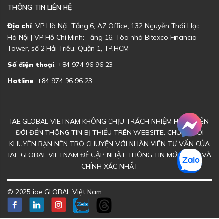
THÔNG TIN LIÊN HỆ
Địa chỉ
: VP Hà Nội: Tầng 6, AZ Office, 132 Nguyễn Thái Học,
Hà Nội | VP Hồ Chí Minh: Tầng 16, Tòa nhà Bitexco Financial
Tower, số 2 Hải Triều, Quận 1, TP.HCM
Số điện thoại
: +84 974 96 96 23
Hotline
: +84 974 96 96 23
IAE GLOBAL VIETNAM KHÔNG CHỊU TRÁCH NHIỆM HOẶC LIÊN
ĐỚI ĐẾN THÔNG TIN BỊ THIẾU TRÊN WEBSITE. CHÚNG TÔI
KHUYÊN BẠN NÊN TRÒ CHUYỆN VỚI NHÂN VIÊN TƯ VẤN CỦA
IAE GLOBAL VIETNAM ĐỂ CẬP NHẬT THÔNG TIN MỚI NHẤT VÀ
CHÍNH XÁC NHẤT
© 2025 iae GLOBAL Việt Nam