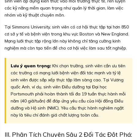
sinh viên áp dụng kiến thức vào môi trường thực tế, rèn luyện
các kỹ năng mềm quan trọng như quản lý thời gian, làm việc
nhóm và kỹ thuật chuyên môn.
Tại Simmons University, sinh viên có cơ hội thực tập tại hơn 850
cơ sở y tế và bệnh viện trong khu vực Boston và New England.
Mạng lưới thực tập rộng lớn này không chỉ tăng cường kinh
nghiệm mà còn tạo tiền đề cho cơ hội việc làm sau tốt nghiệp.
Lưu ý quan trọng:
Khi chọn trường, sinh viên cần ưu tiên
các trường có mạng lưới bệnh viện đối tác mạnh và tỷ lệ
sinh viên được sắp xếp thực tập lâm sàng cao. Tại Vương
quốc Anh, ví dụ, sinh viên Điều dưỡng tại Đại học
Portsmouth phải hoàn thành tối đa 19 tuần thực hành mỗi
năm (40 giờ/tuần) để đáp ứng yêu cầu của Hội đồng Điều
dưỡng và Hộ sinh (NMC). Yêu cầu thực hành nghiêm ngặt
này là tiêu chí đánh giá chất lượng toàn cầu.
III. Phân Tích Chuyên Sâu 2 Đối Tác Đột Phá: