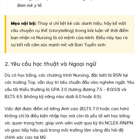
đam mê y tế.
Mẹo nội bộ:
Thay vì chỉ liệt kê các danh hiệu, hãy kể một
câu chuyện cụ thể (storytelling) trong bài luận về thời điểm
bạn nhận ra Nursing là sứ mệnh của mình. Điều này tạo ra
sự kết nối cảm xúc mạnh mẽ với Ban Tuyển sinh.
2. Yêu cầu học thuật và Ngoại ngữ
Dù có học bổng, các chương trình Nursing, đặc biệt là BSN tại
các trường Top, vẫn duy trì tiêu chuẩn đầu vào nghiêm ngặt. Yêu
cầu tối thiểu thường là GPA 3.0 (tương đương 7.5 - 8.0/10) và
IELTS 6.5 (không kỹ năng nào dưới 6.0 hoặc 6.5).
Việc đạt được điểm số tiếng Anh cao (IELTS 7.0 hoặc cao hơn)
không chỉ là điều kiện nhập học mà còn là yếu tố xét học bổng
và, quan trọng hơn, giúp sinh viên vượt qua kỳ thi NCLEX-RN/PN
và giao tiếp hiệu quả trong môi trường lâm sàng đòi hỏi độ
chính xác cao tại Mỹ.