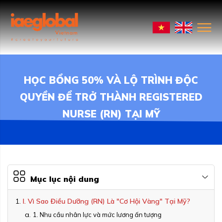
HỌC BỔNG 50% VÀ LỘ TRÌNH ĐỘC
QUYỀN ĐỂ TRỞ THÀNH REGISTERED
NURSE (RN) TẠI MỸ
Mục lục nội dung
I. Vì Sao Điều Dưỡng (RN) Là "Cơ Hội Vàng" Tại Mỹ?
1. Nhu cầu nhân lực và mức lương ấn tượng