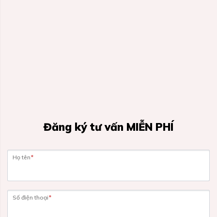
Đăng ký tư vấn MIỄN PHÍ
Họ tên
*
Số điện thoại
*