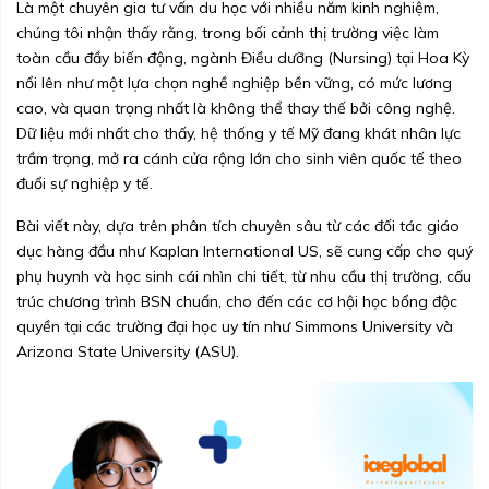
Là một chuyên gia tư vấn du học với nhiều năm kinh nghiệm,
chúng tôi nhận thấy rằng, trong bối cảnh thị trường việc làm
toàn cầu đầy biến động, ngành Điều dưỡng (Nursing) tại Hoa Kỳ
nổi lên như một lựa chọn nghề nghiệp bền vững, có mức lương
cao, và quan trọng nhất là không thể thay thế bởi công nghệ.
Dữ liệu mới nhất cho thấy, hệ thống y tế Mỹ đang khát nhân lực
trầm trọng, mở ra cánh cửa rộng lớn cho sinh viên quốc tế theo
đuổi sự nghiệp y tế.
Bài viết này, dựa trên phân tích chuyên sâu từ các đối tác giáo
dục hàng đầu như Kaplan International US, sẽ cung cấp cho quý
phụ huynh và học sinh cái nhìn chi tiết, từ nhu cầu thị trường, cấu
trúc chương trình BSN chuẩn, cho đến các cơ hội học bổng độc
quyền tại các trường đại học uy tín như Simmons University và
Arizona State University (ASU).