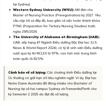
tại Sydney).
Western Sydney University (WSU):
Mở đơn cho
Master of Nursing Practice (Preregistration) kỳ 2027. Yêu
cầu nộp hồ sơ đầy đủ, bao gồm cả việc hoàn thành khóa
PTNS (Preparation for Tertiary Nursing Studies) trước
ngày 29/5/2026.
The University of Alabama at Birmingham (UAB):
UAB, xếp hạng #7 Ngành Điều dưỡng Bậc Đại học (U.S.
News & World Report 2024), có tỷ lệ sinh viên Điều dưỡng
vượt qua kỳ thi NCLEX là 97%, cao hơn mức trung bình
toàn quốc là 82.5%.
Cảnh báo về số lượng:
Các chương trình Điều dưỡng tại
Úc thường có giới hạn chỉ tiêu nghiêm ngặt. Ví dụ, Đại học
Notre Dame Australia đã đóng intake cho Bachelor of
Nursing tại cả hai campus Sydney và Fremantle/Perth cho
kỳ Semester 2 2025 do đạt đủ số lượng.