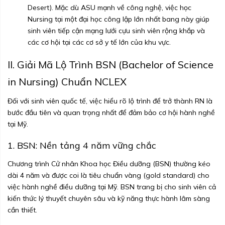
Desert). Mặc dù ASU mạnh về công nghệ, việc học
Nursing tại một đại học công lập lớn nhất bang này giúp
sinh viên tiếp cận mạng lưới cựu sinh viên rộng khắp và
các cơ hội tại các cơ sở y tế lớn của khu vực.
II. Giải Mã Lộ Trình BSN (Bachelor of Science
in Nursing) Chuẩn NCLEX
Đối với sinh viên quốc tế, việc hiểu rõ lộ trình để trở thành RN là
bước đầu tiên và quan trọng nhất để đảm bảo cơ hội hành nghề
tại Mỹ.
1. BSN: Nền tảng 4 năm vững chắc
Chương trình Cử nhân Khoa học Điều dưỡng (BSN) thường kéo
dài 4 năm và được coi là tiêu chuẩn vàng (gold standard) cho
việc hành nghề điều dưỡng tại Mỹ. BSN trang bị cho sinh viên cả
kiến thức lý thuyết chuyên sâu và kỹ năng thực hành lâm sàng
cần thiết.