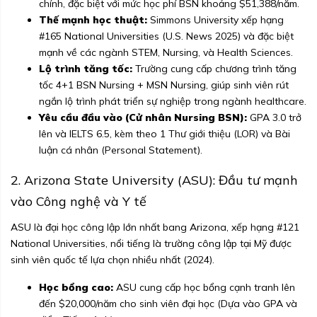
chính, đặc biệt với mức học phí BSN khoảng $51,388/năm.
Thế mạnh học thuật:
Simmons University xếp hạng
#165 National Universities (U.S. News 2025) và đặc biệt
mạnh về các ngành STEM, Nursing, và Health Sciences.
Lộ trình tăng tốc:
Trường cung cấp chương trình tăng
tốc 4+1 BSN Nursing + MSN Nursing, giúp sinh viên rút
ngắn lộ trình phát triển sự nghiệp trong ngành healthcare.
Yêu cầu đầu vào (Cử nhân Nursing BSN):
GPA 3.0 trở
lên và IELTS 6.5, kèm theo 1 Thư giới thiệu (LOR) và Bài
luận cá nhân (Personal Statement).
2. Arizona State University (ASU): Đầu tư mạnh
vào Công nghệ và Y tế
ASU là đại học công lập lớn nhất bang Arizona, xếp hạng #121
National Universities, nổi tiếng là trường công lập tại Mỹ được
sinh viên quốc tế lựa chọn nhiều nhất (2024).
Học bổng cao:
ASU cung cấp học bổng cạnh tranh lên
đến $20,000/năm cho sinh viên đại học (Dựa vào GPA và