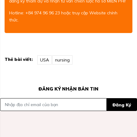
đăng ký tham dự và nhận tư vấn chiến lược hồ sơ MIỄN PHÍ!
Hotline: +84 974 96 96 23 hoặc truy cập
Website chính
thức
.
Thẻ bài viết:
USA
nursing
ĐĂNG KÝ NHẬN BẢN TIN
Đăng Ký