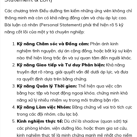
Các chương trình Điều dưỡng tìm kiếm những ứng viên không chỉ
thông minh mà còn có khả năng đồng cảm và chịu áp lực cao.
Bài luận cá nhân (Personal Statement) phải thể hiện rõ 5 kỹ
năng cốt lõi của một y tá chuyên nghiệp:
Kỹ năng Chăm sóc và Đồng cảm:
Phản ánh kinh
nghiệm tình nguyện, dự án cộng đồng, hoặc bất kỳ sự kiện
nào thể hiện lòng trắc ẩn và sự quan tâm đến người khác.
Kỹ năng Giao tiếp và Tư duy Phản biện:
Khả năng
truyền đạt rõ ràng, giải quyết vấn đề dưới áp lực, và đưa
ra quyết định dựa trên bằng chứng.
Kỹ năng Quản lý Thời gian:
Thể hiện qua việc cân
bằng học tập và hoạt động ngoại khóa, chứng minh khả
năng xử lý nhiều nhiệm vụ trong môi trường bận rộn.
Kỹ năng Làm việc Nhóm:
Bằng chứng về vai trò tích cực
trong các đội nhóm, câu lạc bộ.
Kinh nghiệm thực tế:
Dù chỉ là shadow (quan sát) tại
các phòng khám, viện dưỡng lão, hoặc tham gia sơ cứu,
kinh nghiệm thực tế là minh chứng mạnh mẽ nhất cho niềm