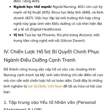
điểm Tiếng Anh).
Ngành học thế mạnh:
Ngoài Nursing, ASU còn cực kỳ
mạnh về Kỹ thuật (#35), Khoa học Máy tính (#46), và Kinh
doanh (#27). Việc học tập tại môi trường tích hợp công
nghệ này giúp sinh viên Điều dưỡng có cái nhìn hiện đại
về y tế số (Digital Healthcare).
Vị trí:
Tọa lạc tại Phoenix, thủ phủ bang Arizona, một
trung tâm công nghệ mới nổi (Silicon Desert).
IV. Chiến Lược Hồ Sơ: Bí Quyết Chinh Phục
Ngành Điều Dưỡng Cạnh Tranh
Để thành công trong việc nộp hồ sơ vào các chương trình
Nursing cạnh tranh tại Mỹ, sinh viên không chỉ cần điểm số cao
mà còn cần một chiến lược hồ sơ toàn diện. Dưới đây là những
kinh nghiệm từ
iae GLOBAL Việt Nam
để tối ưu hóa cơ hội của
bạn:
1. Tập trung vào Yếu tố Nhân văn (Personal
Statement & LOR)