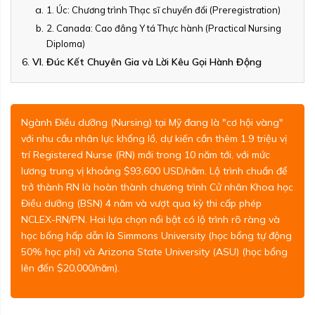
1. Úc: Chương trình Thạc sĩ chuyển đổi (Preregistration)
2. Canada: Cao đẳng Y tá Thực hành (Practical Nursing
Diploma)
VI. Đúc Kết Chuyên Gia và Lời Kêu Gọi Hành Động
Ngành Điều dưỡng (Nursing) tại Mỹ đang là "cơ hội vàng"
với nhu cầu nhân lực khổng lồ, dự kiến cần thêm 1.9 triệu vị
trí Registered Nurse (RN) mới trong 10 năm tới, với mức
lương trung vị khoảng $93,600 USD/năm. Lộ trình chuẩn để
trở thành RN là hoàn thành chương trình Cử nhân Khoa học
Điều dưỡng (BSN) 4 năm và vượt qua kỳ thi cấp phép
NCLEX-RN/PN. Hai lựa chọn nổi bật có lộ trình rõ ràng và
học bổng hấp dẫn là Simmons University (học bổng tự động
50% học phí) và Arizona State University (ASU) (học bổng
lên đến $20,000/năm).