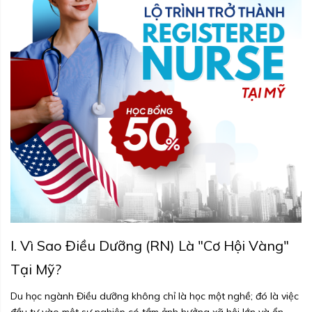
I. Vì Sao Điều Dưỡng (RN) Là "Cơ Hội Vàng"
Tại Mỹ?
Du học ngành Điều dưỡng không chỉ là học một nghề; đó là việc