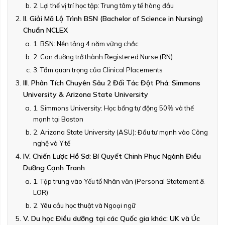
2. Lợi thế vị trí học tập: Trung tâm y tế hàng đầu
II. Giải Mã Lộ Trình BSN (Bachelor of Science in Nursing)
Chuẩn NCLEX
1. BSN: Nền tảng 4 năm vững chắc
2. Con đường trở thành Registered Nurse (RN)
3. Tầm quan trọng của Clinical Placements
III. Phân Tích Chuyên Sâu 2 Đối Tác Đột Phá: Simmons
University & Arizona State University
1. Simmons University: Học bổng tự động 50% và thế
mạnh tại Boston
2. Arizona State University (ASU): Đầu tư mạnh vào Công
nghệ và Y tế
IV. Chiến Lược Hồ Sơ: Bí Quyết Chinh Phục Ngành Điều
Dưỡng Cạnh Tranh
1. Tập trung vào Yếu tố Nhân văn (Personal Statement &
LOR)
2. Yêu cầu học thuật và Ngoại ngữ
V. Du học Điều dưỡng tại các Quốc gia khác: UK và Úc