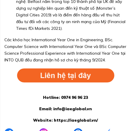
nghệ. Belfast nằm trong top 10 thành phố tại UK để xây
dựng sự nghiệp liên quan đến kỹ thuật số (Monster’s
Digital Cities 2019) và là điểm đến hàng đầu về thu hút
đầu tư đối với các công ty an ninh mạng của Mỹ (Financial
Times fDi Markets 2021).
Các khóa học
International Year One in Engineering
,
BSc.
Computer Science with International Year One
và
BSc Computer
Science Professional Experience with International Year One
tại
INTO QUB đều đang nhận hồ sơ cho kỳ tháng 9/2024.
Hotline: 0974 96 96 23
Email:
info@iaeglobal.vn
Website:
https://iaeglobal.vn/