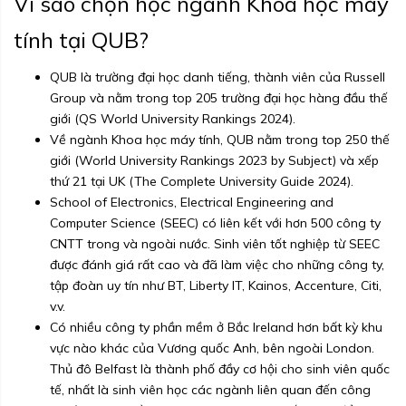
Vì sao chọn học ngành Khoa học máy
tính tại QUB?
QUB là trường đại học danh tiếng, thành viên của Russell
Group và nằm trong top 205 trường đại học hàng đầu thế
giới (QS World University Rankings 2024).
Về ngành Khoa học máy tính, QUB nằm trong top 250 thế
giới (World University Rankings 2023 by Subject) và xếp
thứ 21 tại UK (The Complete University Guide 2024).
School of Electronics, Electrical Engineering and
Computer Science (SEEC) có liên kết với hơn 500 công ty
CNTT trong và ngoài nước. Sinh viên tốt nghiệp từ SEEC
được đánh giá rất cao và đã làm việc cho những công ty,
tập đoàn uy tín như BT, Liberty IT, Kainos, Accenture, Citi,
v.v.
Có nhiều công ty phần mềm ở Bắc Ireland hơn bất kỳ khu
vực nào khác của Vương quốc Anh, bên ngoài London.
Thủ đô Belfast là thành phố đầy cơ hội cho sinh viên quốc
tế, nhất là sinh viên học các ngành liên quan đến công