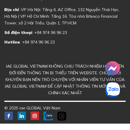
Địa chỉ
: VP Hà Nội: Tầng 6, AZ Office, 132 Nguyễn Thái Học,
Hà Nội | VP Hồ Chí Minh: Tầng 16, Tòa nhà Bitexco Financial
Tower, số 2 Hải Triều, Quận 1, TP.HCM
Số điện thoại
: +84 974 96 96 23
Hotline
: +84 974 96 96 23
IAE GLOBAL VIETNAM KHÔNG CHỊU TRÁCH NHIỆM HOẶC LIÊN
ĐỚI ĐẾN THÔNG TIN BỊ THIẾU TRÊN WEBSITE. CHÚNG TÔI
KHUYÊN BẠN NÊN TRÒ CHUYỆN VỚI NHÂN VIÊN TƯ VẤN CỦA
IAE GLOBAL VIETNAM ĐỂ CẬP NHẬT THÔNG TIN MỚI NHẤT VÀ
CHÍNH XÁC NHẤT
© 2025 iae GLOBAL Việt Nam