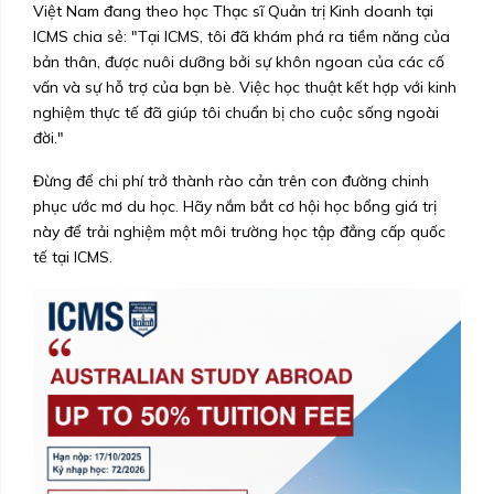
Việt Nam đang theo học Thạc sĩ Quản trị Kinh doanh tại
ICMS chia sẻ: "Tại ICMS, tôi đã khám phá ra tiềm năng của
bản thân, được nuôi dưỡng bởi sự khôn ngoan của các cố
vấn và sự hỗ trợ của bạn bè. Việc học thuật kết hợp với kinh
nghiệm thực tế đã giúp tôi chuẩn bị cho cuộc sống ngoài
đời."
Đừng để chi phí trở thành rào cản trên con đường chinh
phục ước mơ du học. Hãy nắm bắt cơ hội học bổng giá trị
này để trải nghiệm một môi trường học tập đẳng cấp quốc
tế tại ICMS.