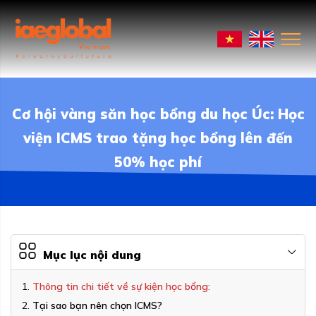
Cơ hội vàng săn học bổng du học Úc: Học
viện ICMS trao tặng học bổng lên đến
50% học phí
Mục lục nội dung
Thông tin chi tiết về sự kiện học bổng:
Tại sao bạn nên chọn ICMS?