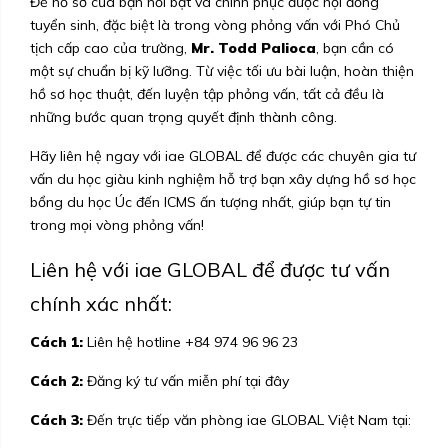
Để hồ sơ của bạn nổi bật và chinh phục được hội đồng
tuyển sinh, đặc biệt là trong vòng phỏng vấn với Phó Chủ
tịch cấp cao của trường,
Mr. Todd Palioca
, bạn cần có
một sự chuẩn bị kỹ lưỡng. Từ việc tối ưu bài luận, hoàn thiện
hồ sơ học thuật, đến luyện tập phỏng vấn, tất cả đều là
những bước quan trọng quyết định thành công.
Hãy liên hệ ngay với iae GLOBAL để được các chuyên gia tư
vấn du học giàu kinh nghiệm hỗ trợ bạn xây dựng hồ sơ học
bổng du học Úc đến ICMS ấn tượng nhất, giúp bạn tự tin
trong mọi vòng phỏng vấn!
Liên hệ với iae GLOBAL để được tư vấn
chính xác nhất:
Cách 1:
Liên hệ hotline
+84 974 96 96 23
Cách 2:
Đăng ký tư vấn miễn phí
tại đây
Cách 3:
Đến trực tiếp văn phòng iae GLOBAL Việt Nam tại: