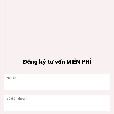
Đăng ký tư vấn MIỄN PHÍ
Họ tên
*
Số điện thoại
*