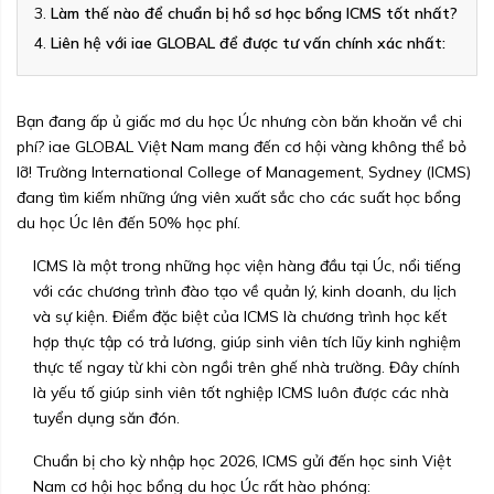
Làm thế nào để chuẩn bị hồ sơ học bổng ICMS tốt nhất?
Liên hệ với iae GLOBAL để được tư vấn chính xác nhất:
Bạn đang ấp ủ giấc mơ du học Úc nhưng còn băn khoăn về chi
phí? iae GLOBAL Việt Nam mang đến cơ hội vàng không thể bỏ
lỡ! Trường
International College of Management, Sydney (ICMS)
đang tìm kiếm những ứng viên xuất sắc cho các suất học bổng
du học Úc lên đến 50% học phí.
ICMS
là một trong những học viện hàng đầu tại Úc, nổi tiếng
với các chương trình đào tạo về quản lý, kinh doanh, du lịch
và sự kiện. Điểm đặc biệt của ICMS là chương trình học kết
hợp thực tập có trả lương, giúp sinh viên tích lũy kinh nghiệm
thực tế ngay từ khi còn ngồi trên ghế nhà trường. Đây chính
là yếu tố giúp sinh viên tốt nghiệp ICMS luôn được các nhà
tuyển dụng săn đón.
Chuẩn bị cho kỳ nhập học 2026, ICMS gửi đến học sinh Việt
Nam cơ hội học bổng du học Úc rất hào phóng: