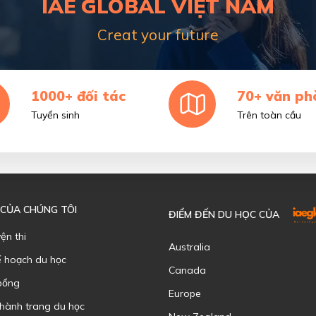
IAE GLOBAL VIỆT NAM
Creat your future
1000+ đối tác
70+ văn ph
Tuyển sinh
Trên toàn cầu
 CỦA CHÚNG TÔI
ĐIỂM ĐẾN DU HỌC CỦA
yện thi
Australia
ế hoạch du học
Canada
bổng
Europe
 hành trang du học