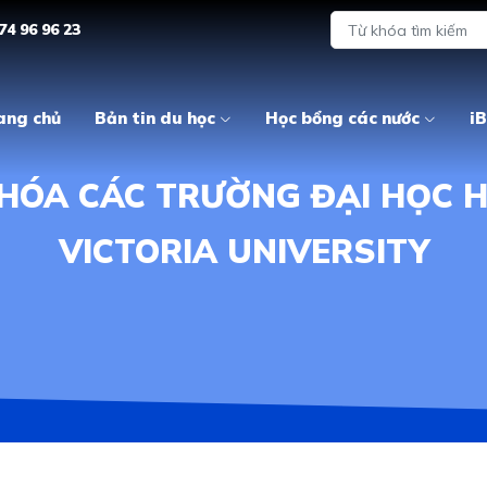
74 96 96 23
ang chủ
Bản tin du học
Học bổng các nước
iB
HÓA CÁC TRƯỜNG ĐẠI HỌC H
VICTORIA UNIVERSITY