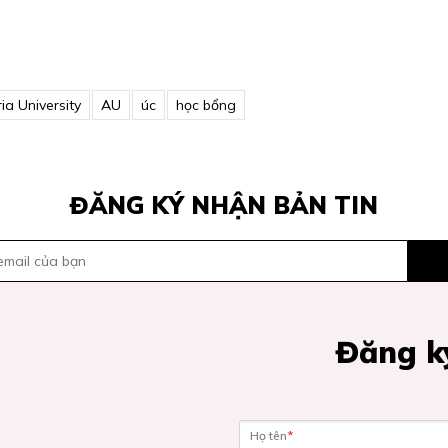
ria University
AU
úc
học bổng
ĐĂNG KÝ NHẬN BẢN TIN
Đăng ký
Họ tên
*