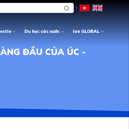
estie
Du học các nước
iae GLOBAL
ÀNG ĐẦU CỦA ÚC -