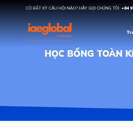
CÓ BẤT KỲ CÂU HỎI NÀO? HÃY GỌI CHÚNG TÔI:
+84 9
Tr
HỌC BỔNG TOÀN K