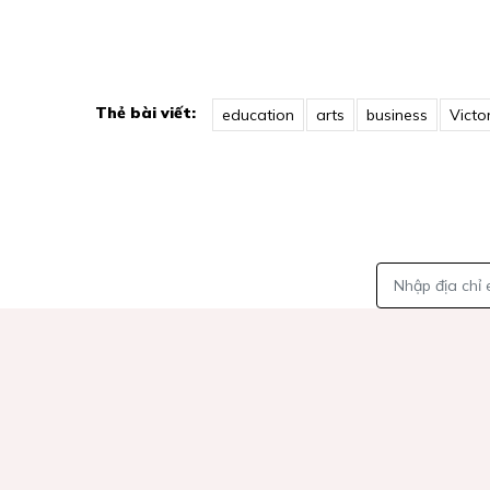
Thẻ bài viết:
education
arts
business
Victo