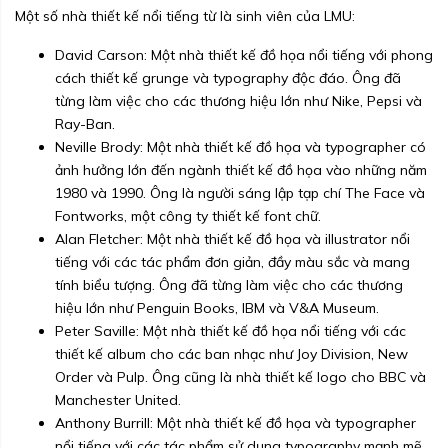
Một số nhà thiết kế nổi tiếng từ là sinh viên của LMU:
David Carson: Một nhà thiết kế đồ họa nổi tiếng với phong
cách thiết kế grunge và typography độc đáo. Ông đã
từng làm việc cho các thương hiệu lớn như Nike, Pepsi và
Ray-Ban.
Neville Brody: Một nhà thiết kế đồ họa và typographer có
ảnh hưởng lớn đến ngành thiết kế đồ họa vào những năm
1980 và 1990. Ông là người sáng lập tạp chí The Face và
Fontworks, một công ty thiết kế font chữ.
Alan Fletcher: Một nhà thiết kế đồ họa và illustrator nổi
tiếng với các tác phẩm đơn giản, đầy màu sắc và mang
tính biểu tượng. Ông đã từng làm việc cho các thương
hiệu lớn như Penguin Books, IBM và V&A Museum.
Peter Saville: Một nhà thiết kế đồ họa nổi tiếng với các
thiết kế album cho các ban nhạc như Joy Division, New
Order và Pulp. Ông cũng là nhà thiết kế logo cho BBC và
Manchester United.
Anthony Burrill: Một nhà thiết kế đồ họa và typographer
nổi tiếng với các tác phẩm sử dụng typography mạnh mẽ