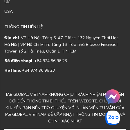
UK
USA
THÔNG TIN LIÊN HỆ
Địa chỉ
: VP Hà Nội: Tầng 6, AZ Office, 132 Nguyễn Thái Học,
Hà Nội | VP Hồ Chí Minh: Tầng 16, Tòa nhà Bitexco Financial
Tower, số 2 Hải Triều, Quận 1, TP.HCM
Số điện thoại
: +84 974 96 96 23
Hotline
: +84 974 96 96 23
IAE GLOBAL VIETNAM KHÔNG CHỊU TRÁCH NHIỆM HOẶC LIÊN
ĐỚI ĐẾN THÔNG TIN BỊ THIẾU TRÊN WEBSITE. CHÚNG TÔI
KHUYÊN BẠN NÊN TRÒ CHUYỆN VỚI NHÂN VIÊN TƯ VẤN CỦA
IAE GLOBAL VIETNAM ĐỂ CẬP NHẬT THÔNG TIN MỚI NHẤT VÀ
CHÍNH XÁC NHẤT