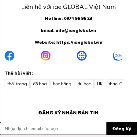
Liên hệ với iae GLOBAL Việt Nam
Hotline: 0974 96 96 23
Email:
info@iaeglobal.vn
Website:
https://iaeglobal.vn/
Thẻ bài viết:
thời trang
đồ họa
học bổng
du học
UK
thạc sĩ
ĐĂNG KÝ NHẬN BẢN TIN
Đăng Ký