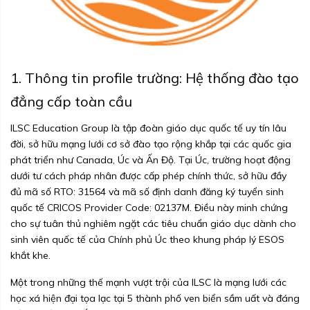
1. Thông tin profile trường: Hệ thống đào tạo
đẳng cấp toàn cầu
ILSC Education Group là tập đoàn giáo dục quốc tế uy tín lâu
đời, sở hữu mạng lưới cơ sở đào tạo rộng khắp tại các quốc gia
phát triển như Canada, Úc và Ấn Độ. Tại Úc, trường hoạt động
dưới tư cách pháp nhân được cấp phép chính thức, sở hữu đầy
đủ mã số RTO: 31564 và mã số định danh đăng ký tuyển sinh
quốc tế CRICOS Provider Code: 02137M. Điều này minh chứng
cho sự tuân thủ nghiêm ngặt các tiêu chuẩn giáo dục dành cho
sinh viên quốc tế của Chính phủ Úc theo khung pháp lý ESOS
khắt khe.
Một trong những thế mạnh vượt trội của ILSC là mạng lưới các
học xá hiện đại tọa lạc tại 5 thành phố ven biển sầm uất và đáng