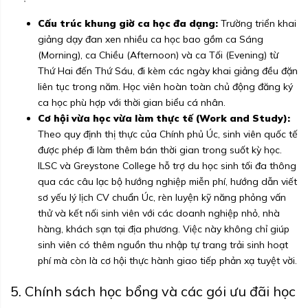
Cấu trúc khung giờ ca học đa dạng:
Trường triển khai
giảng dạy đan xen nhiều ca học bao gồm ca Sáng
(Morning), ca Chiều (Afternoon) và ca Tối (Evening) từ
Thứ Hai đến Thứ Sáu, đi kèm các ngày khai giảng đều đặn
liên tục trong năm. Học viên hoàn toàn chủ động đăng ký
ca học phù hợp với thời gian biểu cá nhân.
Cơ hội vừa học vừa làm thực tế (Work and Study):
Theo quy định thị thực của Chính phủ Úc, sinh viên quốc tế
được phép đi làm thêm bán thời gian trong suốt kỳ học.
ILSC và Greystone College hỗ trợ du học sinh tối đa thông
qua các câu lạc bộ hướng nghiệp miễn phí, hướng dẫn viết
sơ yếu lý lịch CV chuẩn Úc, rèn luyện kỹ năng phỏng vấn
thử và kết nối sinh viên với các doanh nghiệp nhỏ, nhà
hàng, khách sạn tại địa phương. Việc này không chỉ giúp
sinh viên có thêm nguồn thu nhập tự trang trải sinh hoạt
phí mà còn là cơ hội thực hành giao tiếp phản xạ tuyệt vời.
5. Chính sách học bổng và các gói ưu đãi học