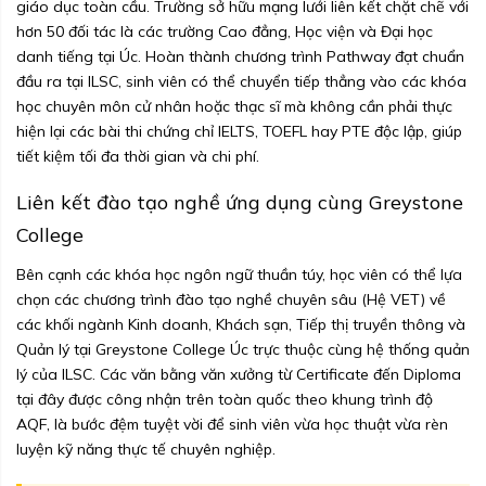
giáo dục toàn cầu. Trường sở hữu mạng lưới liên kết chặt chẽ với
hơn 50 đối tác là các trường Cao đẳng, Học viện và Đại học
danh tiếng tại Úc. Hoàn thành chương trình Pathway đạt chuẩn
đầu ra tại ILSC, sinh viên có thể chuyển tiếp thẳng vào các khóa
học chuyên môn cử nhân hoặc thạc sĩ mà không cần phải thực
hiện lại các bài thi chứng chỉ IELTS, TOEFL hay PTE độc lập, giúp
tiết kiệm tối đa thời gian và chi phí.
Liên kết đào tạo nghề ứng dụng cùng Greystone
College
Bên cạnh các khóa học ngôn ngữ thuần túy, học viên có thể lựa
chọn các chương trình đào tạo nghề chuyên sâu (Hệ VET) về
các khối ngành Kinh doanh, Khách sạn, Tiếp thị truyền thông và
Quản lý tại Greystone College Úc trực thuộc cùng hệ thống quản
lý của ILSC. Các văn bằng văn xưởng từ Certificate đến Diploma
tại đây được công nhận trên toàn quốc theo khung trình độ
AQF, là bước đệm tuyệt vời để sinh viên vừa học thuật vừa rèn
luyện kỹ năng thực tế chuyên nghiệp.