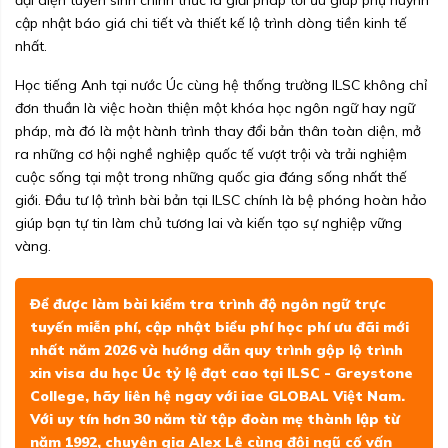
đại diện tuyển sinh chính thức là giải pháp tối ưu giúp phụ huynh
cập nhật báo giá chi tiết và thiết kế lộ trình dòng tiền kinh tế
nhất.
Học tiếng Anh tại nước Úc cùng hệ thống trường ILSC không chỉ
đơn thuần là việc hoàn thiện một khóa học ngôn ngữ hay ngữ
pháp, mà đó là một hành trình thay đổi bản thân toàn diện, mở
ra những cơ hội nghề nghiệp quốc tế vượt trội và trải nghiệm
cuộc sống tại một trong những quốc gia đáng sống nhất thế
giới. Đầu tư lộ trình bài bản tại ILSC chính là bệ phóng hoàn hảo
giúp bạn tự tin làm chủ tương lai và kiến tạo sự nghiệp vững
vàng.
Để được làm bài kiểm tra trình độ ngôn ngữ trực
tuyến miễn phí, cập nhật biểu phí học phí ưu đãi mới
nhất năm 2026 và hướng dẫn quy trình gộp lộ trình
xin visa du học Úc tỷ lệ đạt cao tại ILSC - Greystone
College, hãy liên hệ ngay với
iae GLOBAL Việt Nam
.
Với uy tín hơn 30 năm từ tập đoàn mẹ thành lập từ
năm 1992, chuyên gia Alex Lê cùng đội ngũ cố vấn