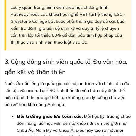
Lưu ý quan trọng: Sinh viên theo học chương trình
Pathway hoặc các khóa học nghề VET tại hệ thống ILSC -
Greystone College bắt buộc phải tham gia đầy đủ các buổi
kiểm tra đánh giá tiến độ định kỳ và duy trì tỷ lệ chuyên
cần trên lớp tối thiểu 80% để đảm bảo tính hợp pháp của
thị thực visa sinh viên theo luật visa Úc.
3. Cộng đồng sinh viên quốc tế: Đa văn hóa,
gắn kết và thân thiện
Nước Úc nổi tiếng là quốc gia cởi mở, an toàn với chính sách đa
sắc tộc văn minh. Tại ILSC, tinh thần đa văn hóa này được thể
hiện rõ nét hơn bao giờ hết, tạo không gian lý tưởng cho việc
bản xứ hóa khả năng Anh ngữ:
Môi trường giao lưu toàn cầu:
Mỗi học kỳ, trường chào
đón mạng lưới học viên đến từ khắp nơi trên thế giới như
Châu Âu, Nam Mỹ và Châu Á. Điều này tạo ra một môi