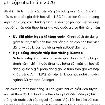
phí cập nhật năm 2026
Để khích lệ tinh thần cầu tiến và giảm bớt gánh nặng tài chính
đầu tư cho các gia đình học viên, ILSC Education Group thường
xuyên áp dụng các chương trình ưu đãi học phí đặc biệt và quỹ
học bổng hấp dẫn theo từng khu vực quốc gia cụ thể hằng năm:
Ưu đãi giảm học phí hằng tuần:
Chính sách áp dụng
giảm trừ trực tiếp tiền học phí hằng tuần cho các học viên
đăng ký các khóa học tiếng Anh ELICOS dài hạn.
Học bổng chuyển tiếp liên thông (Combo
Scholarship):
Khuyến mãi miễn giảm hoàn toàn phí ghi
danh hành chính hoặc tặng học bổng tiền mặt khi học viên
đăng ký theo giải pháp đóng gói lộ trình trọn gói kết hợp
khóa tiếng Anh (ILSC) nối tiếp lên khóa học nghề chuyên
ngành (Greystone College).
Các chương trình học bổng, ưu đãi giảm phí và điều kiện tuyển
sinh sẽ thay đổi linh hoạt tùy theo từng thời điểm đăng ký hệ
thống và quốc tịch của người nộp đơn. Việc liên hệ sớm với các