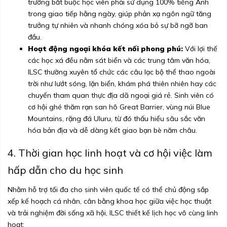
trường bắt buộc học viên phải sử dụng 100% tiếng Anh
trong giao tiếp hằng ngày, giúp phản xạ ngôn ngữ tăng
trưởng tự nhiên và nhanh chóng xóa bỏ sự bỡ ngỡ ban
đầu.
Hoạt động ngoại khóa kết nối phong phú:
Với lợi thế
các học xá đều nằm sát biển và các trung tâm văn hóa,
ILSC thường xuyên tổ chức các câu lạc bộ thể thao ngoài
trời như lướt sóng, lặn biển, khám phá thiên nhiên hay các
chuyến tham quan thực địa dã ngoại giá rẻ. Sinh viên có
cơ hội ghé thăm rạn san hô Great Barrier, vùng núi Blue
Mountains, rặng đá Uluru, từ đó thấu hiểu sâu sắc văn
hóa bản địa và dễ dàng kết giao bạn bè năm châu.
4. Thời gian học linh hoạt và cơ hội việc làm
hấp dẫn cho du học sinh
Nhằm hỗ trợ tối đa cho sinh viên quốc tế có thể chủ động sắp
xếp kế hoạch cá nhân, cân bằng khoa học giữa việc học thuật
và trải nghiệm đời sống xã hội, ILSC thiết kế lịch học vô cùng linh
hoạt: