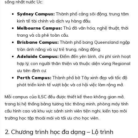
sống nhất nước Úc:
Sydney Campus:
Thành phố cảng sôi động, trung tâm
kinh tế tài chính và dịch vụ hàng đầu.
Melbourne Campus:
Thủ đô văn hóa, nghệ thuật, thời
trang và cà phê toàn cầu.
Brisbane Campus:
Thành phố bang Queensland ngập
tràn ánh nắng và sự trẻ trung, năng động.
Adelaide Campus:
Điểm đến yên bình, chi phí sinh hoạt
hợp lý, con người thân thiện và thuộc diện vùng Regional
ưu tiên định cư.
Perth Campus:
Thành phố bờ Tây xinh đẹp với tốc độ
phát triển kinh tế vượt bậc và cơ hội việc làm rộng mở.
Mỗi campus của ILSC đều được thiết kế theo không gian mở,
trang bị hệ thống bảng tương tác thông minh, phòng máy tính
cấu hình cao và khu vực sảnh sinh viên tiện nghi, kiến tạo môi
trường học tập thoải mái và tối ưu cho học viên.
2. Chương trình học đa dạng – Lộ trình