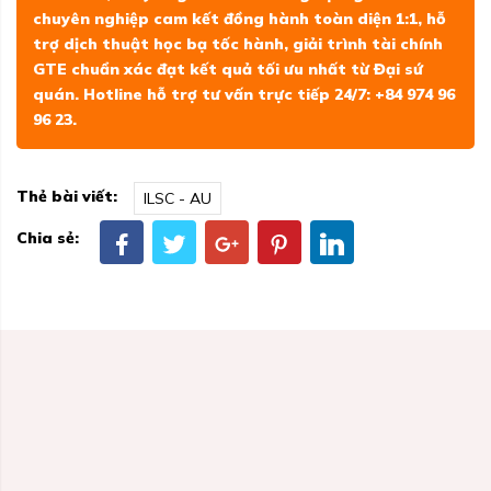
chuyên nghiệp cam kết đồng hành toàn diện 1:1, hỗ
trợ dịch thuật học bạ tốc hành, giải trình tài chính
GTE chuẩn xác đạt kết quả tối ưu nhất từ Đại sứ
quán. Hotline hỗ trợ tư vấn trực tiếp 24/7: +84 974 96
96 23.
Thẻ bài viết:
ILSC - AU
Chia sẻ: