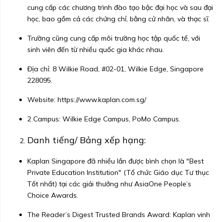
cung cấp các chương trình đào tạo bậc đại học và sau đại
học, bao gồm cả các chứng chỉ, bằng cử nhân, và thạc sĩ.
Trường cũng cung cấp môi trường học tập quốc tế, với
sinh viên đến từ nhiều quốc gia khác nhau.
Địa chỉ: 8 Wilkie Road, #02-01, Wilkie Edge, Singapore
228095.
Website:
https://www.kaplan.com.sg/
2 Campus: Wilkie Edge Campus, PoMo Campus.
Danh tiếng/ Bảng xếp hạng:
Kaplan Singapore đã nhiều lần được bình chọn là "Best
Private Education Institution" (Tổ chức Giáo dục Tư thục
Tốt nhất) tại các giải thưởng như AsiaOne People’s
Choice Awards.
The Reader’s Digest Trusted Brands Award: Kaplan vinh