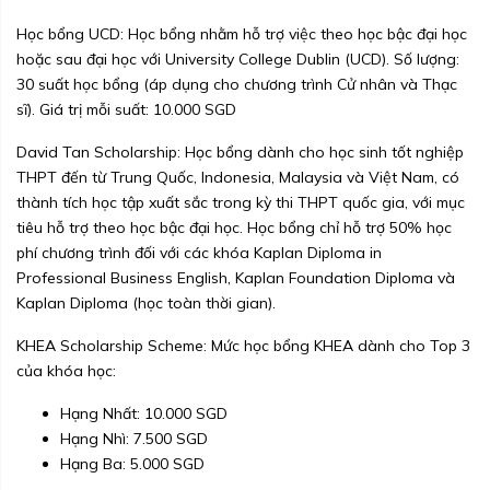
Học bổng UCD: Học bổng nhằm hỗ trợ việc theo học bậc đại học
hoặc sau đại học với University College Dublin (UCD). Số lượng:
30 suất học bổng (áp dụng cho chương trình Cử nhân và Thạc
sĩ). Giá trị mỗi suất: 10.000 SGD
David Tan Scholarship: Học bổng dành cho học sinh tốt nghiệp
THPT đến từ Trung Quốc, Indonesia, Malaysia và Việt Nam, có
thành tích học tập xuất sắc trong kỳ thi THPT quốc gia, với mục
tiêu hỗ trợ theo học bậc đại học. Học bổng chỉ hỗ trợ 50% học
phí chương trình đối với các khóa Kaplan Diploma in
Professional Business English, Kaplan Foundation Diploma và
Kaplan Diploma (học toàn thời gian).
KHEA Scholarship Scheme: Mức học bổng KHEA dành cho Top 3
của khóa học:
Hạng Nhất: 10.000 SGD
Hạng Nhì: 7.500 SGD
Hạng Ba: 5.000 SGD