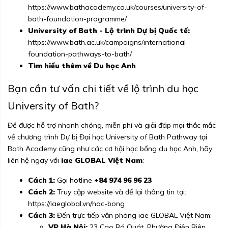
https://www.bathacademy.co.uk/courses/university-of-
bath-foundation-programme/
University of Bath - Lộ trình Dự bị Quốc tế:
https://www.bath.ac.uk/campaigns/international-
foundation-pathways-to-bath/
Tìm hiểu thêm về
Du học Anh
Bạn cần tư vấn chi tiết về lộ trình du học
University of Bath?
Để được hỗ trợ nhanh chóng, miễn phí và giải đáp mọi thắc mắc
về chương trình Dự bị Đại học University of Bath Pathway tại
Bath Academy cũng như các cơ hội
học bổng du học Anh
, hãy
liên hệ ngay với
iae GLOBAL Việt Nam
:
Cách 1:
Gọi hotline
+84 974 96 96 23
Cách 2:
Truy cập website và để lại thông tin tại:
https://iaeglobal.vn/hoc-bong
Cách 3:
Đến trực tiếp văn phòng iae GLOBAL Việt Nam:
VP Hà Nội:
23 Cao Bá Quát, Phường Điện Biên,