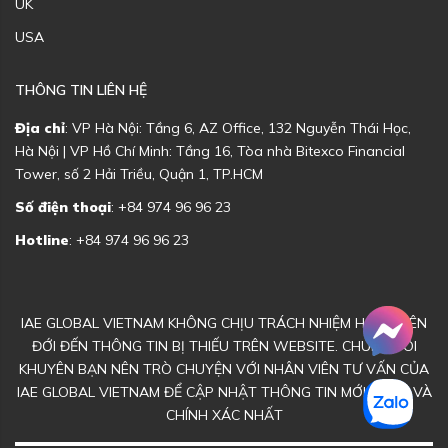
UK
USA
THÔNG TIN LIÊN HỆ
Địa chỉ
: VP Hà Nội: Tầng 6, AZ Office, 132 Nguyễn Thái Học,
Hà Nội | VP Hồ Chí Minh: Tầng 16, Tòa nhà Bitexco Financial
Tower, số 2 Hải Triều, Quận 1, TP.HCM
Số điện thoại
: +84 974 96 96 23
Hotline
: +84 974 96 96 23
IAE GLOBAL VIETNAM KHÔNG CHỊU TRÁCH NHIỆM HOẶC LIÊN
ĐỚI ĐẾN THÔNG TIN BỊ THIẾU TRÊN WEBSITE. CHÚNG TÔI
KHUYÊN BẠN NÊN TRÒ CHUYỆN VỚI NHÂN VIÊN TƯ VẤN CỦA
IAE GLOBAL VIETNAM ĐỂ CẬP NHẬT THÔNG TIN MỚI NHẤT VÀ
CHÍNH XÁC NHẤT