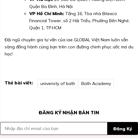
Quận Ba Đình, Hà Nội
VP Hồ Chí Minh:
Tầng 16, Tòa nhà Bitexco
Financial Tower, số 2 Hải Triều, Phường Bến Nghé,
Quận 1, TP.HCM
Đội ngũ chuyên gia tư vấn của iae GLOBAL Việt Nam luôn sẵn
sàng đồng hành cùng bạn trên con đường chinh phục ước mơ du
học!
Thẻ bài viết:
univeristy of bath
Bath Academy
ĐĂNG KÝ NHẬN BẢN TIN
Đăng Ký