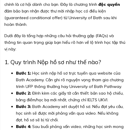
chính là cơ hội dành cho bạn. Đây là chương trình
độc quyền
đảm bảo bạn nhận được thư mời nhập học có điều kiện
(guaranteed conditional offer) từ University of Bath sau khi
hoàn thành.
Dưới đây là tổng hợp những câu hỏi thường gặp (FAQs) và
thông tin quan trọng giúp bạn hiểu rõ hơn về lộ trình học tập thú
vị này:
1. Quy trình Nộp hồ sơ như thế nào?
Bước 1:
Học sinh nộp hồ sơ trực tuyến qua website của
Bath Academy
. Cần ghi rõ nguyện vọng tham gia chương
trình UFP thông thường hay University of Bath Pathway.
Bước 2:
Đính kèm các giấy tờ cần thiết: bản sao hộ chiếu,
bảng điểm/học bạ mới nhất, chứng chỉ IELTS UKVI.
Bước 3:
Bath Academy xét duyệt hồ sơ. Nếu đạt yêu cầu,
học sinh sẽ được mời phỏng vấn qua video. Nếu không
đạt, hồ sơ sẽ bị từ chối.
Bước 4:
Sau buổi phỏng vấn video, những học sinh mong