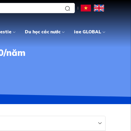
estie
Du học các nước
iae GLOBAL
00/năm