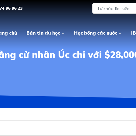
74 96 96 23
ang chủ
Bản tin du học
Học bổng các nước
iB
ằng cử nhân Úc chỉ với $28,0