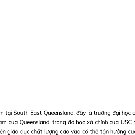
 tại South East Queensland, đây là trường đại học côn
am của Queensland, trong đó học xá chính của USC 
ền giáo dục chất lượng cao vừa có thể tận hưởng cu