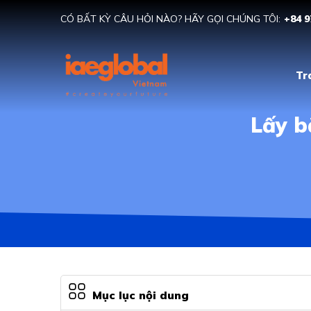
CÓ BẤT KỲ CÂU HỎI NÀO? HÃY GỌI CHÚNG TÔI:
+84 9
Tr
Lấy b
Mục lục nội dung