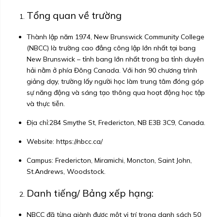
Tổng quan về trường
Thành lập năm 1974, New Brunswick Community College
(NBCC) là trường cao đẳng công lập lớn nhất tại bang
New Brunswick – tỉnh bang lớn nhất trong ba tỉnh duyên
hải nằm ở phía Đông Canada. Với hơn 90 chương trình
giảng dạy, trường lấy người học làm trung tâm đóng góp
sự năng động và sáng tạo thông qua hoạt động học tập
và thực tiễn.
Địa chỉ:284 Smythe St, Fredericton, NB E3B 3C9, Canada.
Website:
https://nbcc.ca/
Campus: Fredericton, Miramichi, Moncton, Saint John,
St.Andrews, Woodstock.
Danh tiếng/ Bảng xếp hạng:
NBCC đã từng giành được một vị trí trong danh sách 50