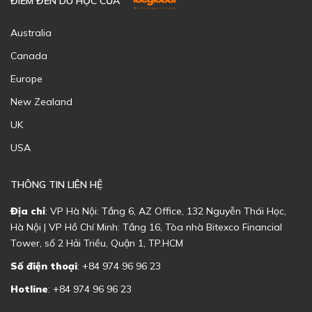
ĐIỂM ĐẾN DU HỌC CỦA
Australia
Canada
Europe
New Zealand
UK
USA
THÔNG TIN LIÊN HỆ
Địa chỉ
: VP Hà Nội: Tầng 6, AZ Office, 132 Nguyễn Thái Học,
Hà Nội | VP Hồ Chí Minh: Tầng 16, Tòa nhà Bitexco Financial
Tower, số 2 Hải Triều, Quận 1, TP.HCM
Số điện thoại
: +84 974 96 96 23
Hotline
: +84 974 96 96 23