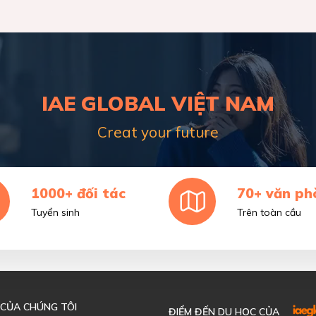
IAE GLOBAL VIỆT NAM
Creat your future
1000+ đối tác
70+ văn ph
Tuyển sinh
Trên toàn cầu
 CỦA CHÚNG TÔI
ĐIỂM ĐẾN DU HỌC CỦA