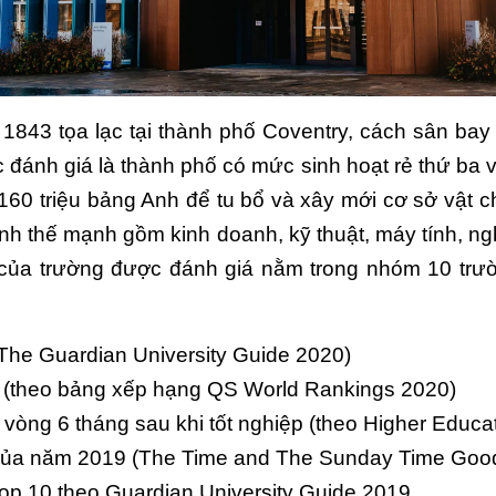
1843 tọa lạc tại thành phố Coventry, cách sân bay
 đánh giá là thành phố có mức sinh hoạt rẻ thứ ba v
 triệu bảng Anh để tu bổ và xây mới cơ sở vật chấ
h thế mạnh gồm kinh doanh, kỹ thuật, máy tính, nghệ
h của trường được đánh giá nằm trong nhóm 10 tr
he Guardian University Guide 2020)
i (theo bảng xếp hạng QS World Rankings 2020)
 vòng 6 tháng sau khi tốt nghiệp (theo Higher Educat
của năm 2019 (The Time and The Sunday Time Good
op 10 theo Guardian University Guide 2019