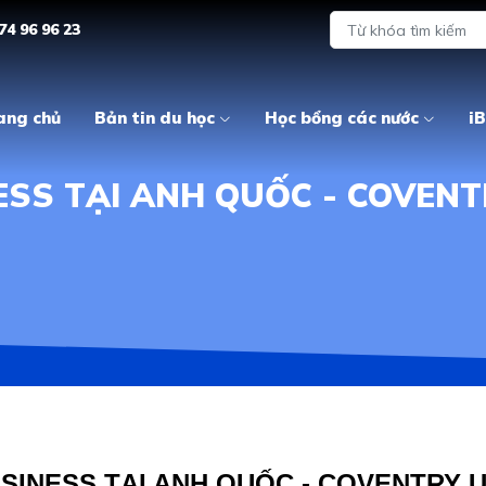
74 96 96 23
ang chủ
Bản tin du học
Học bổng các nước
iB
SS TẠI ANH QUỐC - COVENT
SINESS TẠI ANH QUỐC - COVENTRY U