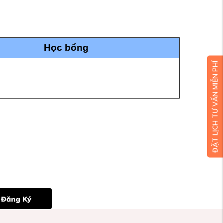
Học bổng
ĐẶT LỊCH TƯ VẤN MIỄN PHÍ
Đăng Ký