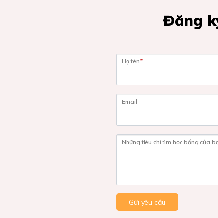
Đăng ký
Họ tên
*
Email
Những tiêu chí tìm học bổng của b
Gửi yêu cầu