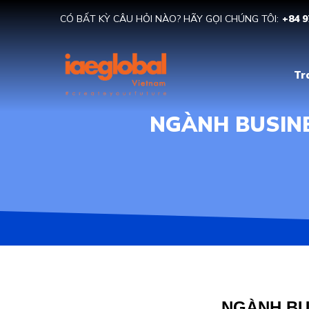
CÓ BẤT KỲ CÂU HỎI NÀO? HÃY GỌI CHÚNG TÔI:
+84 9
Tr
NGÀNH BUSINE
NGÀNH BU