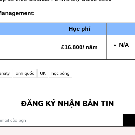
 Management:
Học phí
N/A
£16,800/ năm
rsity
anh quốc
UK
học bổng
ĐĂNG KÝ NHẬN BẢN TIN