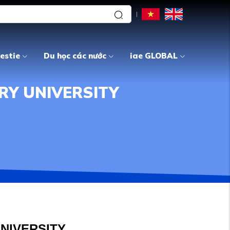
estie
Du học các nước
iae GLOBAL
RY UNIVERSITY
NIVERSITY