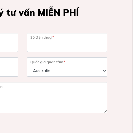
 tư vấn MIỄN PHÍ
Số điện thoại
*
Quốc gia quan tâm
*
ạn