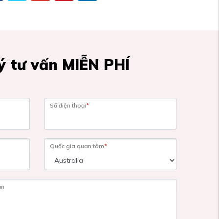
 tư vấn MIỄN PHÍ
Số điện thoại
*
Quốc gia quan tâm
*
ạn