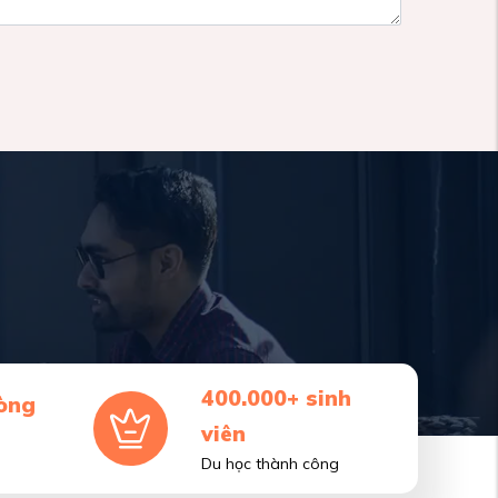
400.000+ sinh
òng
viên
Du học thành công