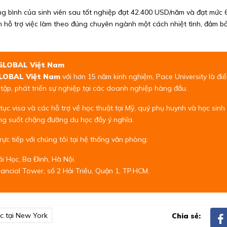
ng bình của sinh viên sau tốt nghiệp đạt 42.400 USD/năm và đạt mức
 hỗ trợ việc làm theo đúng chuyên ngành một cách nhiệt tình, đảm bả
e GLOBAL Việt Nam
GLOBAL Việt Nam
với hơn 15 năm kinh nghiệm, Pace University là đi
 tập, phát triển sự nghiệp tại các doanh nghiệp hàng đầu.
ủ tục visa và các hỗ trợ về học thuật tại Mỹ, quý phụ huynh và học sin
ng suốt chặng đường du học đầy ý nghĩa.
rực tiếp với chúng tôi tại hệ thống văn phòng:
i Học, Ba Đình, Hà Nội.
ancial Tower, số 2 Hải Triều, Quận 1, TP.HCM.
ọc tại New York
Chia sẻ: