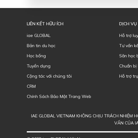
LIÊN KẾT HỮU ÍCH
DỊCH VỤ
iae GLOBAL
Hỗ trợ lu
Bản tin du học
Tư vấn k
Học bổng
Săn học 
Tuyển dụng
Chuẩn bị
Cộng tác với chúng tôi
Hỗ trợ trự
CRM
Chính Sách Bảo Mật Trang Web
IAE GLOBAL VIETNAM KHÔNG CHỊU TRÁCH NHIỆM HO
VẤN CỦA I