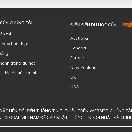
 CỦA CHÚNG TÔI
ĐIỂM ĐẾN DU HỌC CỦA
yện thi
Australia
ế hoạch du học
Canada
bổng
Europe
 hành trang du học
New Zealand
c tiếp ở nước sở tại
UK
USA
ẶC LIÊN ĐỚI ĐẾN THÔNG TIN BỊ THIẾU TRÊN WEBSITE. CHÚNG T
AE GLOBAL VIETNAM ĐỂ CẬP NHẬT THÔNG TIN MỚI NHẤT VÀ CHÍN