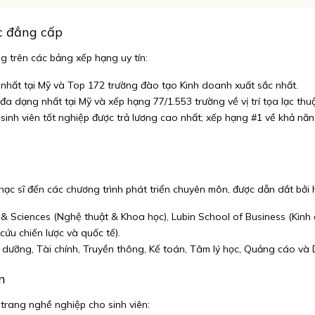
c đẳng cấp
g trên các bảng xếp hạng uy tín:
 nhất tại Mỹ và Top 172 trường đào tạo Kinh doanh xuất sắc nhất.
a dạng nhất tại Mỹ và xếp hạng 77/1.553 trường về vị trí tọa lạc thuậ
inh viên tốt nghiệp được trả lương cao nhất; xếp hạng #1 về khả năng
hạc sĩ đến các chương trình phát triển chuyên môn, được dẫn dắt bởi 
& Sciences (Nghệ thuật & Khoa học), Lubin School of Business (Kinh
cứu chiến lược và quốc tế).
dưỡng, Tài chính, Truyền thông, Kế toán, Tâm lý học, Quảng cáo và D
n
 trang nghề nghiệp cho sinh viên: