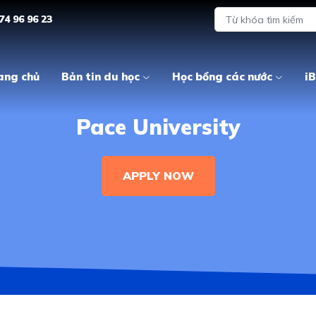
74 96 96 23
ang chủ
Bản tin du học
Học bổng các nước
iB
Pace University
APPLY NOW