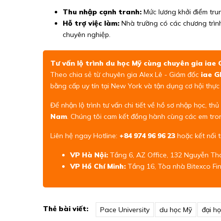
Thu nhập cạnh tranh:
Mức lương khởi điểm tru
Hỗ trợ việc làm:
Nhà trường có các chương trình
chuyên nghiệp.
Tư vấn lộ trình du học Mỹ cùng chuyên gia ia
Theo chia sẻ từ chuyên gia Alex Lê - Giám đốc
iae 
bằng cấp uy tín tại New York và tận dụng cơ hội thực
Để nhận lộ trình tư vấn chi tiết về hồ sơ nhập học, th
Nam
. Chúng tôi cam kết đồng hành cùng các em tro
Liên hệ ngay Hotline:
+84 974 96 96 23
hoặc kết nối t
VP Hà Nội:
Tầng 6, AZ Office, 132 Nguyễn Thá
VP Hồ Chí Minh:
Tầng 16, Tòa nhà Bitexco Fin
Thẻ bài viết:
Pace University
du học Mỹ
đại h