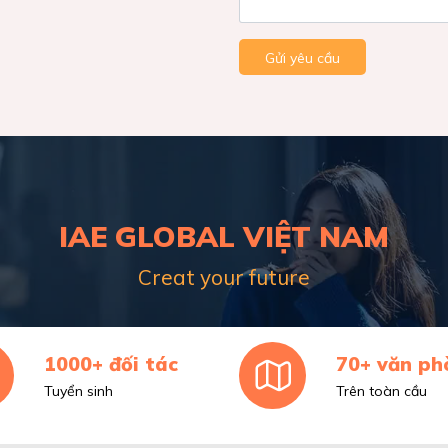
Gửi yêu cầu
IAE GLOBAL VIỆT NAM
Creat your future
1000+ đối tác
70+ văn ph
Tuyển sinh
Trên toàn cầu