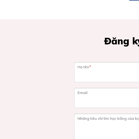
Đăng ký
Họ tên
*
Email
Những tiêu chí tìm học bổng của b