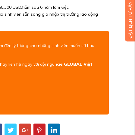
ĐẶT LỊCH TƯ VẤN MIỄN PHÍ
 60.300 USD/năm sau 6 năm làm việc.
o sinh viên sẵn sàng gia nhập thị trường lao động
ểm đến lý tưởng cho những sinh viên muốn sở hữu
h hãy liên hệ ngay với đội ngũ
iae GLOBAL Việt