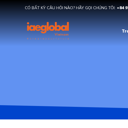
CÓ BẤT KỲ CÂU HỎI NÀO? HÃY GỌI CHÚNG TÔI:
+84 9
Tr