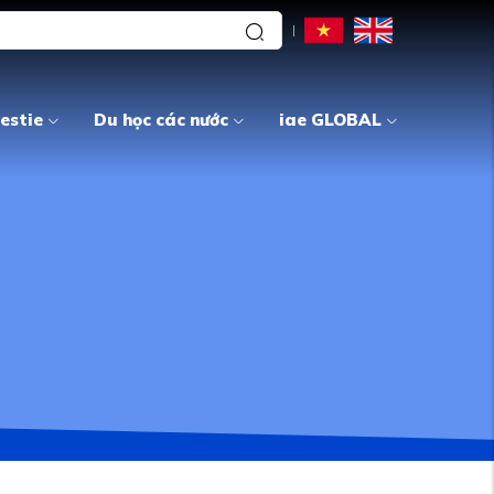
estie
Du học các nước
iae GLOBAL