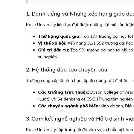
1. Danh tiếng và Những xếp hạng giáo dụ
Pace University liên tục đạt được những cột mốc ấn tượn
Thứ hạng quốc gia:
Top 177 trường đại học tốt
Vị thế xã hội:
Xếp hạng 31/1.592 trường đại học đ
Giá trị đầu tư:
Top 9% trường đại học tại Mỹ có s
sự nghiệp.
2. Hệ thống đào tạo chuyên sâu
Trường cung cấp lộ trình học tập đa dạng từ Cử nhân, T
Các trường trực thuộc:
Dyson College of Arts 
(Luật), và Seidenberg of CSIS (Trung tâm nghiên 
Các chuyên ngành phổ biến:
Kinh doanh, Điều 
3. Cam kết nghề nghiệp và Hỗ trợ sinh viê
Pace University tập trung tối đa vào việc chuẩn bị hành