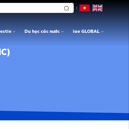
estie
Du học các nước
iae GLOBAL
IC)