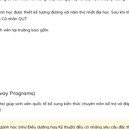
nh học được thiết kế tương đương với năm thứ nhất đại học. Sau khi tố
h Cử nhân QUT.
 viên tại trường bao gồm:
hway Programs)
e) giúp sinh viên quốc tế bổ sung kiến thức chuyên môn bổ trợ và đáp
T.
gành học (như Điều dưỡng hay Kỹ thuật) đều có những yêu cầu đặc thù