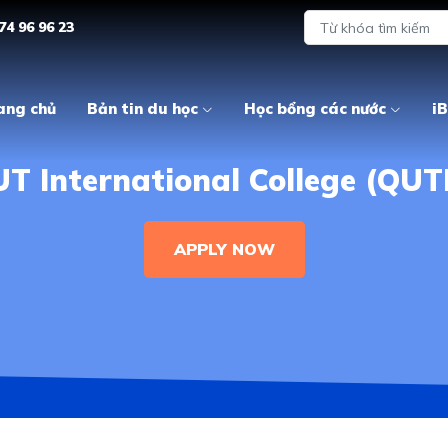
74 96 96 23
ang chủ
Bản tin du học
Học bổng các nước
iB
T International College (QUT
APPLY NOW