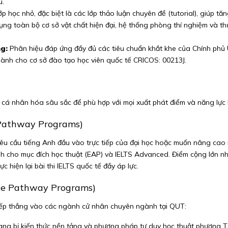
u.
 học nhỏ, đặc biệt là các lớp thảo luận chuyên đề (tutorial), giúp tăn
ụng toàn bộ cơ sở vật chất hiện đại, hệ thống phòng thí nghiệm và t
g:
Phân hiệu đáp ứng đầy đủ các tiêu chuẩn khắt khe của Chính phủ 
nh cho cơ sở đào tạo học viên quốc tế CRICOS: 00213J.
ợc cá nhân hóa sâu sắc để phù hợp với mọi xuất phát điểm và năng lực
 Pathway Programs)
êu cầu tiếng Anh đầu vào trực tiếp của đại học hoặc muốn nâng cao 
h cho mục đích học thuật (EAP) và IELTS Advanced. Điểm cộng lớn nhấ
hiện lại bài thi IELTS quốc tế đầy áp lực.
ate Pathway Programs)
iếp thẳng vào các ngành cử nhân chuyên ngành tại QUT:
ng bị kiến thức nền tảng và phương pháp tư duy học thuật phương 