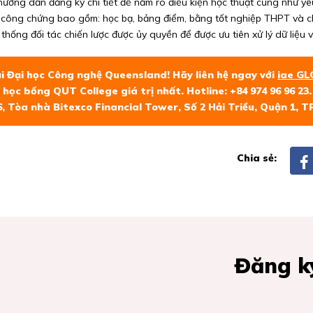
ướng dẫn đăng ký chi tiết để nắm rõ điều kiện học thuật cũng như yêu
t công chứng bao gồm: học bạ, bảng điểm, bằng tốt nghiệp THPT và ch
hống đối tác chiến lược được ủy quyền để được ưu tiên xử lý dữ liệu
i Đại học Công nghệ Queensland! Hãy liên hệ ngay với
iae GL
t học bổng QUT College giá trị nhất. Hotline: +84 974 96 96 23
 Tòa nhà Bitexco Financial Tower, Số 2 Hải Triều, Quận 1, TP
Chia sẻ:
Đăng ký