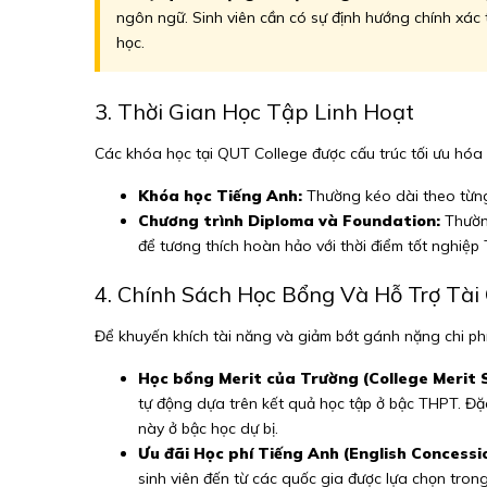
ngôn ngữ. Sinh viên cần có sự định hướng chính xác 
học.
3. Thời Gian Học Tập Linh Hoạt
Các khóa học tại QUT College được cấu trúc tối ưu hóa 
Khóa học Tiếng Anh:
Thường kéo dài theo từng 
Chương trình Diploma và Foundation:
Thường
để tương thích hoàn hảo với thời điểm tốt nghiệp
4. Chính Sách Học Bổng Và Hỗ Trợ Tà
Để khuyến khích tài năng và giảm bớt gánh nặng chi phí 
Học bổng Merit của Trường (College Merit 
tự động dựa trên kết quả học tập ở bậc THPT. Đặ
này ở bậc học dự bị.
Ưu đãi Học phí Tiếng Anh (English Concessi
sinh viên đến từ các quốc gia được lựa chọn tron