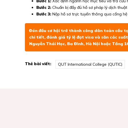
Bước 1:
Xác định ngành học mục tiêu và tra cứu h
Bước 2:
Chuẩn bị đầy đủ hồ sơ pháp lý dịch thuậ
Bước 3:
Nộp hồ sơ trực tuyến thông qua cổng hệ t
Đón đầu cơ hội trở thành công dân toàn cầu tạ
chi tiết, đánh giá tỷ lệ đạt visa và săn các suấ
Nguyễn Thái Học, Ba Đình, Hà Nội hoặc Tầng 16,
Thẻ bài viết:
QUT International College (QUTIC)