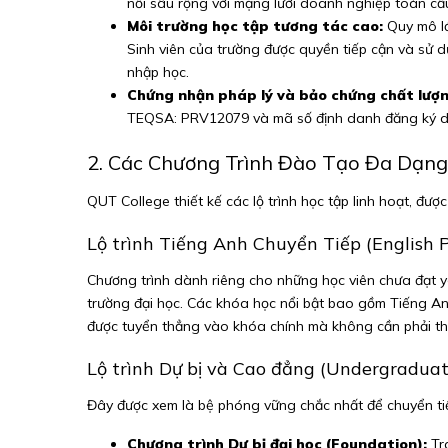
nối sâu rộng với mạng lưới doanh nghiệp toàn cầ
Môi trường học tập tương tác cao:
Quy mô lớp
Sinh viên của trường được quyền tiếp cận và sử d
nhập học.
Chứng nhận pháp lý và bảo chứng chất lượn
TEQSA: PRV12079 và mã số định danh đăng ký dà
2. Các Chương Trình Đào Tạo Đa Dạng
QUT College thiết kế các lộ trình học tập linh hoạt, đư
Lộ trình Tiếng Anh Chuyển Tiếp (English
Chương trình dành riêng cho những học viên chưa đạt y
trường đại học. Các khóa học nổi bật bao gồm Tiếng An
được tuyển thẳng vào khóa chính mà không cần phải thực 
Lộ trình Dự bị và Cao đẳng (Undergradu
Đây được xem là bệ phóng vững chắc nhất để chuyển t
Chương trình Dự bị đại học (Foundation):
Tra