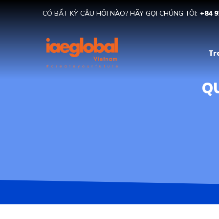
CÓ BẤT KỲ CÂU HỎI NÀO? HÃY GỌI CHÚNG TÔI:
+84 9
Tr
QU