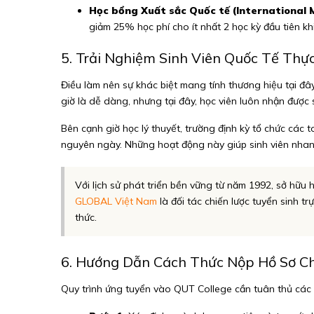
Học bổng Xuất sắc Quốc tế (International M
giảm 25% học phí cho ít nhất 2 học kỳ đầu tiên kh
5. Trải Nghiệm Sinh Viên Quốc Tế Thự
Điều làm nên sự khác biệt mang tính thương hiệu tại đâ
giờ là dễ dàng, nhưng tại đây, học viên luôn nhận được s
Bên cạnh giờ học lý thuyết, trường định kỳ tổ chức các 
nguyên ngày. Những hoạt động này giúp sinh viên nhanh
Với lịch sử phát triển bền vững từ năm 1992, sở hữu
GLOBAL Việt Nam
là đối tác chiến lược tuyển sinh t
thức.
6. Hướng Dẫn Cách Thức Nộp Hồ Sơ C
Quy trình ứng tuyển vào QUT College cần tuân thủ các b