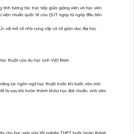
g tính tương tác trực tiếp giữa giảng viên và học viên.
hư viện chuẩn quốc tế của QUT ngay từ ngày đầu tiên
Úc với mã số nhà cung cấp cơ sở giáo dục đại học
 học thuật của du học sinh Việt Nam.
năng lực ngôn ngữ học thuật trước khi bước vào môi
t là sau khi hoàn thành khóa học đạt chuẩn, sinh viên
Tây cho học sinh vừa tốt nghiệp THPT hoặc hoàn thành