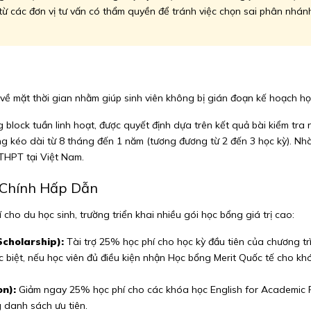
từ các đơn vị tư vấn có thẩm quyền để tránh việc chọn sai phân nhán
về mặt thời gian nhằm giúp sinh viên không bị gián đoạn kế hoạch họ
block tuần linh hoạt, được quyết định dựa trên kết quả bài kiểm tra 
 kéo dài từ 8 tháng đến 1 năm (tương đương từ 2 đến 3 học kỳ). Nhà
 THPT tại Việt Nam.
i Chính Hấp Dẫn
cho du học sinh, trường triển khai nhiều gói học bổng giá trị cao:
Scholarship):
Tài trợ 25% học phí cho học kỳ đầu tiên của chương t
c biệt, nếu học viên đủ điều kiện nhận Học bổng Merit Quốc tế cho k
on):
Giảm ngay 25% học phí cho các khóa học English for Academic 
g danh sách ưu tiên.