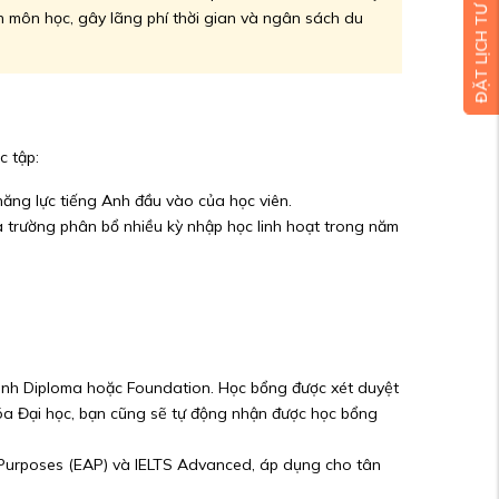
ĐẶT LỊCH TƯ VẤN MIỄN PHÍ
h môn học, gây lãng phí thời gian và ngân sách du
c tập:
năng lực tiếng Anh đầu vào của học viên.
 trường phân bổ nhiều kỳ nhập học linh hoạt trong năm
rình Diploma hoặc Foundation. Học bổng được xét duyệt
hóa Đại học, bạn cũng sẽ tự động nhận được học bổng
Purposes (EAP) và IELTS Advanced, áp dụng cho tân