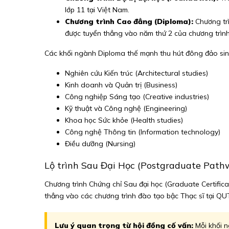
lớp 11 tại Việt Nam.
Chương trình Cao đẳng (Diploma):
Chương trì
được tuyển thẳng vào năm thứ 2 của chương trìn
Các khối ngành Diploma thế mạnh thu hút đông đảo sinh
Nghiên cứu Kiến trúc (Architectural studies)
Kinh doanh và Quản trị (Business)
Công nghiệp Sáng tạo (Creative industries)
Kỹ thuật và Công nghệ (Engineering)
Khoa học Sức khỏe (Health studies)
Công nghệ Thông tin (Information technology)
Điều dưỡng (Nursing)
Lộ trình Sau Đại Học (Postgraduate Pat
Chương trình Chứng chỉ Sau đại học (Graduate Certificat
thẳng vào các chương trình đào tạo bậc Thạc sĩ tại QU
Lưu ý quan trọng từ hội đồng cố vấn:
Mỗi khối n