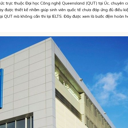
hức trực thuộc Đại học Công nghệ Queensland (QUT) tại Úc, chuyên cu
ày được thiết kế nhằm giúp sinh viên quốc tế chưa đáp ứng đủ điều k
i QUT mà không cần thi lại IELTS. Đây được xem là bước đệm hoàn hả