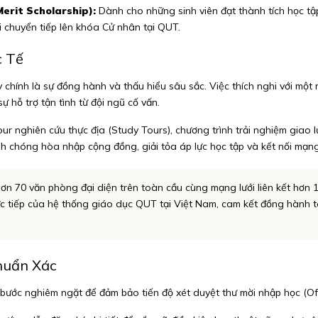
erit Scholarship):
Dành cho những sinh viên đạt thành tích học tậ
i chuyển tiếp lên khóa Cử nhân tại QUT.
c Tế
y chính là sự đồng hành và thấu hiểu sâu sắc. Việc thích nghi với mộ
ự hỗ trợ tận tình từ đội ngũ cố vấn.
tour nghiên cứu thực địa (Study Tours), chương trình trải nghiệm gia
 chóng hòa nhập cộng đồng, giải tỏa áp lực học tập và kết nối mạng 
 hơn 70 văn phòng đại diện trên toàn cầu cùng mạng lưới liên kết hơn
rực tiếp của hệ thống giáo dục QUT tại Việt Nam, cam kết đồng hành t
huẩn Xác
ước nghiêm ngặt để đảm bảo tiến độ xét duyệt thư mời nhập học (Offer