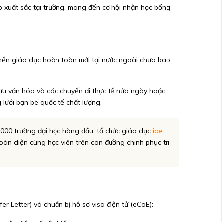
p xuất sắc tại trường, mang đến cơ hội nhận học bổng
t nền giáo dục hoàn toàn mới tại nước ngoài chưa bao
o lưu văn hóa và các chuyến đi thực tế nửa ngày hoặc
lưới bạn bè quốc tế chất lượng.
 1000 trường đại học hàng đầu, tổ chức giáo dục
iae
oàn diện cùng học viên trên con đường chinh phục tri
 Letter) và chuẩn bị hồ sơ visa điện tử (eCoE):