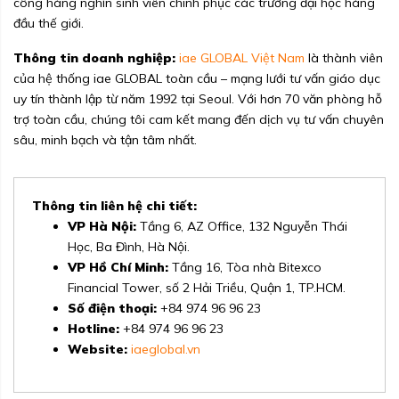
công hàng nghìn sinh viên chinh phục các trường đại học hàng
đầu thế giới.
Thông tin doanh nghiệp:
iae GLOBAL Việt Nam
là thành viên
của hệ thống iae GLOBAL toàn cầu – mạng lưới tư vấn giáo dục
uy tín thành lập từ năm 1992 tại Seoul. Với hơn 70 văn phòng hỗ
trợ toàn cầu, chúng tôi cam kết mang đến dịch vụ tư vấn chuyên
sâu, minh bạch và tận tâm nhất.
Thông tin liên hệ chi tiết:
VP Hà Nội:
Tầng 6, AZ Office, 132 Nguyễn Thái
Học, Ba Đình, Hà Nội.
VP Hồ Chí Minh:
Tầng 16, Tòa nhà Bitexco
Financial Tower, số 2 Hải Triều, Quận 1, TP.HCM.
Số điện thoại:
+84 974 96 96 23
Hotline:
+84 974 96 96 23
Website:
iaeglobal.vn