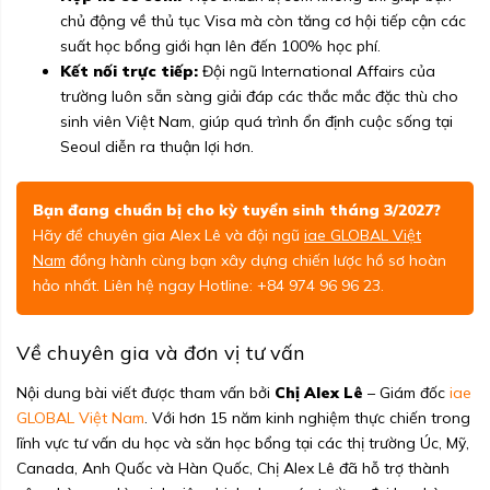
chủ động về thủ tục Visa mà còn tăng cơ hội tiếp cận các
suất học bổng giới hạn lên đến 100% học phí.
Kết nối trực tiếp:
Đội ngũ International Affairs của
trường luôn sẵn sàng giải đáp các thắc mắc đặc thù cho
sinh viên Việt Nam, giúp quá trình ổn định cuộc sống tại
Seoul diễn ra thuận lợi hơn.
Bạn đang chuẩn bị cho kỳ tuyển sinh tháng 3/2027?
Hãy để chuyên gia Alex Lê và đội ngũ
iae GLOBAL Việt
Nam
đồng hành cùng bạn xây dựng chiến lược hồ sơ hoàn
hảo nhất. Liên hệ ngay Hotline: +84 974 96 96 23.
Về chuyên gia và đơn vị tư vấn
Nội dung bài viết được tham vấn bởi
Chị Alex Lê
– Giám đốc
iae
GLOBAL Việt Nam
. Với hơn 15 năm kinh nghiệm thực chiến trong
lĩnh vực tư vấn du học và săn học bổng tại các thị trường Úc, Mỹ,
Canada, Anh Quốc và Hàn Quốc, Chị Alex Lê đã hỗ trợ thành