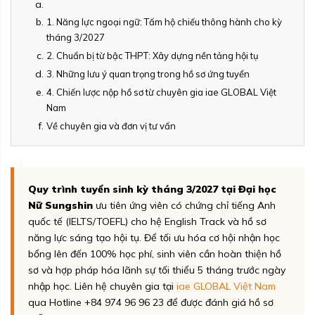
1. Năng lực ngoại ngữ: Tấm hộ chiếu thông hành cho kỳ
tháng 3/2027
2. Chuẩn bị từ bậc THPT: Xây dựng nền tảng hội tụ
3. Những lưu ý quan trọng trong hồ sơ ứng tuyển
4. Chiến lược nộp hồ sơ từ chuyên gia iae GLOBAL Việt
Nam
Về chuyên gia và đơn vị tư vấn
Quy trình tuyển sinh kỳ tháng 3/2027 tại Đại học
Nữ Sungshin
ưu tiên ứng viên có chứng chỉ tiếng Anh
quốc tế (IELTS/TOEFL) cho hệ English Track và hồ sơ
năng lực sáng tạo hội tụ. Để tối ưu hóa cơ hội nhận học
bổng lên đến 100% học phí, sinh viên cần hoàn thiện hồ
sơ và hợp pháp hóa lãnh sự tối thiểu 5 tháng trước ngày
nhập học. Liên hệ chuyên gia tại
iae GLOBAL Việt Nam
qua Hotline +84 974 96 96 23 để được đánh giá hồ sơ