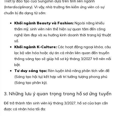
Triết lý đào tạo của Sungshin dựa trên tính liên ngành
(Interdisciplinary). Vì vậy, nhà trường tìm kiếm ứng viên có sự
chuẩn bị đa dạng từ sớm:
Khối ngành Beauty và Fashion:
Ngoài năng khiếu
thẩm mỹ, sinh viên nên thể hiện sự quan tâm đến công
nghệ làm đẹp và xu hướng kinh doanh thời trang kỹ thuật
số.
Khối ngành K-Culture:
Các hoạt động ngoại khóa, câu
lạc bộ văn hóa hoặc dự án cá nhân liên quan đến truyền
thông sáng tạo sẽ giúp hồ sơ kỳ tháng 3/2027 trở nên nổi
bật.
Tư duy sáng tạo:
Rèn luyện khả năng phân tích vấn đề
(Sáng tạo hội tụ) kết hợp với trí tưởng tượng phong phú
(Sáng tạo phân kỳ).
3. Những lưu ý quan trọng trong hồ sơ ứng tuyển
Để trở thành tân sinh viên kỳ tháng 3/2027, hồ sơ của bạn cần
được cá nhân hóa tối đa: