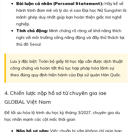
Bài luận cá nhân (Personal Statement):
Hãy kể về
hành trình đam mê và lý do vì sao Đại học Nữ Sungshin là
mảnh ghép duy nhất giúp bạn hoàn thiện giấc mơ nghề
nghiệp.
Tính chủ động:
Minh chứng rõ ràng về khả năng thích
nghi với môi trường sống năng động và đầy thử thách tại
thủ đô Seoul.
Lưu ý đặc biệt: Toàn bộ giấy tờ học tập cần được dịch thuật
công chứng và hoàn tất thủ tục hợp pháp hóa lãnh sự
theo đúng quy định hiện hành của Đại sứ quán Hàn Quốc.
4. Chiến lược nộp hồ sơ từ chuyên gia iae
GLOBAL Việt Nam
Để tối ưu hóa lộ trình du học kỳ tháng 3/2027, chuyên gia du
học nhấn mạnh các cột mốc thời gian:
Nộp hồ sơ sớm:
Việc chuẩn bị sớm không chỉ giúp bạn