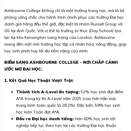
Ashbourne College không chỉ là một trường trung học, mà là bệ
phóng vững chắc cho hành trình chinh phục các trường Đại học
danh giá hàng đầu thế giới, đặc biệt là nhóm Russell Group và
G5 tại Anh Quốc. Với vị thế là trường tư thục (Day School) tọa
lạc tại khu Kensington sang trọng của London, Ashbourne
mang đến một môi trường học tập cá nhân hóa, năng động, giúp
học sinh phát huy tối đa tiềm năng của mình.
ĐIỂM SÁNG ASHBOURNE COLLEGE - NƠI CHẮP CÁNH
ƯỚC MƠ ĐẠI HỌC:
1. Kết Quả Học Thuật Vượt Trội:
Thành tích A-Level ấn tượng:
52% học sinh đạt điểm
A*A trong kỳ thi A-Level năm 2025 (cao hơn hẳn mức
trung bình toàn quốc là 28.2%). Đặc biệt, 59% học sinh
học môn Toán đạt A*A.
Đầu ra Đại học danh tiếng:
Hơn 60% học sinh tốt
nghiệp tiếp tục theo học tại các trường Đại học thuộc