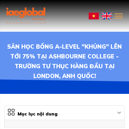
SĂN HỌC BỔNG A-LEVEL "KHỦNG" LÊN
TỚI 75% TẠI ASHBOURNE COLLEGE -
TRƯỜNG TƯ THỤC HÀNG ĐẦU TẠI
LONDON, ANH QUỐC!
Mục lục nội dung