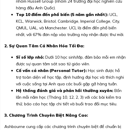
nhóm Russell Group (nhóm 24 trường đại học nghiên cứu
hàng đầu Anh Quốc).
Top 10 điểm đến phổ biến (5 năm gần nhất):
UCL,
KCL, Warwick, Bristol, Cambridge, Imperial College, City,
QMUL, UAL, và Manchester. UCL là điểm đến phổ biến
nhất, với 67% đơn nộp vào trường này nhận được thư mời.
2. Sự Quan Tâm Cá Nhân Hóa Tối Đa:
Sĩ số lớp nhỏ:
Dưới 10 học sinh/lớp, đảm bảo mỗi em nhận
được sự quan tâm sát sao từ giáo viên.
Cố vấn cá nhân (Personal Tutor):
Học sinh được hỗ
trợ toàn diện về học tập, định hướng đại học và thích nghi
với cuộc sống tại Anh qua các buổi gặp gỡ hàng tuần.
Hệ thống đánh giá và phản hồi thường xuyên:
Bốn
lần mỗi năm học (Tháng 10, 12, 2, 3) với các bài kiểm tra
thử, báo cáo học tập chi tiết và buổi trao đổi mục tiêu.
3. Chương Trình Chuyên Biệt Nâng Cao:
Ashbourne cung cấp các chương trình chuyên biệt để chuẩn bị