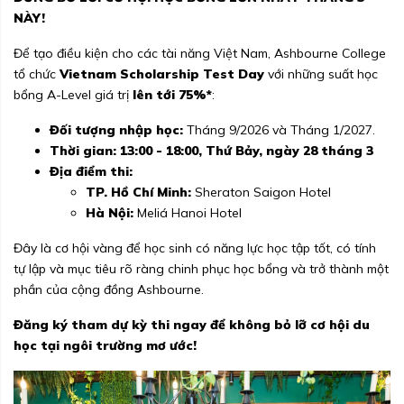
NÀY!
Để tạo điều kiện cho các tài năng Việt Nam, Ashbourne College
tổ chức
Vietnam Scholarship Test Day
với những suất học
bổng A-Level giá trị
lên tới 75%*
:
Đối tượng nhập học:
Tháng 9/2026 và Tháng 1/2027.
Thời gian:
13:00 - 18:00, Thứ Bảy, ngày 28 tháng 3
Địa điểm thi:
TP. Hồ Chí Minh:
Sheraton Saigon Hotel
Hà Nội:
Meliá Hanoi Hotel
Đây là cơ hội vàng để học sinh có năng lực học tập tốt, có tính
tự lập và mục tiêu rõ ràng chinh phục học bổng và trở thành một
phần của cộng đồng Ashbourne.
Đăng ký tham dự kỳ thi ngay để không bỏ lỡ cơ hội du
học tại ngôi trường mơ ước!