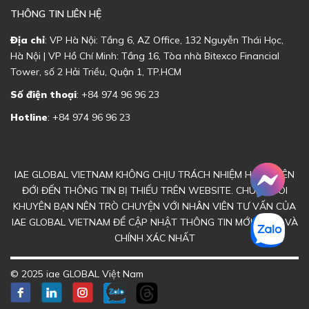
THÔNG TIN LIÊN HỆ
Địa chỉ
: VP Hà Nội: Tầng 6, AZ Office, 132 Nguyễn Thái Học,
Hà Nội | VP Hồ Chí Minh: Tầng 16, Tòa nhà Bitexco Financial
Tower, số 2 Hải Triều, Quận 1, TP.HCM
Số điện thoại
: +84 974 96 96 23
Hotline
: +84 974 96 96 23
IAE GLOBAL VIETNAM KHÔNG CHỊU TRÁCH NHIỆM HOẶC LIÊN
ĐỚI ĐẾN THÔNG TIN BỊ THIẾU TRÊN WEBSITE. CHÚNG TÔI
KHUYÊN BẠN NÊN TRÒ CHUYỆN VỚI NHÂN VIÊN TƯ VẤN CỦA
IAE GLOBAL VIETNAM ĐỂ CẬP NHẬT THÔNG TIN MỚI NHẤT VÀ
CHÍNH XÁC NHẤT
© 2025 iae GLOBAL Việt Nam