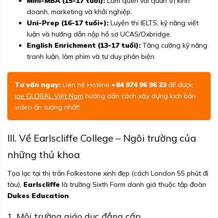
Mini-MBA (15-17 tuổi):
Làm quen với quản trị kinh
doanh, marketing và khởi nghiệp.
Uni-Prep (16-17 tuổi+):
Luyện thi IELTS, kỹ năng viết
luận và hướng dẫn nộp hồ sơ UCAS/Oxbridge.
English Enrichment (13-17 tuổi):
Tăng cường kỹ năng
tranh luận, làm phim và tư duy phản biện.
Tư vấn ngay:
Liên hệ Hotline
+84 974 96 96 23
để được
iae GLOBAL Việt Nam
hướng dẫn cách xây dựng kịch bản
video ấn tượng nhất!
III. Về Earlscliffe College – Ngôi trường của
những thủ khoa
Tọa lạc tại thị trấn Folkestone xinh đẹp (cách London 55 phút đi
tàu),
Earlscliffe
là trường Sixth Form danh giá thuộc tập đoàn
Dukes Education
.
1. Môi trường giáo dục đẳng cấp