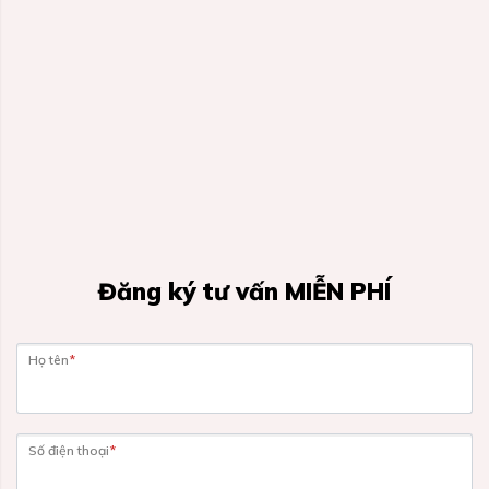
Đăng ký tư vấn MIỄN PHÍ
Họ tên
*
Số điện thoại
*