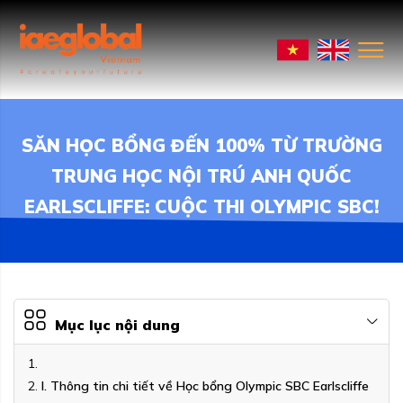
SĂN HỌC BỔNG ĐẾN 100% TỪ TRƯỜNG
TRUNG HỌC NỘI TRÚ ANH QUỐC
EARLSCLIFFE: CUỘC THI OLYMPIC SBC!
Mục lục nội dung
I. Thông tin chi tiết về Học bổng Olympic SBC Earlscliffe