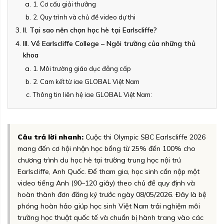
1. Cơ cấu giải thưởng
2. Quy trình và chủ đề video dự thi
II. Tại sao nên chọn học hè tại Earlscliffe?
III. Về Earlscliffe College – Ngôi trường của những thủ
khoa
1. Môi trường giáo dục đẳng cấp
2. Cam kết từ iae GLOBAL Việt Nam
Thông tin liên hệ iae GLOBAL Việt Nam:
Câu trả lời nhanh:
Cuộc thi Olympic SBC Earlscliffe 2026
mang đến cơ hội nhận học bổng từ 25% đến 100% cho
chương trình du học hè tại trường trung học nội trú
Earlscliffe, Anh Quốc. Để tham gia, học sinh cần nộp một
video tiếng Anh (90–120 giây) theo chủ đề quy định và
hoàn thành đơn đăng ký trước ngày 08/05/2026. Đây là bệ
phóng hoàn hảo giúp học sinh Việt Nam trải nghiệm môi
trường học thuật quốc tế và chuẩn bị hành trang vào các