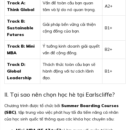
Track A:
Vấn đề toàn cầu bạn quan
A2+
Think Global
tâm và lý do nó quan trọng.
Track B:
Giải pháp bền vững cải thiện
Sustainable
B1+
cộng đồng của bạn.
Futures
Track B: Mini
Ý tưởng kinh doanh giải quyết
B2+
MBA
vấn đề cộng đồng.
Track D:
Thách thức toàn cầu bạn sẽ
Global
hành động với tư cách lãnh
B1+
Leadership
đạo.
II. Tại sao nên chọn học hè tại Earlscliffe?
Chương trình được tổ chức bởi
Summer Boarding Courses
(SBC)
, tập trung vào việc phát huy tối đa tiềm năng cá nhân
của học sinh quốc tế thông qua các khóa học chuyên sâu: