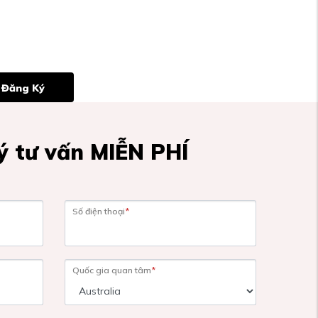
Đăng Ký
 tư vấn MIỄN PHÍ
Số điện thoại
*
Quốc gia quan tâm
*