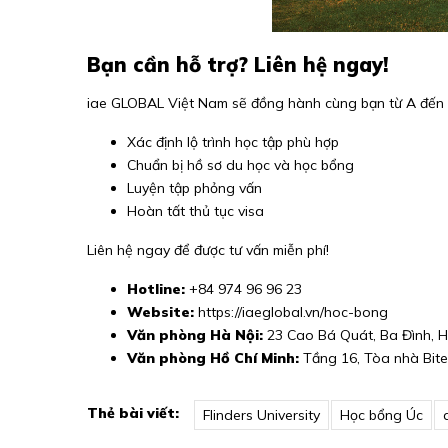
Bạn cần hỗ trợ? Liên hệ ngay!
iae GLOBAL Việt Nam sẽ đồng hành cùng bạn từ A đến Z
Xác định lộ trình học tập phù hợp
Chuẩn bị hồ sơ du học và học bổng
Luyện tập phỏng vấn
Hoàn tất thủ tục visa
Liên hệ ngay để được tư vấn miễn phí!
Hotline:
+84 974 96 96 23
Website:
https://iaeglobal.vn/hoc-bong
Văn phòng Hà Nội:
23 Cao Bá Quát, Ba Đình, H
Văn phòng Hồ Chí Minh:
Tầng 16, Tòa nhà Bitex
Thẻ bài viết:
Flinders University
Học bổng Úc