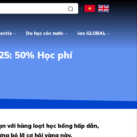
estie
Du học các nước
iae GLOBAL
25: 50% Học phí
ạn với hàng loạt học bổng hấp dẫn,
ng bỏ lỡ cơ hội vàng này.