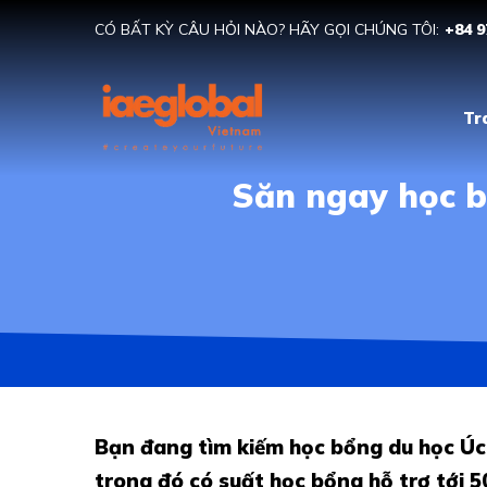
CÓ BẤT KỲ CÂU HỎI NÀO? HÃY GỌI CHÚNG TÔI:
+84 9
Tr
Săn ngay học b
Bạn đang tìm kiếm học bổng du học Úc
trong đó có suất học bổng hỗ trợ tới 5