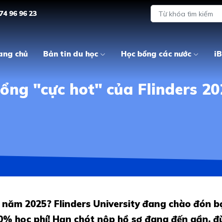
74 96 96 23
ang chủ
Bản tin du học
Học bổng các nước
iB
ổng "cực hot" của Flinders 20
 năm 2025? Flinders University đang chào đón b
0% học phí! Hạn chót nộp hồ sơ đang đến gần, đừ