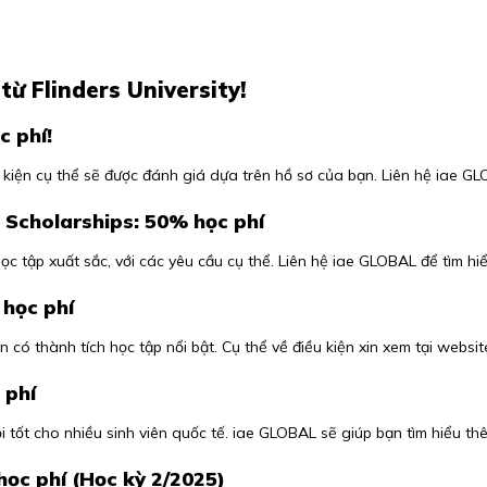
ừ Flinders University!
c phí!
u kiện cụ thể sẽ được đánh giá dựa trên hồ sơ của bạn. Liên hệ iae GLO
 Scholarships: 50% học phí
c tập xuất sắc, với các yêu cầu cụ thể. Liên hệ iae GLOBAL để tìm hi
 học phí
 có thành tích học tập nổi bật. Cụ thể về điều kiện xin xem tại websi
 phí
 tốt cho nhiều sinh viên quốc tế. iae GLOBAL sẽ giúp bạn tìm hiểu thê
ọc phí (Học kỳ 2/2025)