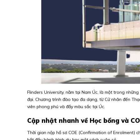
Flinders University, nằm tại Nam Úc, là một trong những
đại. Chương trình đào tạo đa dạng, từ Cử nhân đến Thạc
viên phong phú và đầy màu sắc tại Úc.
Cập nhật nhanh về Học bổng và CO
Thời gian nộp hồ sơ COE (Confirmation of Enrolment) 
bắt đầu hành trình du học một cách suôn sẻ.