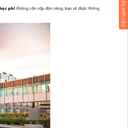
ĐẶT LỊCH TƯ VẤN MIỄN PHÍ
học phí
. Không cần nộp đơn riêng, bạn sẽ được thông