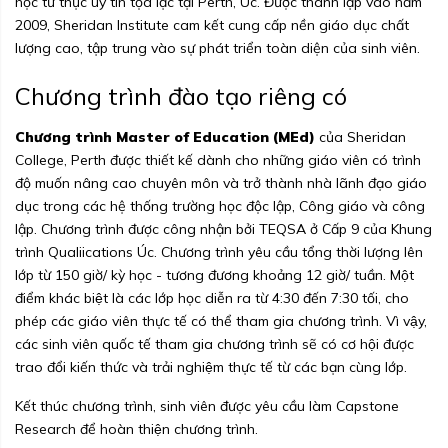
học tư thục uy tín tọa lạc tại Perth, Úc. Được thành lập vào năm
2009, Sheridan Institute cam kết cung cấp nền giáo dục chất
lượng cao, tập trung vào sự phát triển toàn diện của sinh viên.
Chương trình đào tạo riêng có
Chương trình Master of Education (MEd)
của Sheridan
College, Perth được thiết kế dành cho những giáo viên có trình
độ muốn nâng cao chuyên môn và trở thành nhà lãnh đạo giáo
dục trong các hệ thống trường học độc lập, Công giáo và công
lập. Chương trình được công nhận bởi TEQSA ở Cấp 9 của Khung
trình Qualiications Úc. Chương trình yêu cầu tổng thời lượng lên
lớp từ 150 giờ/ kỳ học - tương đương khoảng 12 giờ/ tuần. Một
điểm khác biệt là các lớp học diễn ra từ 4:30 đến 7:30 tối, cho
phép các giáo viên thực tế có thể tham gia chương trình. Vì vậy,
các sinh viên quốc tế tham gia chương trình sẽ có cơ hội được
trao đổi kiến thức và trải nghiệm thực tế từ các bạn cùng lớp.
Kết thúc chương trình, sinh viên được yêu cầu làm Capstone
Research để hoàn thiện chương trình.