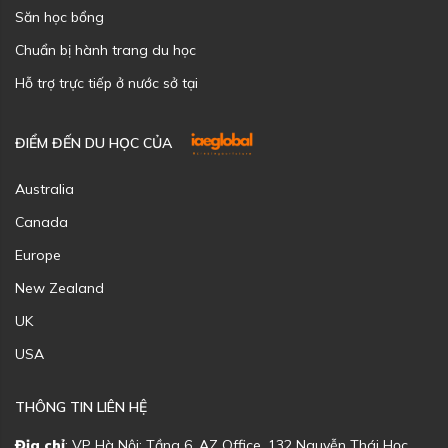
Săn học bổng
Chuẩn bị hành trang du học
Hỗ trợ trực tiếp ở nước sở tại
ĐIỂM ĐẾN DU HỌC CỦA
Australia
Canada
Europe
New Zealand
UK
USA
THÔNG TIN LIÊN HỆ
Địa chỉ
: VP Hà Nội: Tầng 6, AZ Office, 132 Nguyễn Thái Học,