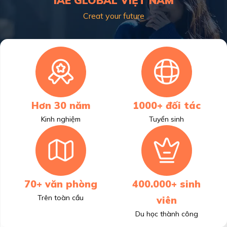
IAE GLOBAL VIỆT NAM
Creat your future
Hơn 30 năm
1000+ đối tác
Kinh nghiệm
Tuyển sinh
70+ văn phòng
400.000+ sinh
Trên toàn cầu
viên
Du học thành công