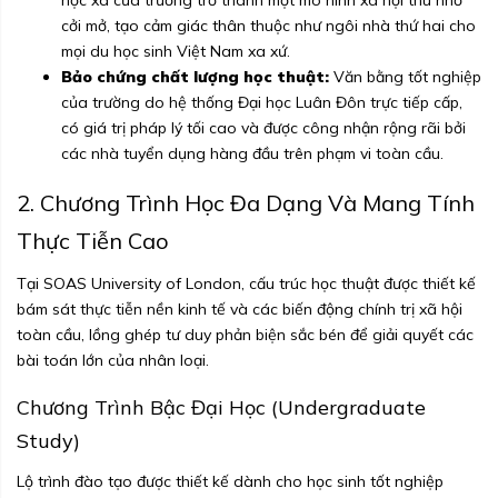
học xá của trường trở thành một mô hình xã hội thu nhỏ
cởi mở, tạo cảm giác thân thuộc như ngôi nhà thứ hai cho
mọi du học sinh Việt Nam xa xứ.
Bảo chứng chất lượng học thuật:
Văn bằng tốt nghiệp
của trường do hệ thống Đại học Luân Đôn trực tiếp cấp,
có giá trị pháp lý tối cao và được công nhận rộng rãi bởi
các nhà tuyển dụng hàng đầu trên phạm vi toàn cầu.
2. Chương Trình Học Đa Dạng Và Mang Tính
Thực Tiễn Cao
Tại SOAS University of London, cấu trúc học thuật được thiết kế
bám sát thực tiễn nền kinh tế và các biến động chính trị xã hội
toàn cầu, lồng ghép tư duy phản biện sắc bén để giải quyết các
bài toán lớn của nhân loại.
Chương Trình Bậc Đại Học (Undergraduate
Study)
Lộ trình đào tạo được thiết kế dành cho học sinh tốt nghiệp