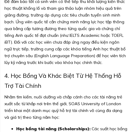
Để đảm bảo tất cả sinh viên có thể tiếp thu khối lượng kiến thức
học thuật khổng lồ và tham gia thảo luận nhóm hiệu quả trên
giảng đường, trường áp dụng các tiêu chuẩn tuyển sinh minh
bạch. Ứng viên quốc tế cần chứng minh năng lực học tập thông
qua bằng cấp tương đương theo từng quốc gia và chứng chỉ
tiếng Anh quốc tế đạt chuẩn (như IELTS Academic hoặc TOEFL
iBT). Đối với các học viên chưa đáp ứng ngay điều kiện ngôn
ngữ trực tiếp, trường cung cấp các khóa tiếng Anh học thuật bổ
trợ chuyên sâu (English Language Preparation) để học viên tích
lũy kỹ năng trước khi bước vào khóa học chính thức.
4. Học Bổng Và Khác Biệt Từ Hệ Thống Hỗ
Trợ Tài Chính
Nhằm tìm kiếm, nuôi dưỡng và chắp cánh cho các tài năng trẻ
xuất sắc từ khắp nơi trên thế giới, SOAS University of London
triển khai một danh mục quỹ hỗ trợ tài chính vô cùng đa dạng
và giá trị theo từng năm học:
Học bổng tài năng (Scholarships):
Các suất học bổng