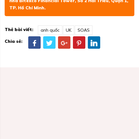
nhà Bitexco Financial Tower, Số 2 Hải Triều, Quận 1,
TP. Hồ Chí Minh.
Thẻ bài viết:
anh quốc
UK
SOAS
Chia sẻ: