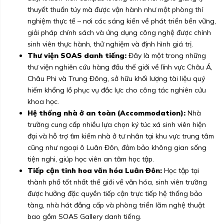
thuyết thuần túy mà được vận hành như một phòng thí
nghiệm thực tế – nơi các sáng kiến về phát triển bền vững,
giải pháp chính sách và ứng dụng công nghệ được chính
sinh viên thực hành, thử nghiệm và định hình giá trị.
Thư viện SOAS danh tiếng:
Đây là một trong những
thư viện nghiên cứu hàng đầu thế giới về lĩnh vực Châu Á,
Châu Phi và Trung Đông, sở hữu khối lượng tài liệu quý
hiếm khổng lồ phục vụ đắc lực cho công tác nghiên cứu
khoa học.
Hệ thống nhà ở an toàn (Accommodation):
Nhà
trường cung cấp nhiều lựa chọn ký túc xá sinh viên hiện
đại và hỗ trợ tìm kiếm nhà ở tư nhân tại khu vực trung tâm
cũng như ngoại ô Luân Đôn, đảm bảo không gian sống
tiện nghi, giúp học viên an tâm học tập.
Tiếp cận tinh hoa văn hóa Luân Đôn:
Học tập tại
thành phố tốt nhất thế giới về văn hóa, sinh viên trường
được hưởng đặc quyền tiếp cận trực tiếp hệ thống bảo
tàng, nhà hát đẳng cấp và phòng triển lãm nghệ thuật
bao gồm SOAS Gallery danh tiếng.