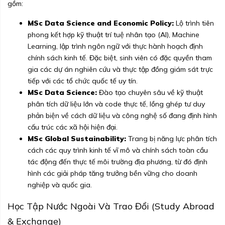
gồm:
MSc Data Science and Economic Policy:
Lộ trình tiên
phong kết hợp kỹ thuật trí tuệ nhân tạo (AI), Machine
Learning, lập trình ngôn ngữ với thực hành hoạch định
chính sách kinh tế. Đặc biệt, sinh viên có đặc quyền tham
gia các dự án nghiên cứu và thực tập đồng giám sát trực
tiếp với các tổ chức quốc tế uy tín.
MSc Data Science:
Đào tạo chuyên sâu về kỹ thuật
phân tích dữ liệu lớn và code thực tế, lồng ghép tư duy
phản biện về cách dữ liệu và công nghệ số đang định hình
cấu trúc các xã hội hiện đại.
MSc Global Sustainability:
Trang bị năng lực phân tích
cách các quy trình kinh tế vĩ mô và chính sách toàn cầu
tác động đến thực tế môi trường địa phương, từ đó định
hình các giải pháp tăng trưởng bền vững cho doanh
nghiệp và quốc gia.
Học Tập Nước Ngoài Và Trao Đổi (Study Abroad
& Exchange)