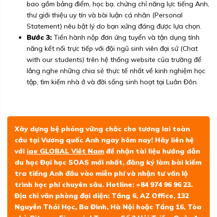
bao gồm bảng điểm, học bạ, chứng chỉ năng lực tiếng Anh,
thư giới thiệu uy tín và bài luận cá nhân (Personal
Statement) nêu bật lý do bạn xứng đáng được lựa chọn.
Bước 3:
Tiến hành nộp đơn ứng tuyển và tận dụng tính
năng kết nối trực tiếp với đội ngũ sinh viên đại sứ (Chat
with our students) trên hệ thống website của trường để
lắng nghe những chia sẻ thực tế nhất về kinh nghiệm học
tập, tìm kiếm nhà ở và đời sống sinh hoạt tại Luân Đôn.
Xây dựng bệ phóng vững chắc cho tương lai toàn
cầu tại Vương quốc Anh ngay hôm nay! Hãy liên hệ
với
iae GLOBAL Việt Nam
để nhận tài liệu hướng dẫn
du học Đại học SOAS mới nhất, đăng ký làm bài kiểm
tra tiếng Anh đầu vào miễn phí và nhận tư vấn lộ
trình học phí chuyên sâu. Hotline: +84 974 96 96 23.
Địa chỉ văn phòng đại diện: Tầng 6, AZ Office, 132
Nguyễn Thái Học, Ba Đình, Hà Nội hoặc Tầng 16, Tòa