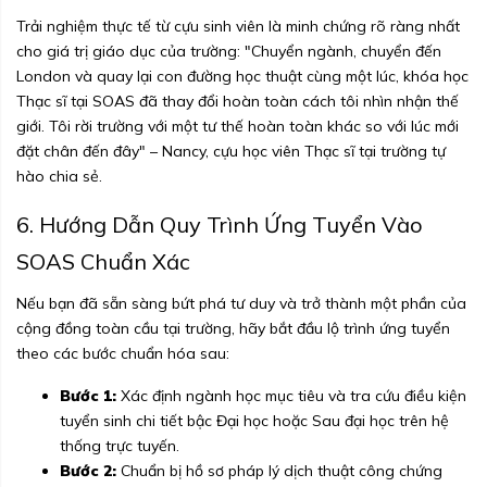
Trải nghiệm thực tế từ cựu sinh viên là minh chứng rõ ràng nhất
cho giá trị giáo dục của trường: "Chuyển ngành, chuyển đến
London và quay lại con đường học thuật cùng một lúc, khóa học
Thạc sĩ tại SOAS đã thay đổi hoàn toàn cách tôi nhìn nhận thế
giới. Tôi rời trường với một tư thế hoàn toàn khác so với lúc mới
đặt chân đến đây" – Nancy, cựu học viên Thạc sĩ tại trường tự
hào chia sẻ.
6. Hướng Dẫn Quy Trình Ứng Tuyển Vào
SOAS Chuẩn Xác
Nếu bạn đã sẵn sàng bứt phá tư duy và trở thành một phần của
cộng đồng toàn cầu tại trường, hãy bắt đầu lộ trình ứng tuyển
theo các bước chuẩn hóa sau:
Bước 1:
Xác định ngành học mục tiêu và tra cứu điều kiện
tuyển sinh chi tiết bậc Đại học hoặc Sau đại học trên hệ
thống trực tuyến.
Bước 2:
Chuẩn bị hồ sơ pháp lý dịch thuật công chứng