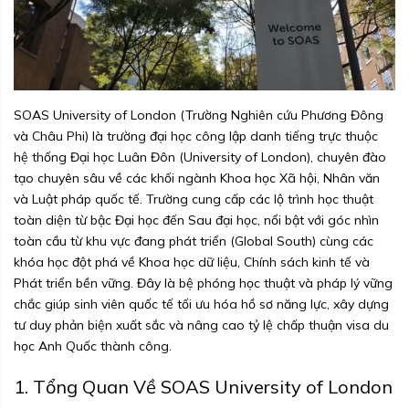
SOAS University of London (Trường Nghiên cứu Phương Đông
và Châu Phi) là trường đại học công lập danh tiếng trực thuộc
hệ thống Đại học Luân Đôn (University of London), chuyên đào
tạo chuyên sâu về các khối ngành Khoa học Xã hội, Nhân văn
và Luật pháp quốc tế. Trường cung cấp các lộ trình học thuật
toàn diện từ bậc Đại học đến Sau đại học, nổi bật với góc nhìn
toàn cầu từ khu vực đang phát triển (Global South) cùng các
khóa học đột phá về Khoa học dữ liệu, Chính sách kinh tế và
Phát triển bền vững. Đây là bệ phóng học thuật và pháp lý vững
chắc giúp sinh viên quốc tế tối ưu hóa hồ sơ năng lực, xây dựng
tư duy phản biện xuất sắc và nâng cao tỷ lệ chấp thuận visa du
học Anh Quốc thành công.
1. Tổng Quan Về SOAS University of London