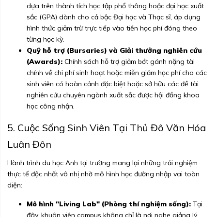
dựa trên thành tích học tập phổ thông hoặc đại học xuất
sắc (GPA) dành cho cả bậc Đại học và Thạc sĩ, áp dụng
hình thức giảm trừ trực tiếp vào tiền học phí đóng theo
từng học kỳ.
Quỹ hỗ trợ (Bursaries) và Giải thưởng nghiên cứu
(Awards):
Chính sách hỗ trợ giảm bớt gánh nặng tài
chính về chi phí sinh hoạt hoặc miễn giảm học phí cho các
sinh viên có hoàn cảnh đặc biệt hoặc sở hữu các đề tài
nghiên cứu chuyên ngành xuất sắc được hội đồng khoa
học công nhận.
5. Cuộc Sống Sinh Viên Tại Thủ Đô Văn Hóa
Luân Đôn
Hành trình du học Anh tại trường mang lại những trải nghiệm
thực tế độc nhất vô nhị nhờ mô hình học đường nhập vai toàn
diện:
Mô hình "Living Lab" (Phòng thí nghiệm sống):
Tại
đây, khuôn viên campus không chỉ là nơi nghe giảng lý