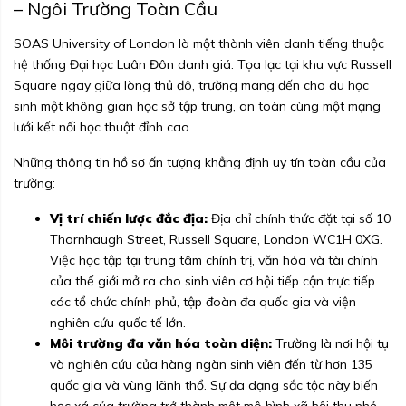
– Ngôi Trường Toàn Cầu
SOAS University of London là một thành viên danh tiếng thuộc
hệ thống Đại học Luân Đôn danh giá. Tọa lạc tại khu vực Russell
Square ngay giữa lòng thủ đô, trường mang đến cho du học
sinh một không gian học sở tập trung, an toàn cùng một mạng
lưới kết nối học thuật đỉnh cao.
Những thông tin hồ sơ ấn tượng khẳng định uy tín toàn cầu của
trường:
Vị trí chiến lược đắc địa:
Địa chỉ chính thức đặt tại số 10
Thornhaugh Street, Russell Square, London WC1H 0XG.
Việc học tập tại trung tâm chính trị, văn hóa và tài chính
của thế giới mở ra cho sinh viên cơ hội tiếp cận trực tiếp
các tổ chức chính phủ, tập đoàn đa quốc gia và viện
nghiên cứu quốc tế lớn.
Môi trường đa văn hóa toàn diện:
Trường là nơi hội tụ
và nghiên cứu của hàng ngàn sinh viên đến từ hơn 135
quốc gia và vùng lãnh thổ. Sự đa dạng sắc tộc này biến