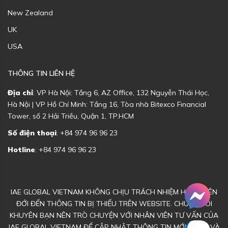
New Zealand
UK
USA
THÔNG TIN LIÊN HỆ
Địa chỉ
: VP Hà Nội: Tầng 6, AZ Office, 132 Nguyễn Thái Học,
Hà Nội | VP Hồ Chí Minh: Tầng 16, Tòa nhà Bitexco Financial
Tower, số 2 Hải Triều, Quận 1, TP.HCM
Số điện thoại
: +84 974 96 96 23
Hotline
: +84 974 96 96 23
IAE GLOBAL VIETNAM KHÔNG CHỊU TRÁCH NHIỆM HOẶC LIÊN
ĐỚI ĐẾN THÔNG TIN BỊ THIẾU TRÊN WEBSITE. CHÚNG TÔI
KHUYÊN BẠN NÊN TRÒ CHUYỆN VỚI NHÂN VIÊN TƯ VẤN CỦA
IAE GLOBAL VIETNAM ĐỂ CẬP NHẬT THÔNG TIN MỚI NHẤT VÀ