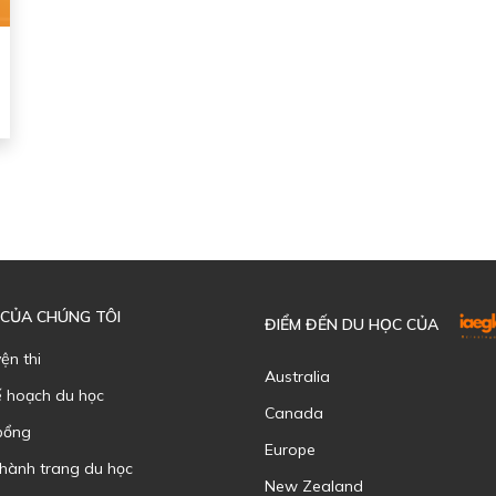
 CỦA CHÚNG TÔI
ĐIỂM ĐẾN DU HỌC CỦA
yện thi
Australia
ế hoạch du học
Canada
bổng
Europe
 hành trang du học
New Zealand