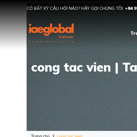
CÓ BẤT KỲ CÂU HỎI NÀO? HÃY GỌI CHÚNG TÔI:
+84 9
Tr
cong tac vien | T
Trang chủ
cong tac vien