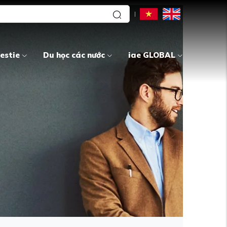
estie
Du học các nước
iae GLOBAL