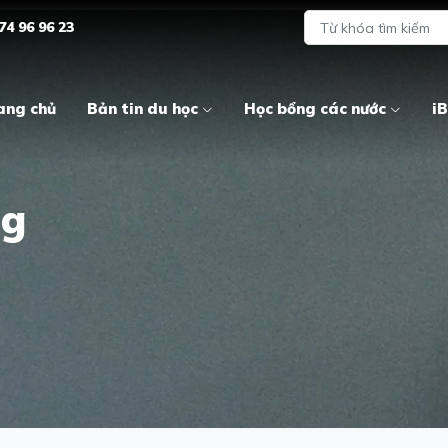
74 96 96 23
ang chủ
Bản tin du học
Học bổng các nước
iB
ag