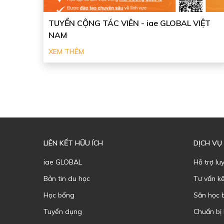
TUYỂN CỘNG TÁC VIÊN - iae GLOBAL VIỆT
NAM
XEM THÊM
LIÊN KẾT HỮU ÍCH
DỊCH VỤ
iae GLOBAL
Hỗ trợ lu
Bản tin du học
Tư vấn k
Học bổng
Săn học 
Tuyển dụng
Chuẩn bị