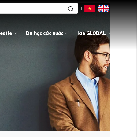
estie
Du học các nước
iae GLOBAL