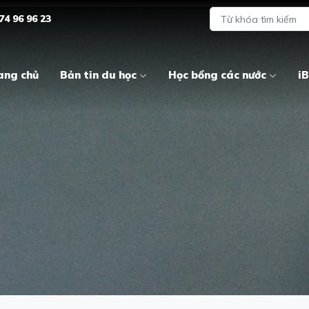
74 96 96 23
ang chủ
Bản tin du học
Học bổng các nước
iB