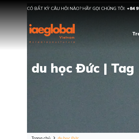
CÓ BẤT KỲ CÂU HỎI NÀO? HÃY GỌI CHÚNG TÔI:
+84 9
Tr
du học Đức | Tag
Trang chủ
du học Đức